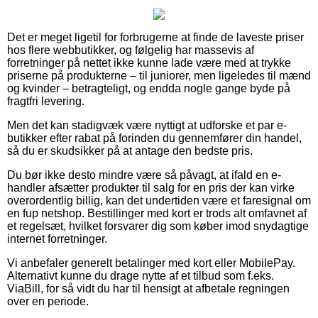
Det er meget ligetil for forbrugerne at finde de laveste priser
hos flere webbutikker, og følgelig har massevis af
forretninger på nettet ikke kunne lade være med at trykke
priserne på produkterne – til juniorer, men ligeledes til mænd
og kvinder – betragteligt, og endda nogle gange byde på
fragtfri levering.
Men det kan stadigvæk være nyttigt at udforske et par e-
butikker efter rabat på forinden du gennemfører din handel,
så du er skudsikker på at antage den bedste pris.
Du bør ikke desto mindre være så påvagt, at ifald en e-
handler afsætter produkter til salg for en pris der kan virke
overordentlig billig, kan det undertiden være et faresignal om
en fup netshop. Bestillinger med kort er trods alt omfavnet af
et regelsæt, hvilket forsvarer dig som køber imod snydagtige
internet forretninger.
Vi anbefaler generelt betalinger med kort eller MobilePay.
Alternativt kunne du drage nytte af et tilbud som f.eks.
ViaBill, for så vidt du har til hensigt at afbetale regningen
over en periode.