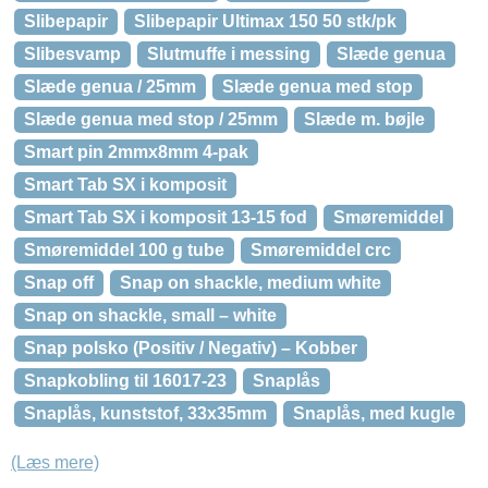
Slibepapir
Slibepapir Ultimax 150 50 stk/pk
Slibesvamp
Slutmuffe i messing
Slæde genua
Slæde genua / 25mm
Slæde genua med stop
Slæde genua med stop / 25mm
Slæde m. bøjle
Smart pin 2mmx8mm 4-pak
Smart Tab SX i komposit
Smart Tab SX i komposit 13-15 fod
Smøremiddel
Smøremiddel 100 g tube
Smøremiddel crc
Snap off
Snap on shackle, medium white
Snap on shackle, small – white
Snap polsko (Positiv / Negativ) – Kobber
Snapkobling til 16017-23
Snaplås
Snaplås, kunststof, 33x35mm
Snaplås, med kugle
(Læs mere)