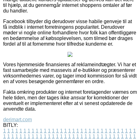
til hjælp, at du gennemgår internet shoppens omtaler af før
du handler.
Facebook tilbyder dig derudover visse habile genveje til at
få indblik i internet forretningens popularitet. Derudover
møder vi nogle online forhandlere hvor folk kan offentliggøre
en bedømmelse af købsoplevelsen, som tilmed bør drages
fordel af til at fornemme hvor tilfredse kunderne er.
Vores hjemmeside finansieres af reklameindtægter. Vi har et
fast samarbejde med massevis af e-butikker og præsenterer
virksomhedernes varer, og tager imod kommission for så vidt
en af vores besøgende gennemfører en ordre.
Fakta omkring produkter og internet foretagender værnes om
hele tiden, men der tages ikke ansvar for korrektioner der
eventuelt er implementeret efter at vi senest opdaterede de
anvendte data.
derimart.com
BITLY:
1
1
1
1
1
1
1
1
1
1
1
1
1
1
1
1
1
1
1
1
1
1
1
1
1
1
1
1
1
1
1
1
1
1
1
1
1
1
1
1
1
1
1
1
1
1
1
1
1
1
1
1
1
1
1
1
1
1
1
1
1
1
1
1
1
1