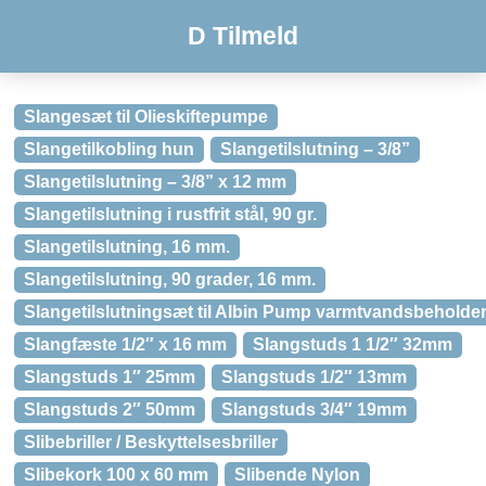
D Tilmeld
Slangesæt til Olieskiftepumpe
Slangetilkobling hun
Slangetilslutning – 3/8”
Slangetilslutning – 3/8” x 12 mm
Slangetilslutning i rustfrit stål, 90 gr.
Slangetilslutning, 16 mm.
Slangetilslutning, 90 grader, 16 mm.
Slangetilslutningsæt til Albin Pump varmtvandsbeholde
Slangfæste 1/2″ x 16 mm
Slangstuds 1 1/2″ 32mm
Slangstuds 1″ 25mm
Slangstuds 1/2″ 13mm
Slangstuds 2″ 50mm
Slangstuds 3/4″ 19mm
Slibebriller / Beskyttelsesbriller
Slibekork 100 x 60 mm
Slibende Nylon