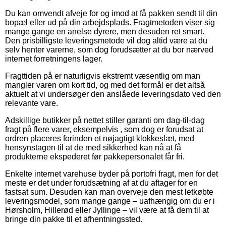
Du kan omvendt afveje for og imod at få pakken sendt til din
bopæl eller ud på din arbejdsplads. Fragtmetoden viser sig
mange gange en anelse dyrere, men desuden ret smart.
Den prisbilligste leveringsmetode vil dog altid være at du
selv henter varerne, som dog forudsætter at du bor nærved
internet forretningens lager.
Fragttiden på er naturligvis ekstremt væsentlig om man
mangler varen om kort tid, og med det formål er det altså
aktuelt at vi undersøger den anslåede leveringsdato ved den
relevante vare.
Adskillige butikker på nettet stiller garanti om dag-til-dag
fragt på flere varer, eksempelvis , som dog er forudsat at
ordren placeres forinden et nøjagtigt klokkeslæt, med
hensynstagen til at de med sikkerhed kan nå at få
produkterne ekspederet før pakkepersonalet får fri.
Enkelte internet varehuse byder på portofri fragt, men for det
meste er det under forudsætning af at du aftager for en
fastsat sum. Desuden kan man overveje den mest letkøbte
leveringsmodel, som mange gange – uafhængig om du er i
Hørsholm, Hillerød eller Jyllinge – vil være at få dem til at
bringe din pakke til et afhentningssted.