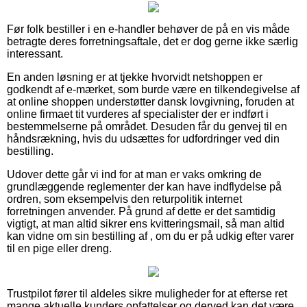
Før folk bestiller i en e-handler behøver de på en vis måde
betragte deres forretningsaftale, det er dog gerne ikke særlig
interessant.
En anden løsning er at tjekke hvorvidt netshoppen er
godkendt af e-mærket, som burde være en tilkendegivelse af
at online shoppen understøtter dansk lovgivning, foruden at
online firmaet tit vurderes af specialister der er indført i
bestemmelserne på området. Desuden får du genvej til en
håndsrækning, hvis du udsættes for udfordringer ved din
bestilling.
Udover dette går vi ind for at man er vaks omkring de
grundlæggende reglementer der kan have indflydelse på
ordren, som eksempelvis den returpolitik internet
forretningen anvender. På grund af dette er det samtidig
vigtigt, at man altid sikrer ens kvitteringsmail, så man altid
kan vidne om sin bestilling af , om du er på udkig efter varer
til en pige eller dreng.
Trustpilot fører til aldeles sikre muligheder for at efterse ret
mange aktuelle kunders opfattelser og derved kan det være