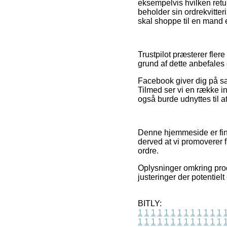
eksempelvis hvilken retur
beholder sin ordrekvitte
skal shoppe til en mand e
Trustpilot præsterer fle
grund af dette anbefales 
Facebook giver dig på sa
Tilmed ser vi en række i
også burde udnyttes til at
Denne hjemmeside er fina
derved at vi promoverer 
ordre.
Oplysninger omkring prod
justeringer der potentiel
BITLY:
1
1
1
1
1
1
1
1
1
1
1
1
1
1
1
1
1
1
1
1
1
1
1
1
1
1