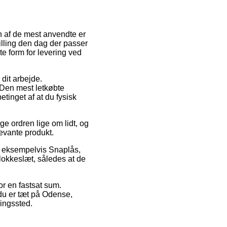
n af de mest anvendte er
stilling den dag der passer
e form for levering ved
 dit arbejde.
 Den mest letkøbte
etinget af at du fysisk
e ordren lige om lidt, og
levante produkt.
, eksempelvis Snaplås,
lokkeslæt, således at de
or en fastsat sum.
du er tæt på Odense,
ningssted.