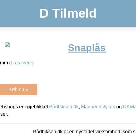
D Tilmeld
Snaplås
5 mm
(Læs mere)
Køb nu »
bshops er i øjeblikket
Bådbiksen.dk
,
Marineudstyr.dk
og
DKMar
iser.
Bådbiksen.dk er en nystartet virksomhed, som si