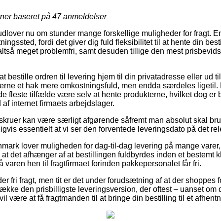
rner baseret på
47
anmeldelser
udlover nu om stunder mange forskellige muligheder for fragt. E
tningssted, fordi det giver dig fuld fleksibilitet til at hente din be
ltså meget problemfri, samt desuden tillige den mest prisbevidst
 bestille ordren til levering hjem til din privatadresse eller ud til
erne et hak mere omkostningsfuld, men endda særdeles ligetil.
e fleste tilfælde være selv at hente produkterne, hvilket dog er b
d af internet firmaets arbejdslager.
skruer kan være særligt afgørende såfremt man absolut skal brug
ligvis essentielt at vi ser den forventede leveringsdato på det re
mark lover muligheden for dag-til-dag levering på mange varer
det afhænger af at bestillingen fuldbyrdes inden et bestemt k
 varen hen til fragtfirmaet forinden pakkepersonalet får fri.
er fri fragt, men tit er det under forudsætning af at der shoppes f
kke den prisbilligste leveringsversion, der oftest – uanset om 
vil være at få fragtmanden til at bringe din bestilling til et afhent