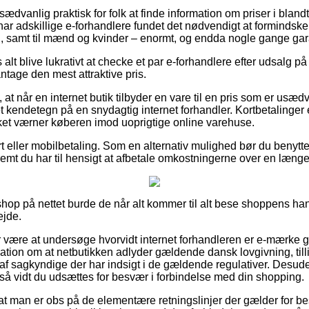
sædvanlig praktisk for folk at finde information om priser i blandt
har adskillige e-forhandlere fundet det nødvendigt at formindsk
n, samt til mænd og kvinder – enormt, og endda nogle gange garan
 alt blive lukrativt at checke et par e-forhandlere efter udsalg p
ntage den mest attraktive pris.
at når en internet butik tilbyder en vare til en pris som er usædv
endetegn på en snydagtig internet forhandler. Kortbetalinger er 
ket værner køberen imod uoprigtige online varehuse.
t eller mobilbetaling. Som en alternativ mulighed bør du benytte
remt du har til hensigt at afbetale omkostningerne over en længe
op på nettet burde de når alt kommer til alt bese shoppens hand
ejde.
or være at undersøge hvorvidt internet forhandleren er e-mærke 
ation om at netbutikken adlyder gældende dansk lovgivning, till
til af sagkyndige der har indsigt i de gældende regulativer. Desu
for så vidt du udsættes for besvær i forbindelse med din shopping.
at man er obs på de elementære retningslinjer der gælder for be