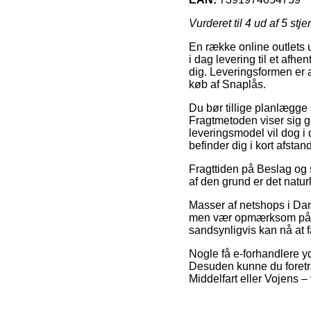
Vurderet til
4
ud af 5 stje
En række online outlets 
i dag levering til et afhen
dig. Leveringsformen er a
køb af Snaplås.
Du bør tillige planlægge at
Fragtmetoden viser sig g
leveringsmodel vil dog i d
befinder dig i kort afstan
Fragttiden på Beslag og 
af den grund er det natur
Masser af netshops i Dan
men vær opmærksom på at 
sandsynligvis kan nå at få
Nogle få e-forhandlere yd
Desuden kunne du foretræ
Middelfart eller Vojens – 