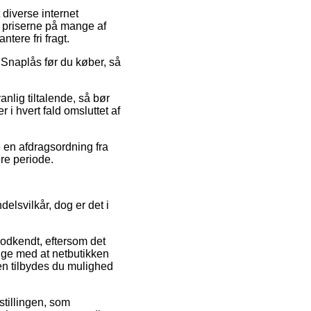
 diverse internet
e priserne på mange af
tere fri fragt.
å Snaplås før du køber, så
anlig tiltalende, så bør
i hvert fald omsluttet af
 en afdragsordning fra
re periode.
elsvilkår, dog er det i
godkendt, eftersom det
ige med at netbutikken
den tilbydes du mulighed
stillingen, som