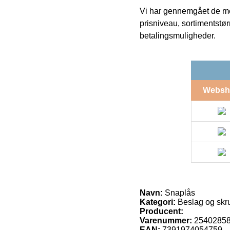
Vi har gennemgået de mes
prisniveau, sortimentstø
betalingsmuligheder.
Websh
Navn:
Snaplås
Kategori:
Beslag og skr
Producent:
Varenummer:
2540285
EAN:
7391974054759