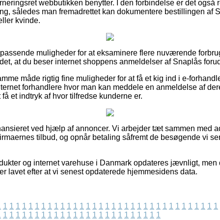
neringsret webbutikken benytter. I den forbindelse er det også r
ring, således man fremadrettet kan dokumentere bestillingen af
ller kvinde.
re passende muligheder for at eksaminere flere nuværende forbru
det, at du beser internet shoppens anmeldelser af Snaplås forud 
mme måde rigtig fine muligheder for at få et kig ind i e-forhand
nternet forhandlere hvor man kan meddele en anmeldelse af der
 få et indtryk af hvor tilfredse kunderne er.
nsieret ved hjælp af annoncer. Vi arbejder tæt sammen med adsk
firmaernes tilbud, og opnår betaling såfremt de besøgende vi se
ukter og internet varehuse i Danmark opdateres jævnligt, men d
t er lavet efter at vi senest opdaterede hjemmesidens data.
1
1
1
1
1
1
1
1
1
1
1
1
1
1
1
1
1
1
1
1
1
1
1
1
1
1
1
1
1
1
1
1
1
1
1
1
1
1
1
1
1
1
1
1
1
1
1
1
1
1
1
1
1
1
1
1
1
1
1
1
1