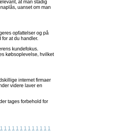
elevant, at man stadig
 Snaplås, uanset om man
geres opfattelser og på
for at du handler.
lerens kundefokus.
es købsoplevelse, hvilket
illige internet firmaer
nder videre laver en
er tages forbehold for
1
1
1
1
1
1
1
1
1
1
1
1
1