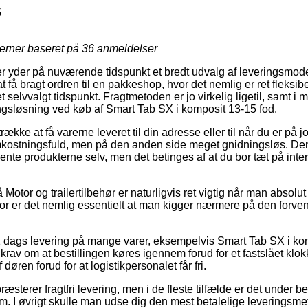
5
jerner baseret på
36
anmeldelser
er yder på nuværende tidspunkt et bredt udvalg af leveringsmode
 få bragt ordren til en pakkeshop, hvor det nemlig er ret fleksibe
t selvvalgt tidspunkt. Fragtmetoden er jo virkelig ligetil, samt i 
ngsløsning ved køb af Smart Tab SX i komposit 13-15 fod.
række at få varerne leveret til din adresse eller til når du er på 
omkostningsfuld, men på den anden side meget gnidningsløs. Den
t hente produkterne selv, men det betinges af at du bor tæt på in
otor og trailertilbehør er naturligvis ret vigtig når man absolu
for er det nemlig essentielt at man kigger nærmere på den forve
.
1 dags levering på mange varer, eksempelvis Smart Tab SX i ko
r krav om at bestillingen køres igennem forud for et fastslået klo
 døren forud for at logistikpersonalet får fri.
sterer fragtfri levering, men i de fleste tilfælde er det under b
um. I øvrigt skulle man udse dig den mest betalelige leveringsme