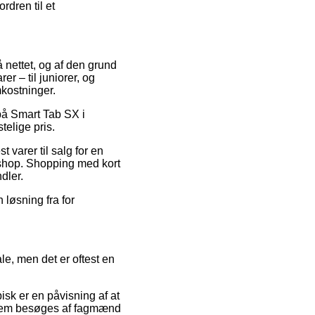
rdren til et
å nettet, og af den grund
er – til juniorer, og
kostninger.
 på Smart Tab SX i
telige pris.
t varer til salg for en
ebshop. Shopping med kort
dler.
løsning fra for
le, men det er oftest en
isk er en påvisning af at
mellem besøges af fagmænd