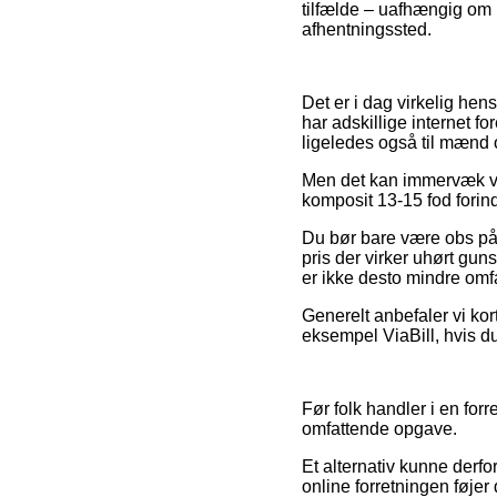
tilfælde – uafhængig om m
afhentningssted.
Det er i dag virkelig hen
har adskillige internet fo
ligeledes også til mænd 
Men det kan immervæk vær
komposit 13-15 fod forind
Du bør bare være obs på, a
pris der virker uhørt gun
er ikke desto mindre omfa
Generelt anbefaler vi ko
eksempel ViaBill, hvis du
Før folk handler i en for
omfattende opgave.
Et alternativ kunne derfo
online forretningen føje