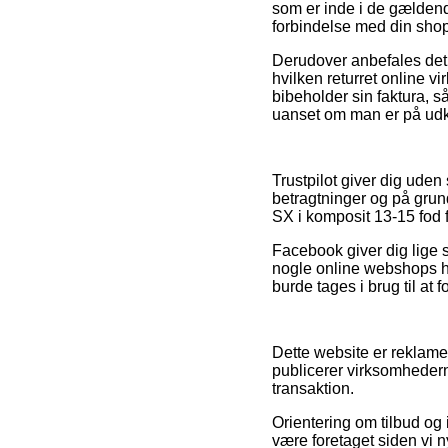
som er inde i de gældende
forbindelse med din sho
Derudover anbefales det 
hvilken returret online v
bibeholder sin faktura, s
uanset om man er på udkig
Trustpilot giver dig ude
betragtninger og på grund
SX i komposit 13-15 fod 
Facebook giver dig lige s
nogle online webshops h
burde tages i brug til at
Dette website er reklame
publicerer virksomhederne
transaktion.
Orientering om tilbud og i
være foretaget siden vi n