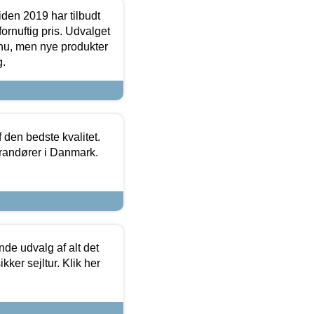
den 2019 har tilbudt
fornuftig pris. Udvalget
u, men nye produkter
g.
den bedste kvalitet.
erandører i Danmark.
de udvalg af alt det
kker sejltur. Klik her