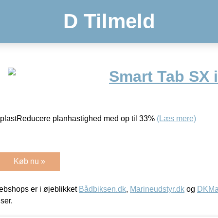
D Tilmeld
Smart Tab SX 
tplastReducere planhastighed med op til 33%
(Læs mere)
Køb nu »
bshops er i øjeblikket
Bådbiksen.dk
,
Marineudstyr.dk
og
DKMar
iser.