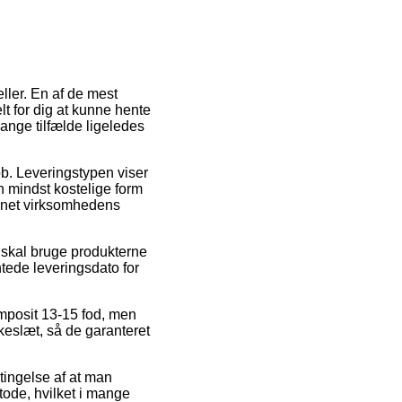
ller. En af de mest
lt for dig at kunne hente
mange tilfælde ligeledes
job. Leveringstypen viser
 mindst kostelige form
ternet virksomhedens
t skal bruge produkterne
ntede leveringsdato for
mposit 13-15 fod, men
kkeslæt, så de garanteret
etingelse af at man
tode, hvilket i mange