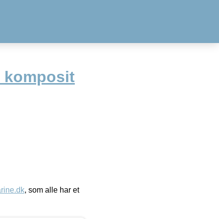
i komposit
ine.dk
, som alle har et