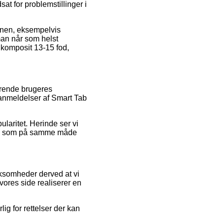
at for problemstillinger i
ionen, eksempelvis
 man når som helst
 komposit 13-15 fod,
ærende brugeres
s anmeldelser af Smart Tab
laritet. Herinde ser vi
ce, som på samme måde
rksomheder derved at vi
vores side realiserer en
lig for rettelser der kan