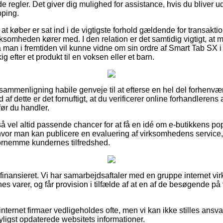
 regler. Det giver dig mulighed for assistance, hvis du bliver uds
pping.
at køber er sat ind i de vigtigste forhold gældende for transakt
irksomheden kører med. I den relation er det samtidig vigtigt, at
å man i fremtiden vil kunne vidne om sin ordre af Smart Tab SX i
 efter et produkt til en voksen eller et barn.
n sammenligning habile genveje til at efterse en hel del forhenv
 af dette er det fornuftigt, at du verificerer online forhandleren
før du handler.
å vel altid passende chancer for at få en idé om e-butikkens popu
vor man kan publicere en evaluering af virksomhedens servi
 fornemme kundernes tilfredshed.
finansieret. Vi har samarbejdsaftaler med en gruppe internet vi
s varer, og får provision i tilfælde af at en af de besøgende på 
nternet firmaer vedligeholdes ofte, men vi kan ikke stilles ansvar
yligst opdaterede websitets informationer.