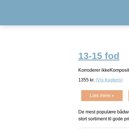
13-15 fod
Korroderer ikkeKomposi
1355
kr.
(Vis fragtpris)
Læs mere »
De mest populære bådwe
stort sortiment til gode pr