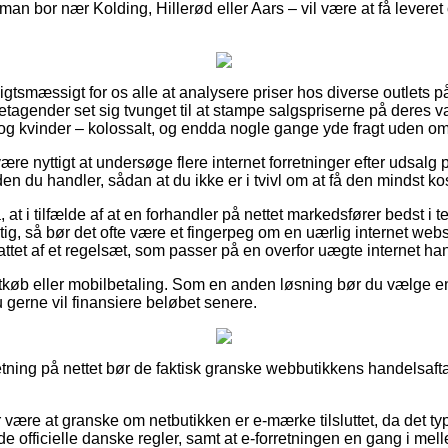
an bor nær Kolding, Hillerød eller Aars – vil være at få leveret o
sigtsmæssigt for os alle at analysere priser hos diverse outlets p
retagender set sig tvunget til at stampe salgspriserne på deres var
og kvinder – kolossalt, og endda nogle gange yde fragt uden om
e nyttigt at undersøge flere internet forretninger efter udsalg
en du handler, sådan at du ikke er i tvivl om at få den mindst kos
t i tilfælde af at en forhandler på nettet markedsfører bedst i tes
stig, så bør det ofte være et fingerpeg om en uærlig internet w
ttet af et regelsæt, som passer på en overfor uægte internet han
rtkøb eller mobilbetaling. Som en anden løsning bør du vælge en 
 gerne vil finansiere beløbet senere.
retning på nettet bør de faktisk granske webbutikkens handelsafta
r være at granske om netbutikken er e-mærke tilsluttet, da det typ
r de officielle danske regler, samt at e-forretningen en gang i 