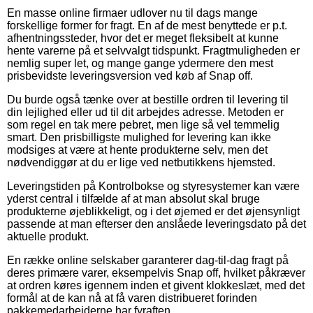
En masse online firmaer udlover nu til dags mange
forskellige former for fragt. En af de mest benyttede er p.t.
afhentningssteder, hvor det er meget fleksibelt at kunne
hente varerne på et selvvalgt tidspunkt. Fragtmuligheden er
nemlig super let, og mange gange ydermere den mest
prisbevidste leveringsversion ved køb af Snap off.
Du burde også tænke over at bestille ordren til levering til
din lejlighed eller ud til dit arbejdes adresse. Metoden er
som regel en tak mere pebret, men lige så vel temmelig
smart. Den prisbilligste mulighed for levering kan ikke
modsiges at være at hente produkterne selv, men det
nødvendiggør at du er lige ved netbutikkens hjemsted.
Leveringstiden på Kontrolbokse og styresystemer kan være
yderst central i tilfælde af at man absolut skal bruge
produkterne øjeblikkeligt, og i det øjemed er det øjensynligt
passende at man efterser den anslåede leveringsdato på det
aktuelle produkt.
En række online selskaber garanterer dag-til-dag fragt på
deres primære varer, eksempelvis Snap off, hvilket påkræver
at ordren køres igennem inden et givent klokkeslæt, med det
formål at de kan nå at få varen distribueret forinden
pakkemedarbejderne har fyraften.