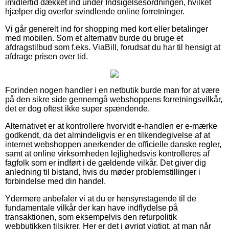
imidlertid dækket ind under Indsigelsesordningen, hvilket
hjælper dig overfor svindlende online forretninger.
Vi går generelt ind for shopping med kort eller betalinger
med mobilen. Som et alternativ burde du bruge et
afdragstilbud som f.eks. ViaBill, forudsat du har til hensigt at
afdrage prisen over tid.
Forinden nogen handler i en netbutik burde man for at være
på den sikre side gennemgå webshoppens forretningsvilkår,
det er dog oftest ikke super spændende.
Alternativet er at kontrollere hvorvidt e-handlen er e-mærke
godkendt, da det almindeligvis er en tilkendegivelse af at
internet webshoppen anerkender de officielle danske regler,
samt at online virksomheden lejlighedsvis kontrolleres af
fagfolk som er indført i de gældende vilkår. Det giver dig
anledning til bistand, hvis du møder problemstillinger i
forbindelse med din handel.
Ydermere anbefaler vi at du er hensynstagende til de
fundamentale vilkår der kan have indflydelse på
transaktionen, som eksempelvis den returpolitik
webbutikken tilsikrer. Her er det i øvrigt vigtigt, at man når