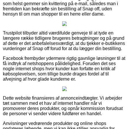
som helst gemmer sin kvittering på e-mail, således man i
fremtiden kan bekræfte sin bestilling af Snap off, uden
hensyn til om man shopper til en herre eller dame.
Trustpilot tilbyder altid værdifulde genveje til at tyde en
længere række tidligere brugeres betragtninger og på grund
af dette er det anbefalelsesværdigt, at du tjekker e-butikkens
vurderinger af Snap off forud for at du lægger din bestilling.
Facebook frembyder ydermere rigtig gavnlige løsninger til at
få indtryk af netshoppens pålidelighed. Foruden det ses
nogle internet shops hvor kunder kan forfatte en kritik af
købsoplevelsen, som tillige burde drages fordel af til
afvejning af hvor glade kunderne er.
Dette website finansieres af annonceindtægter. Vi arbejder
tæt sammen med et hav af internet handler når vi
promoverer deres produkter, og opnår kommission forudsat
de personer vi sender videre fuldfører en handel.
Anvisninger vedrørende produkter og online shops
opdateres løbende, men vi kan ikke stilles ansvarlig for