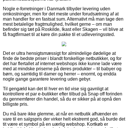
Nogle e-forretninger i Danmark tilbyder levering uden
omkostninger, men for det meste under forudsætning af at
man handler for en fastsat sum. Alternativt må man tage den
mest betalelige fragtmulighed, hvilket gerne – om man
befinder sig tæt på Roskilde, Ikast eller Skagen – vil blive at
få fragtfirmaet til at køre din pakke til et udleveringssted.
Det er ultra hensigtsmæssigt for almindelige dødelige at
finde de bedste priser i blandt forskellige netbutikker, og for
det har flertallet af internet webshops ikke kunne lade være
med at mindske priserne på deres produkter – til babyer og
børn, og samtidig til damer og herrer – enormt, og endda
nogle gange garantere levering uden gebyr.
Til gengæld kan det til hver en tid vise sig gavnligt at
kontrollere et par e-butikker efter tilbud på Snap off forinden
du gennemfører din handel, så du er sikker på at opnå den
billigste pris.
Du må bare ikke glemme, at når en netbutik afhænder en
vare til en salgspris der virker helt ekstremt god, så burde det
tit være et symbol på en uærlig webshop. Kortkøb er