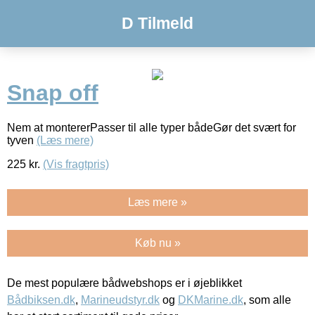
D Tilmeld
Snap off
Nem at montererPasser til alle typer bådeGør det svært for
tyven
(Læs mere)
225
kr.
(Vis fragtpris)
Læs mere »
Køb nu »
De mest populære bådwebshops er i øjeblikket
Bådbiksen.dk
,
Marineudstyr.dk
og
DKMarine.dk
, som alle