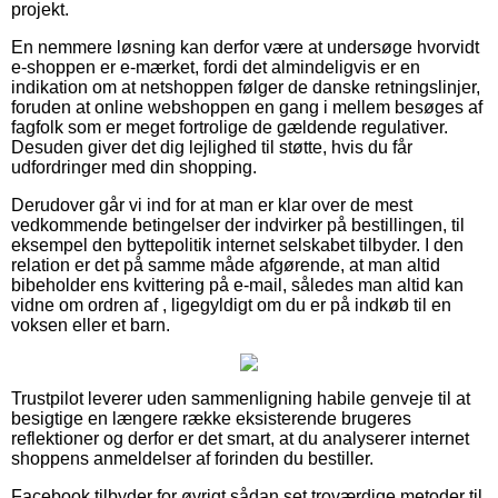
projekt.
En nemmere løsning kan derfor være at undersøge hvorvidt
e-shoppen er e-mærket, fordi det almindeligvis er en
indikation om at netshoppen følger de danske retningslinjer,
foruden at online webshoppen en gang i mellem besøges af
fagfolk som er meget fortrolige de gældende regulativer.
Desuden giver det dig lejlighed til støtte, hvis du får
udfordringer med din shopping.
Derudover går vi ind for at man er klar over de mest
vedkommende betingelser der indvirker på bestillingen, til
eksempel den byttepolitik internet selskabet tilbyder. I den
relation er det på samme måde afgørende, at man altid
bibeholder ens kvittering på e-mail, således man altid kan
vidne om ordren af , ligegyldigt om du er på indkøb til en
voksen eller et barn.
Trustpilot leverer uden sammenligning habile genveje til at
besigtige en længere række eksisterende brugeres
reflektioner og derfor er det smart, at du analyserer internet
shoppens anmeldelser af forinden du bestiller.
Facebook tilbyder for øvrigt sådan set troværdige metoder til