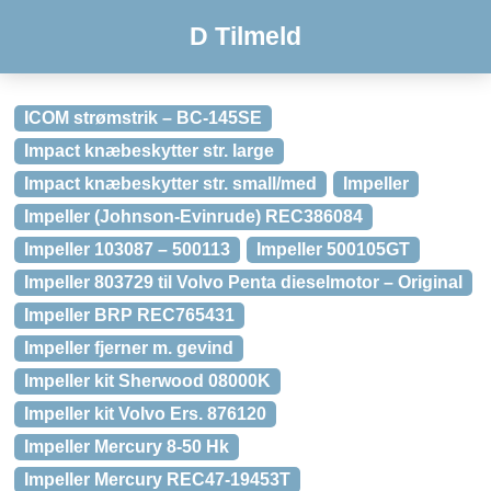
D Tilmeld
ICOM strømstrik – BC-145SE
Impact knæbeskytter str. large
Impact knæbeskytter str. small/med
Impeller
Impeller (Johnson-Evinrude) REC386084
Impeller 103087 – 500113
Impeller 500105GT
Impeller 803729 til Volvo Penta dieselmotor – Original
Impeller BRP REC765431
Impeller fjerner m. gevind
Impeller kit Sherwood 08000K
Impeller kit Volvo Ers. 876120
Impeller Mercury 8-50 Hk
Impeller Mercury REC47-19453T