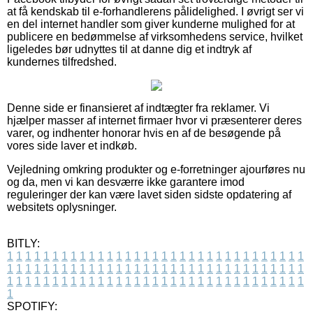
at få kendskab til e-forhandlerens pålidelighed. I øvrigt ser vi
en del internet handler som giver kunderne mulighed for at
publicere en bedømmelse af virksomhedens service, hvilket
ligeledes bør udnyttes til at danne dig et indtryk af
kundernes tilfredshed.
Denne side er finansieret af indtægter fra reklamer. Vi
hjælper masser af internet firmaer hvor vi præsenterer deres
varer, og indhenter honorar hvis en af de besøgende på
vores side laver et indkøb.
Vejledning omkring produkter og e-forretninger ajourføres nu
og da, men vi kan desværre ikke garantere imod
reguleringer der kan være lavet siden sidste opdatering af
websitets oplysninger.
BITLY:
1
1
1
1
1
1
1
1
1
1
1
1
1
1
1
1
1
1
1
1
1
1
1
1
1
1
1
1
1
1
1
1
1
1
1
1
1
1
1
1
1
1
1
1
1
1
1
1
1
1
1
1
1
1
1
1
1
1
1
1
1
1
1
1
1
1
1
1
1
1
1
1
1
1
1
1
1
1
1
1
1
1
1
1
1
1
1
1
1
1
1
1
1
1
1
1
1
1
1
1
SPOTIFY: