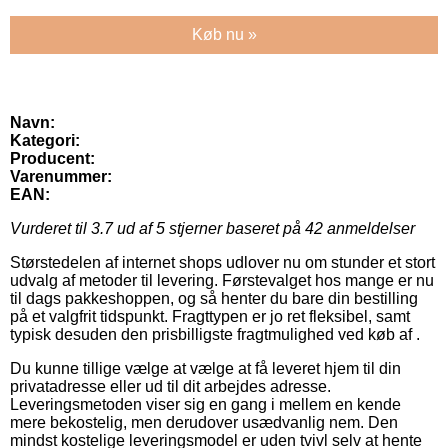
Køb nu »
Navn:
Kategori:
Producent:
Varenummer:
EAN:
Vurderet til
3.7
ud af 5 stjerner baseret på
42
anmeldelser
Størstedelen af internet shops udlover nu om stunder et stort
udvalg af metoder til levering. Førstevalget hos mange er nu
til dags pakkeshoppen, og så henter du bare din bestilling
på et valgfrit tidspunkt. Fragttypen er jo ret fleksibel, samt
typisk desuden den prisbilligste fragtmulighed ved køb af .
Du kunne tillige vælge at vælge at få leveret hjem til din
privatadresse eller ud til dit arbejdes adresse.
Leveringsmetoden viser sig en gang i mellem en kende
mere bekostelig, men derudover usædvanlig nem. Den
mindst kostelige leveringsmodel er uden tvivl selv at hente