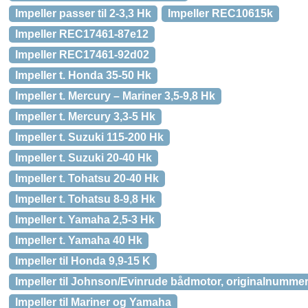
Impeller passer til 2-3,3 Hk
Impeller REC10615k
Impeller REC17461-87e12
Impeller REC17461-92d02
Impeller t. Honda 35-50 Hk
Impeller t. Mercury – Mariner 3,5-9,8 Hk
Impeller t. Mercury 3,3-5 Hk
Impeller t. Suzuki 115-200 Hk
Impeller t. Suzuki 20-40 Hk
Impeller t. Tohatsu 20-40 Hk
Impeller t. Tohatsu 8-9,8 Hk
Impeller t. Yamaha 2,5-3 Hk
Impeller t. Yamaha 40 Hk
Impeller til Honda 9,9-15 K
Impeller til Johnson/Evinrude bådmotor, originalnumme
Impeller til Mariner og Yamaha