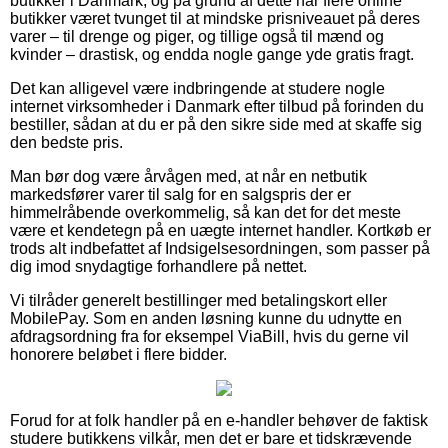
butikker i Danmark, og på grund af dette har flere online
butikker været tvunget til at mindske prisniveauet på deres
varer – til drenge og piger, og tillige også til mænd og
kvinder – drastisk, og endda nogle gange yde gratis fragt.
Det kan alligevel være indbringende at studere nogle
internet virksomheder i Danmark efter tilbud på forinden du
bestiller, sådan at du er på den sikre side med at skaffe sig
den bedste pris.
Man bør dog være årvågen med, at når en netbutik
markedsfører varer til salg for en salgspris der er
himmelråbende overkommelig, så kan det for det meste
være et kendetegn på en uægte internet handler. Kortkøb er
trods alt indbefattet af Indsigelsesordningen, som passer på
dig imod snydagtige forhandlere på nettet.
Vi tilråder generelt bestillinger med betalingskort eller
MobilePay. Som en anden løsning kunne du udnytte en
afdragsordning fra for eksempel ViaBill, hvis du gerne vil
honorere beløbet i flere bidder.
Forud for at folk handler på en e-handler behøver de faktisk
studere butikkens vilkår, men det er bare et tidskrævende