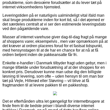
produkterne, som desværre forudsætter at du lever tæt på
internet virksomhedens hjemsted.
Leveringstiden på er naturligvis ualmindeligt vital ifald man
skal bruge produkterne inden for kort tid, så i det øjemed er
det særdeles centralt at vi ser den estimerede leveringsdato
ved den pågældende vare.
Masser af internet varehuse giver dag-til-dag fragt på mange
af shoppens varer, eksempelvis , men vær opmærksom på at
det kræver at ordren placeres forud for et fastsat tidspunkt,
med hensynstagen til at de har en chance for at nå at få
ordren betjent inden de pakkeansatte får fri.
Enkelte e-handler i Danmark tilbyder fragt uden gebyr, men i
mange tilfælde under forudsætning af at der shoppes for en
konkret pris. Derudover kunne man udse dig den billigste
løsning til levering, som ofte – uden hensyn til om man bor
tæt på Vejle, Hillerød eller Støvring – vil blive at få
fragtmanden til at levere pakken til en pakkeshop.
Det er efterhånden ultra let gængeligt for internetbrugere at
finde frem til de bedste priser i blandt diverse internet