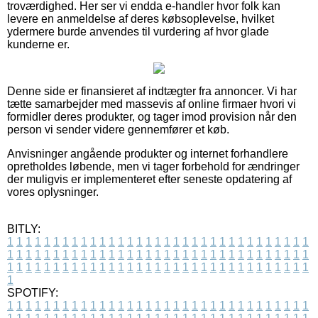
troværdighed. Her ser vi endda e-handler hvor folk kan
levere en anmeldelse af deres købsoplevelse, hvilket
ydermere burde anvendes til vurdering af hvor glade
kunderne er.
Denne side er finansieret af indtægter fra annoncer. Vi har
tætte samarbejder med massevis af online firmaer hvori vi
formidler deres produkter, og tager imod provision når den
person vi sender videre gennemfører et køb.
Anvisninger angående produkter og internet forhandlere
opretholdes løbende, men vi tager forbehold for ændringer
der muligvis er implementeret efter seneste opdatering af
vores oplysninger.
BITLY:
1
1
1
1
1
1
1
1
1
1
1
1
1
1
1
1
1
1
1
1
1
1
1
1
1
1
1
1
1
1
1
1
1
1
1
1
1
1
1
1
1
1
1
1
1
1
1
1
1
1
1
1
1
1
1
1
1
1
1
1
1
1
1
1
1
1
1
1
1
1
1
1
1
1
1
1
1
1
1
1
1
1
1
1
1
1
1
1
1
1
1
1
1
1
1
1
1
1
1
1
SPOTIFY:
1
1
1
1
1
1
1
1
1
1
1
1
1
1
1
1
1
1
1
1
1
1
1
1
1
1
1
1
1
1
1
1
1