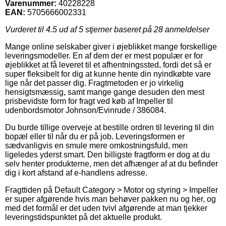
Varenummer:
40228228
EAN:
5705666002331
Vurderet til
4.5
ud af 5 stjerner baseret på
28
anmeldelser
Mange online selskaber giver i øjeblikket mange forskellige
leveringsmodeller. En af dem der er mest populær er for
øjeblikket at få leveret til et afhentningssted, fordi det så er
super fleksibelt for dig at kunne hente din nyindkøbte vare
lige når det passer dig. Fragtmetoden er jo virkelig
hensigtsmæssig, samt mange gange desuden den mest
prisbevidste form for fragt ved køb af Impeller til
udenbordsmotor Johnson/Evinrude / 386084.
Du burde tillige overveje at bestille ordren til levering til din
bopæl eller til når du er på job. Leveringsformen er
sædvanligvis en smule mere omkostningsfuld, men
ligeledes yderst smart. Den billigste fragtform er dog at du
selv henter produkterne, men det afhænger af at du befinder
dig i kort afstand af e-handlens adresse.
Fragttiden på Default Category > Motor og styring > Impeller
er super afgørende hvis man behøver pakken nu og her, og
med det formål er det uden tvivl afgørende at man tjekker
leveringstidspunktet på det aktuelle produkt.