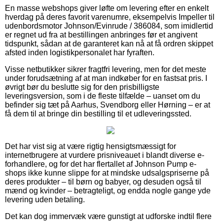
En masse webshops giver løfte om levering efter en enkelt
hverdag på deres favorit varenumre, eksempelvis Impeller til
udenbordsmotor Johnson/Evinrude / 386084, som imidlertid
er regnet ud fra at bestillingen anbringes før et angivent
tidspunkt, sådan at de garanteret kan nå at få ordren skippet
afsted inden logistikpersonalet har fyraften.
Visse netbutikker sikrer fragtfri levering, men for det meste
under forudsætning af at man indkøber for en fastsat pris. I
øvrigt bør du beslutte sig for den prisbilligste
leveringsversion, som i de fleste tilfælde – uanset om du
befinder sig tæt på Aarhus, Svendborg eller Hørning – er at
få dem til at bringe din bestilling til et udleveringssted.
Det har vist sig at være rigtig hensigtsmæssigt for
internetbrugere at vurdere prisniveauet i blandt diverse e-
forhandlere, og for det har flertallet af Johnson Pump e-
shops ikke kunne slippe for at mindske udsalgspriserne på
deres produkter – til børn og babyer, og desuden også til
mænd og kvinder – betragteligt, og endda nogle gange yde
levering uden betaling.
Det kan dog immervæk være gunstigt at udforske indtil flere