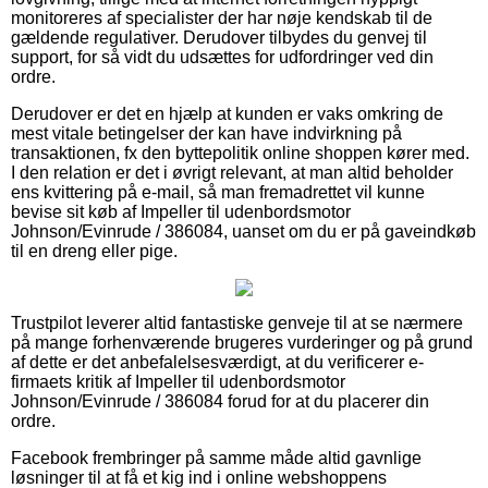
monitoreres af specialister der har nøje kendskab til de
gældende regulativer. Derudover tilbydes du genvej til
support, for så vidt du udsættes for udfordringer ved din
ordre.
Derudover er det en hjælp at kunden er vaks omkring de
mest vitale betingelser der kan have indvirkning på
transaktionen, fx den byttepolitik online shoppen kører med.
I den relation er det i øvrigt relevant, at man altid beholder
ens kvittering på e-mail, så man fremadrettet vil kunne
bevise sit køb af Impeller til udenbordsmotor
Johnson/Evinrude / 386084, uanset om du er på gaveindkøb
til en dreng eller pige.
Trustpilot leverer altid fantastiske genveje til at se nærmere
på mange forhenværende brugeres vurderinger og på grund
af dette er det anbefalelsesværdigt, at du verificerer e-
firmaets kritik af Impeller til udenbordsmotor
Johnson/Evinrude / 386084 forud for at du placerer din
ordre.
Facebook frembringer på samme måde altid gavnlige
løsninger til at få et kig ind i online webshoppens