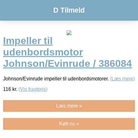
D Tilmeld
Impeller til
udenbordsmotor
Johnson/Evinrude / 386084
Johnson/Evinrude impeller til udenbordsmotorer.
(Læs mere)
116
kr.
(Vis fragtpris)
Læs mere »
Køb nu »