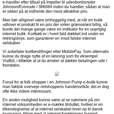
e-handler efter tilbud på Impeller til udenbordsmotor
Johnson/Evinrude / 386084 inden du handler, sådan at man
er sikker på at indhente den mest attraktive pris.
Man bør alligevel være omhyggelig med, at når en butik
udlover et produkt til en pris der virker grænseløst billig, så
burde det mange gange være en indikator for en uoprigtig
internet butik. Kortkøb er i hvert fald dækket ind under en
retningslinje, som garanterer en imod falske internet
selskaber.
Vi anbefaler kortbestillinger eller MobilePay. Som alternativ
kunne du drage nytte af en løsning som for eksempel
ViaBill, i tilfælde af at du ønsker at dække betalingen ude i
fremtiden.
Forud for at folk shopper i en Johnson Pump e-butik kunne
man faktisk overveje netshoppens handelsvilkår, det er dog
ofte ikke videre interessant.
En anden mulighed kunne være at se nærmere på om
internet virksomheden er e-mærke tilsluttet, hvilket er en
tilkendegivelse af at internet selskabet lever op til dansk
lovgivning, tillige med at internet forretningen hyppigt