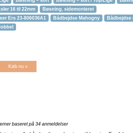
Lige
Bøsning – sort
Bøsning – sort / Top/Lige
Bøsni
sler 16 til 22mm
Bøsning, sidemonteret
ser Ers 23-806036A1
Bådbejdse Mahogny
Bådbejdse 
dobbel
Køb nu »
jerner baseret på
34
anmeldelser