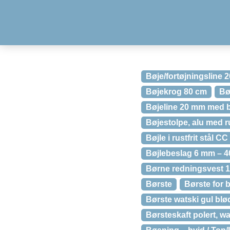
Bøje/fortøjningsline 
Bøjekrog 80 cm
Bø
Bøjeline 20 mm med b
Bøjestolpe, alu med ru
Bøjle i rustfrit stål C
Bøjlebeslag 6 mm – 4
Børne redningsvest 1
Børste
Børste for 
Børste watski gul blø
Børsteskaft polert, w