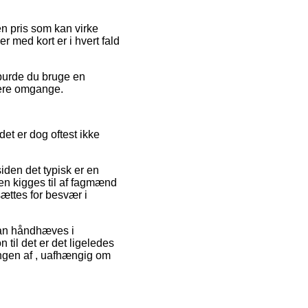
 en pris som kan virke
r med kort er i hvert fald
 burde du bruge en
flere omgange.
et er dog oftest ikke
den det typisk er en
en kigges til af fagmænd
sættes for besvær i
kan håndhæves i
 til det er det ligeledes
lingen af , uafhængig om