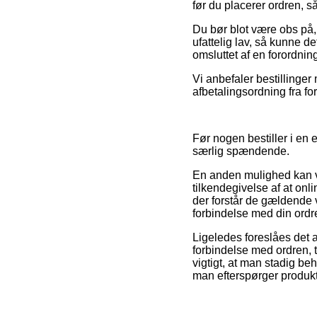
før du placerer ordren, s
Du bør blot være obs på, 
ufattelig lav, så kunne d
omsluttet af en forordn
Vi anbefaler bestillinge
afbetalingsordning fra fo
Før nogen bestiller i en
særlig spændende.
En anden mulighed kan væ
tilkendegivelse af at on
der forstår de gældende v
forbindelse med din ordr
Ligeledes foreslåes det 
forbindelse med ordren, t
vigtigt, at man stadig be
man efterspørger produkte