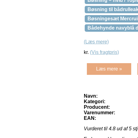
Bøsning – hvid / Top/
Bøsning til bådrulleak
Bøsningesæt Mercrui
Bådehynde navyblå 
(Læs mere)
kr.
(Vis fragtpris)
Læs mere »
Navn:
Kategori:
Producent:
Varenummer:
EAN:
Vurderet til
4.8
ud af 5 st