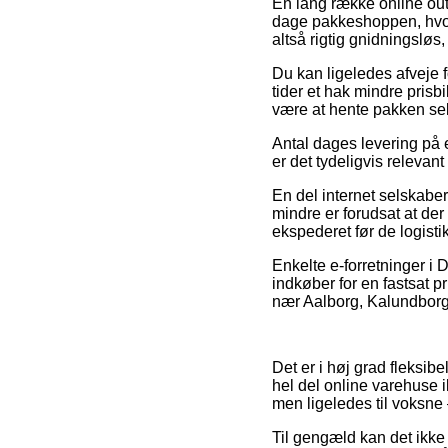
En lang række online outl
dage pakkeshoppen, hvor 
altså rigtig gnidningsløs
Du kan ligeledes afveje for
tider et hak mindre prisb
være at hente pakken sel
Antal dages levering på 
er det tydeligvis relevan
En del internet selskaber
mindre er forudsat at der
ekspederet før de logistika
Enkelte e-forretninger i
indkøber for en fastsat p
nær Aalborg, Kalundborg e
Det er i høj grad fleksibe
hel del online varehuse 
men ligeledes til voksne 
Til gengæld kan det ikke