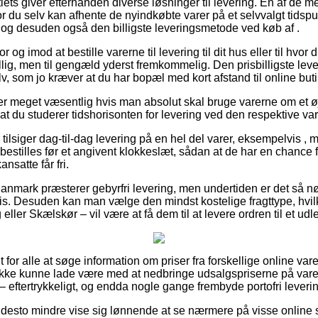
ets giver efterhånden diverse løsninger til levering. En af de me
du selv kan afhente de nyindkøbte varer på et selvvalgt tidspu
, og desuden også den billigste leveringsmetode ved køb af .
 og imod at bestille varerne til levering til dit hus eller til hvor 
illig, men til gengæld yderst fremkommelig. Den prisbilligste leve
v, som jo kræver at du har bopæl med kort afstand til online but
er meget væsentlig hvis man absolut skal bruge varerne om et ø
t at du studerer tidshorisonten for levering ved den respektive var
 tilsiger dag-til-dag levering på en hel del varer, eksempelvis ,
 bestilles før et angivent klokkeslæt, sådan at de har en chance f
nsatte får fri.
 Danmark præsterer gebyrfri levering, men undertiden er det så 
ris. Desuden kan man vælge den mindst kostelige fragttype, hvil
ller Skælskør – vil være at få dem til at levere ordren til et udl
lt for alle at søge information om priser fra forskellige online v
ikke kunne lade være med at nedbringe udsalgspriserne på varern
– eftertrykkeligt, og endda nogle gange frembyde portofri leveri
 desto mindre vise sig lønnende at se nærmere på visse online 