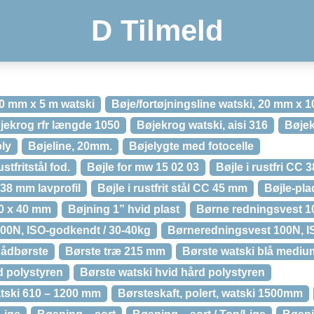
D Tilmeld
20 mm x 5 m watski
Bøje/fortøjningsline watski, 20 mm x 1
jekrog rfr længde 1050
Bøjekrog watski, aisi 316
Bøje
ly
Bøjeline, 20mm.
Bøjelygte med fotocelle
stfritstål fod.
Bøjle for mw 15 02 03
Bøjle i rustfri CC
C 38 mm lavprofil
Bøjle i rustfrit stål CC 45 mm
Bøjle-pla
0 x 40 mm
Bøjning 1” hvid plast
Børne redningsvest 1
00N, ISO-godkendt / 30-40kg
Børneredningsvest 100N, 
bådbørste
Børste træ 215 mm
Børste watski blå mediu
d polystyren
Børste watski hvid hård polystyren
atski 610 – 1200 mm
Børsteskaft, polert, watski 1500mm