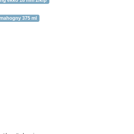
ng ekko 18 mm 2/kfp
mahogny 375 ml