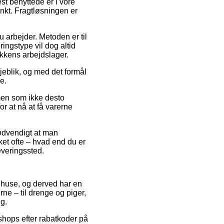
st benyttede er i vore
nkt. Fragtløsningen er
du arbejder. Metoden er til
ringstype vil dog altid
ikkens arbejdslager.
jeblik, og med det formål
e.
 men som ikke desto
or at nå at få varerne
nødvendigt at man
ket ofte – hvad end du er
everingssted.
arehuse, og derved har en
e – til drenge og piger,
ng.
shops efter rabatkoder på