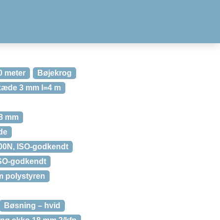
0 meter
Bøjekrog
kæde 3 mm l=4 m
 38 mm
de
00N, ISO-godkendt
ISO-godkendt
m polystyren
Bøsning – hvid