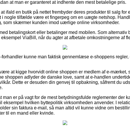
ådan at man er garanteret at indhente den mest betalelige pris.
at ifald en butik på nettet frembyder deres produkter til salg for
et i nogle tilfælde være et fingerpeg om en uægte netshop. Handle
ing, som skærmer kunden imod uærlige online virksomheder.
r med betalingskort eller betalinger med mobilen. Som alternativ
r eksempel ViaBill, når du agter at afbetale omkostningerne af 
 e-forhandler kunne man faktisk gennemlæse e-shoppens regler, d
re at kigge hvorvidt online shoppen er medlem af e-mærket, si
line shoppen adlyder de danske love, samt at e-handlen undertid
ilkår. Dette er desuden din genvej til opbakning, såfremt du ud
e.
at man er på vagt for de mest betydningsfulde reglementer der 
il eksempel hvilken byttepolitik virksomheden anvender. I relation
holder sin faktura e-mail, så man altid vil kunne vidne om bestil
r til en mand eller kvinde.