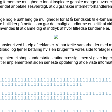
igtig fornemme muligheder for at inspicere ganske mange nuvær
r det anbefalelsesværdigt, at du gransker internet forhandlerens
lige nogle uafhængige muligheder for at få kendskab til e-forhan
 butikker på nettet som gør det muligt at udforme en kritik af v
vendes til at danne dig et indtryk af hvor tilfredse kunderne er.
ansieret ved hjælp af reklamer. Vi har tætte samarbejder med 
tilbud, og tjener betaling hvis en bruger fra vores side foretager
g internet shops understøttes rutinemæssigt, men vi giver inge
lt er implementeret siden seneste opdatering af de viste informat
1
1
1
1
1
1
1
1
1
1
1
1
1
1
1
1
1
1
1
1
1
1
1
1
1
1
1
1
1
1
1
1
1
1
1
1
1
1
1
1
1
1
1
1
1
1
1
1
1
1
1
1
1
1
1
1
1
1
1
1
1
1
1
1
1
1
1
1
1
1
1
1
1
1
1
1
1
1
1
1
1
1
1
1
1
1
1
1
1
1
1
1
1
1
1
1
1
1
1
1
1
1
1
1
1
1
1
1
1
1
1
1
1
1
1
1
1
1
1
1
1
1
1
1
1
1
1
1
1
1
1
1
1
1
1
1
1
1
1
1
1
1
1
1
1
1
1
1
1
1
1
1
1
1
1
1
1