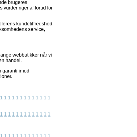
ende brugeres
 vurderinger af forud for
dlerens kundetilfredshed.
irksomhedens service,
mange webbutikker når vi
 en handel.
n garanti imod
ioner.
1
1
1
1
1
1
1
1
1
1
1
1
1
1
1
1
1
1
1
1
1
1
1
1
1
1
1
1
1
1
1
1
1
1
1
1
1
1
1