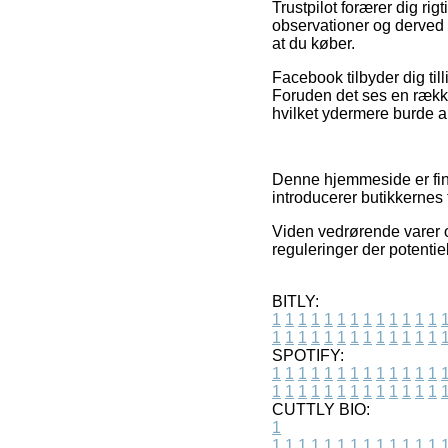
Trustpilot forærer dig r
observationer og derved e
at du køber.
Facebook tilbyder dig til
Foruden det ses en række
hvilket ydermere burde an
Denne hjemmeside er fin
introducerer butikkernes 
Viden vedrørende varer o
reguleringer der potentie
BITLY:
1
1
1
1
1
1
1
1
1
1
1
1
1
1
1
1
1
1
1
1
1
1
1
1
1
1
SPOTIFY:
1
1
1
1
1
1
1
1
1
1
1
1
1
1
1
1
1
1
1
1
1
1
1
1
1
1
CUTTLY BIO:
1
1
1
1
1
1
1
1
1
1
1
1
1
1