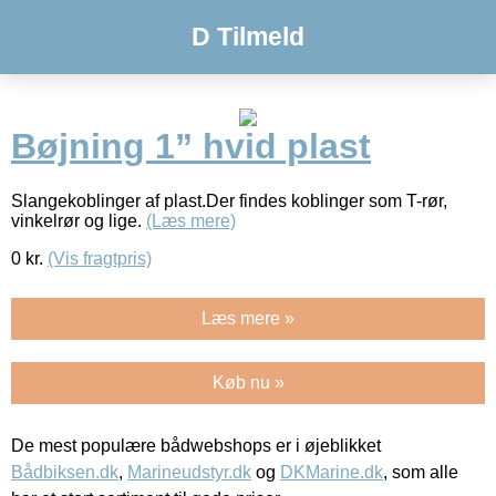
D Tilmeld
Bøjning 1” hvid plast
Slangekoblinger af plast.Der findes koblinger som T-rør,
vinkelrør og lige.
(Læs mere)
0
kr.
(Vis fragtpris)
Læs mere »
Køb nu »
De mest populære bådwebshops er i øjeblikket
Bådbiksen.dk
,
Marineudstyr.dk
og
DKMarine.dk
, som alle