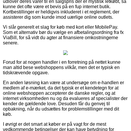
udlover deres varer til en salgspris der er mystisk letkøbt, så
kunne det ofte være et bevis på en fup internet butik.
Kortbestillinger er heldigvis inkluderet i et reglement, der
assisterer dig som kunde imod uærlige online outlets.
Vi slår generelt et slag for køb med kort eller MobilePay.
Som et alternativ bør du vælge en afbetalingsordning fra fx
ViaBill, for så vidt du agter at finansiere omkostningerne
senere.
Forud for at nogen handler i en forretning på nettet kunne
man altid bese webshoppens vilkår, men det er typisk en
tidskrævende opgave.
En anden løsning kan være at undersøge om e-handlen er
medlem af e-mærket, da det typisk er et kendetegn for at
online webshoppen accepterer de danske regler, og at
internet virksomheden nu og da evalueres af specialister der
kender de gældende love. Desuden får du genvej til
opbakning, når du udsættes for problemstillinger med dit
køb.
I øvrigt er det smart at køber er på vagt for de mest
vedkommende betingelser der kan have betydning for