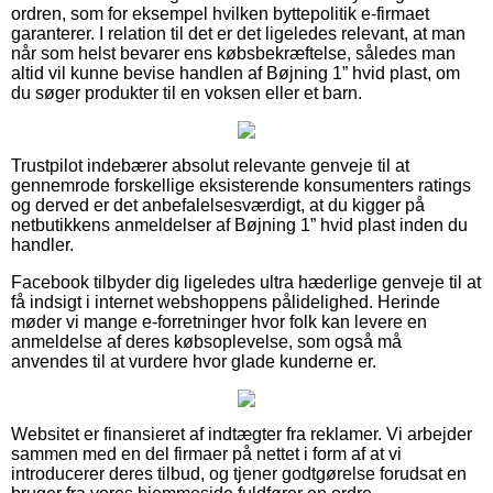
ordren, som for eksempel hvilken byttepolitik e-firmaet
garanterer. I relation til det er det ligeledes relevant, at man
når som helst bevarer ens købsbekræftelse, således man
altid vil kunne bevise handlen af Bøjning 1” hvid plast, om
du søger produkter til en voksen eller et barn.
Trustpilot indebærer absolut relevante genveje til at
gennemrode forskellige eksisterende konsumenters ratings
og derved er det anbefalelsesværdigt, at du kigger på
netbutikkens anmeldelser af Bøjning 1” hvid plast inden du
handler.
Facebook tilbyder dig ligeledes ultra hæderlige genveje til at
få indsigt i internet webshoppens pålidelighed. Herinde
møder vi mange e-forretninger hvor folk kan levere en
anmeldelse af deres købsoplevelse, som også må
anvendes til at vurdere hvor glade kunderne er.
Websitet er finansieret af indtægter fra reklamer. Vi arbejder
sammen med en del firmaer på nettet i form af at vi
introducerer deres tilbud, og tjener godtgørelse forudsat en