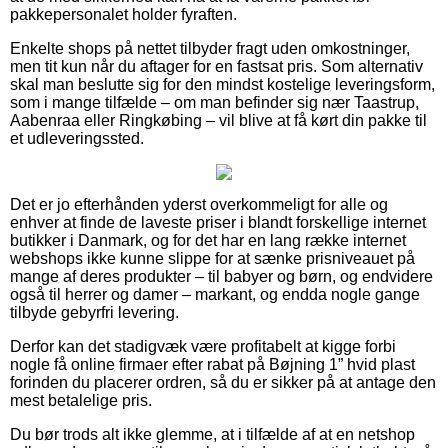
pakkepersonalet holder fyraften.
Enkelte shops på nettet tilbyder fragt uden omkostninger,
men tit kun når du aftager for en fastsat pris. Som alternativ
skal man beslutte sig for den mindst kostelige leveringsform,
som i mange tilfælde – om man befinder sig nær Taastrup,
Aabenraa eller Ringkøbing – vil blive at få kørt din pakke til
et udleveringssted.
Det er jo efterhånden yderst overkommeligt for alle og
enhver at finde de laveste priser i blandt forskellige internet
butikker i Danmark, og for det har en lang række internet
webshops ikke kunne slippe for at sænke prisniveauet på
mange af deres produkter – til babyer og børn, og endvidere
også til herrer og damer – markant, og endda nogle gange
tilbyde gebyrfri levering.
Derfor kan det stadigvæk være profitabelt at kigge forbi
nogle få online firmaer efter rabat på Bøjning 1” hvid plast
forinden du placerer ordren, så du er sikker på at antage den
mest betalelige pris.
Du bør trods alt ikke glemme, at i tilfælde af at en netshop