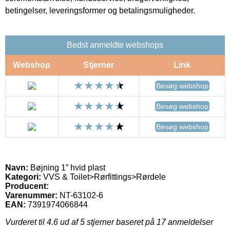
betingelser, leveringsformer og betalingsmuligheder.
Bedst anmeldte webshops
Webshop
Stjerner
Link
Besøg webshop
Besøg webshop
Besøg webshop
Navn:
Bøjning 1” hvid plast
Kategori:
VVS & Toilet>Rørfittings>Rørdele
Producent:
Varenummer:
NT-63102-6
EAN:
7391974066844
Vurderet til
4.6
ud af 5 stjerner baseret på
17
anmeldelser