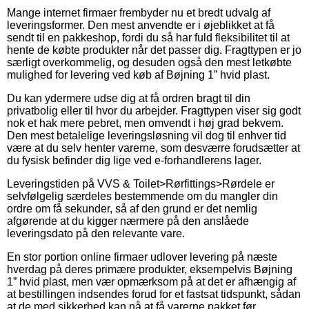
Mange internet firmaer frembyder nu et bredt udvalg af
leveringsformer. Den mest anvendte er i øjeblikket at få
sendt til en pakkeshop, fordi du så har fuld fleksibilitet til at
hente de købte produkter når det passer dig. Fragttypen er jo
særligt overkommelig, og desuden også den mest letkøbte
mulighed for levering ved køb af Bøjning 1” hvid plast.
Du kan ydermere udse dig at få ordren bragt til din
privatbolig eller til hvor du arbejder. Fragttypen viser sig godt
nok et hak mere pebret, men omvendt i høj grad bekvem.
Den mest betalelige leveringsløsning vil dog til enhver tid
være at du selv henter varerne, som desværre forudsætter at
du fysisk befinder dig lige ved e-forhandlerens lager.
Leveringstiden på VVS & Toilet>Rørfittings>Rørdele er
selvfølgelig særdeles bestemmende om du mangler din
ordre om få sekunder, så af den grund er det nemlig
afgørende at du kigger nærmere på den anslåede
leveringsdato på den relevante vare.
En stor portion online firmaer udlover levering på næste
hverdag på deres primære produkter, eksempelvis Bøjning
1” hvid plast, men vær opmærksom på at det er afhængig af
at bestillingen indsendes forud for et fastsat tidspunkt, sådan
at de med sikkerhed kan nå at få varerne pakket før