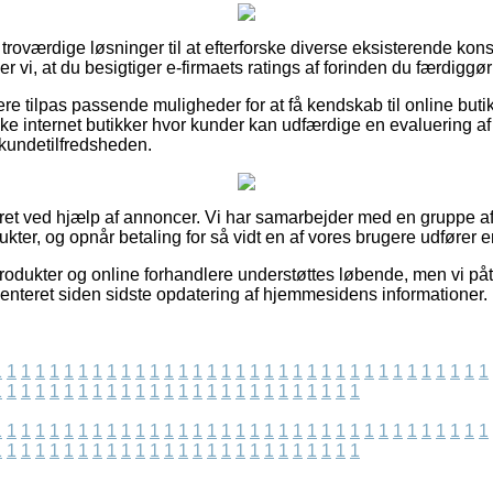
d troværdige løsninger til at efterforske diverse eksisterende k
er vi, at du besigtiger e-firmaets ratings af forinden du færdiggø
e tilpas passende muligheder for at få kendskab til online but
 internet butikker hvor kunder kan udfærdige en evaluering af d
 kundetilfredsheden.
ret ved hjælp af annoncer. Vi har samarbejder med en gruppe af i
ukter, og opnår betaling for så vidt en af vores brugere udfører e
dukter og online forhandlere understøttes løbende, men vi påta
menteret siden sidste opdatering af hjemmesidens informationer.
1
1
1
1
1
1
1
1
1
1
1
1
1
1
1
1
1
1
1
1
1
1
1
1
1
1
1
1
1
1
1
1
1
1
1
1
1
1
1
1
1
1
1
1
1
1
1
1
1
1
1
1
1
1
1
1
1
1
1
1
1
1
1
1
1
1
1
1
1
1
1
1
1
1
1
1
1
1
1
1
1
1
1
1
1
1
1
1
1
1
1
1
1
1
1
1
1
1
1
1
1
1
1
1
1
1
1
1
1
1
1
1
1
1
1
1
1
1
1
1
1
1