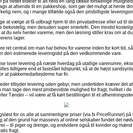
å nettet tildeler til alt held en lang række forskellige mulighede
ags at afsende til en pakkeshop, som gør det muligt at hente di
virkelig nem, og i mange tilfælde også den prisbilligste leverings
e at vælge at få udbragt hjem til din privatadresse eller ud til 
 bekostelig, men desuden super smertefri. Den mindst kostelige
e at du selv henter varerne, men den løsning stiller krav om at 
lerens lager.
e ret central om man har behov for varerne inden for kort tid, s
øger den estimerede leveringstid på den vedkommende vare.
se lover levering på næste hverdag på utallige varenumre, eks
tilles tidligere end et fastslået tidspunkt, så at de højst sandsynl
 for at pakkemedarbejderne har fri.
der tilbyder levering uden gebyr, men undertiden kræver det at d
å man tage den mest prisbevidste mulighed for fragt, hvilket i de 
ler Tønder – vil være at få kørt bestillingen til et afhentningsste
ngsløst for os alle at sammenligne priser (via fx PriceRunner) på f
g af den grund har massevis af online selskaber fundet det nød
er – til piger og drenge, og endvidere også til kvinder og mænd 
tis fragt.