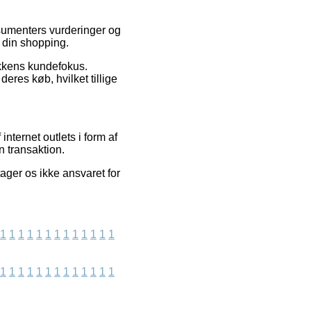
onsumenters vurderinger og
r din shopping.
ikkens kundefokus.
eres køb, hvilket tillige
nternet outlets i form af
n transaktion.
ger os ikke ansvaret for
1
1
1
1
1
1
1
1
1
1
1
1
1
1
1
1
1
1
1
1
1
1
1
1
1
1