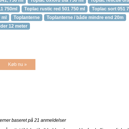
341, 750 ml
Toplac oxford blå 750 ml
Toplac rescue or
11 750ml
Toplac rustic red 501 750 ml
Toplac sort 051 
 ml
Toplanterne
Toplanterne / både mindre end 20m
nder 12 meter
Køb nu »
jerner baseret på
21
anmeldelser