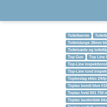
Toiletbørste
Toilet
Toiletslange 38mm bl
Toiletsæde og toiletlå
Top Gun
Top Line 
Top-Line inspektions
Top-Line rund inspekt
Topbeslag ekko 2/kfp
Toplac bondi blue 01
Toplac hvid 001 750 
Toplac lauderdale bl