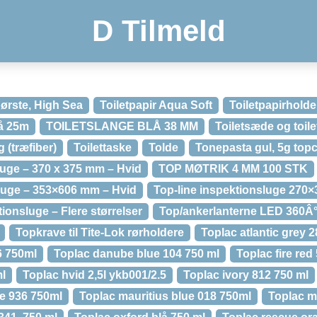
D Tilmeld
børste, High Sea
Toiletpapir Aqua Soft
Toiletpapirholde
å 25m
TOILETSLANGE BLÅ 38 MM
Toiletsæde og toilet
g (træfiber)
Toilettaske
Tolde
Tonepasta gul, 5g topc
luge – 370 x 375 mm – Hvid
TOP MØTRIK 4 MM 100 STK
luge – 353×606 mm – Hvid
Top-line inspektionsluge 270
ionsluge – Flere størrelser
Top/ankerlanterne LED 360Â
Topkrave til Tite-Lok rørholdere
Toplac atlantic grey 
6 750ml
Toplac danube blue 104 750 ml
Toplac fire red
ml
Toplac hvid 2,5l ykb001/2.5
Toplac ivory 812 750 ml
ue 936 750ml
Toplac mauritius blue 018 750ml
Toplac m