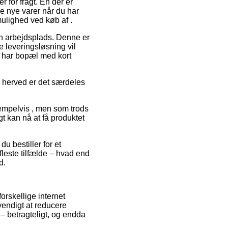
r for fragt. En der er
ne nye varer når du har
mulighed ved køb af .
din arbejdsplads. Denne er
 leveringsløsning vil
du har bopæl med kort
å herved er det særdeles
empelvis , men som trods
igt kan nå at få produktet
u bestiller for et
fleste tilfælde – hvad end
d.
orskellige internet
vendigt at reducere
– betragteligt, og endda