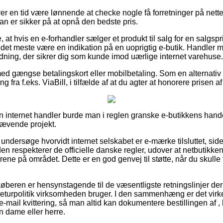
ver en tid være lønnende at checke nogle få forretninger på nettet
man er sikker på at opnå den bedste pris.
at hvis en e-forhandler sælger et produkt til salg for en salgspri
det meste være en indikation på en uoprigtig e-butik. Handler m
rdning, der sikrer dig som kunde imod uærlige internet varehuse.
 med gængse betalingskort eller mobilbetaling. Som en alternati
 fra f.eks. ViaBill, i tilfælde af at du agter at honorere prisen 
n internet handler burde man i reglen granske e-butikkens hand
rævende projekt.
ndersøge hvorvidt internet selskabet er e-mærke tilsluttet, side
en respekterer de officielle danske regler, udover at netbutikken
årene på området. Dette er en god genvej til støtte, når du skulle
køberen er hensynstagende til de væsentligste retningslinjer de
returpolitik virksomheden bruger. I den sammenhæng er det virkel
-mail kvittering, så man altid kan dokumentere bestillingen af 
en dame eller herre.