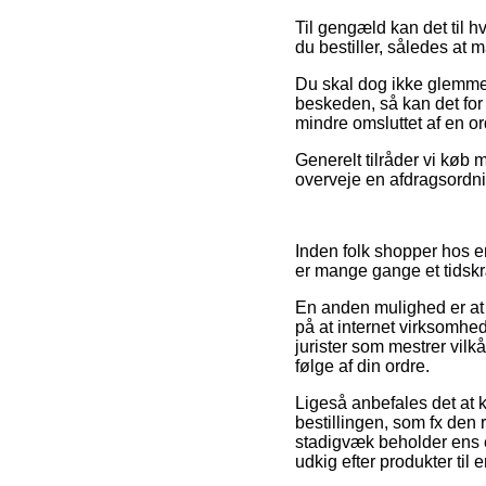
Til gengæld kan det til h
du bestiller, således at 
Du skal dog ikke glemme, 
beskeden, så kan det for 
mindre omsluttet af en o
Generelt tilråder vi køb
overveje en afdragsordning
Inden folk shopper hos e
er mange gange et tidsk
En anden mulighed er at u
på at internet virksomhed
jurister som mestrer vilk
følge af din ordre.
Ligeså anbefales det at 
bestillingen, som fx den 
stadigvæk beholder ens e
udkig efter produkter til 