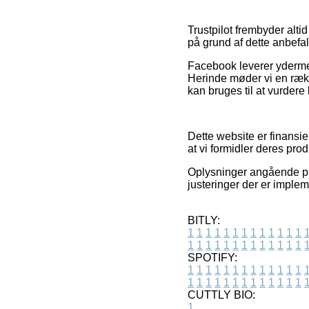
Trustpilot frembyder alti
på grund af dette anbefal
Facebook leverer ydermer
Herinde møder vi en række
kan bruges til at vurdere
Dette website er finansie
at vi formidler deres prod
Oplysninger angående pro
justeringer der er imple
BITLY:
1
1
1
1
1
1
1
1
1
1
1
1
1
1
1
1
1
1
1
1
1
1
1
1
1
1
SPOTIFY:
1
1
1
1
1
1
1
1
1
1
1
1
1
1
1
1
1
1
1
1
1
1
1
1
1
1
CUTTLY BIO:
1