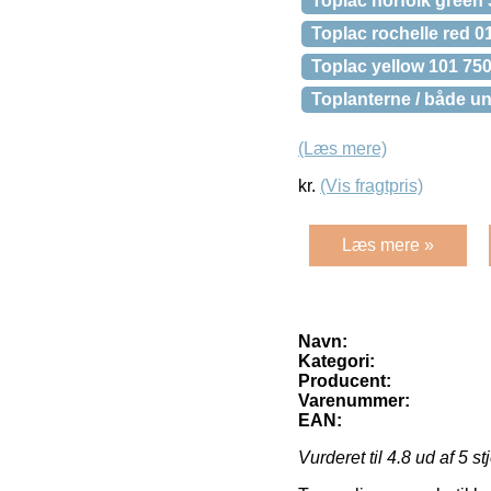
Toplac norfolk green 
Toplac rochelle red 0
Toplac yellow 101 750
Toplanterne / både u
(Læs mere)
kr.
(Vis fragtpris)
Læs mere »
Navn:
Kategori:
Producent:
Varenummer:
EAN:
Vurderet til
4.8
ud af 5 st