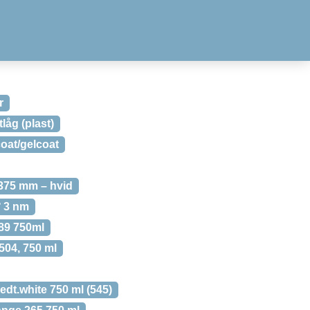
r
låg (plast)
oat/gelcoat
×375 mm – hvid
° 3 nm
289 750ml
 504, 750 ml
edt.white 750 ml (545)