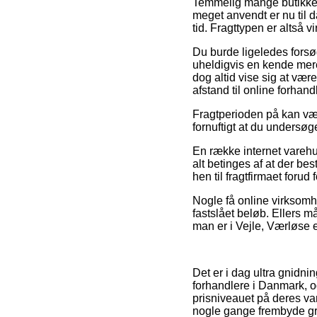
Temmelig mange butikker p
meget anvendt er nu til d
tid. Fragttypen er altså 
Du burde ligeledes forsøg
uheldigvis en kende mere
dog altid vise sig at vær
afstand til online forhand
Fragtperioden på kan vær
fornuftigt at du unders
En række internet varehu
alt betinges af at der bes
hen til fragtfirmaet forud
Nogle få online virksomhe
fastslået beløb. Ellers m
man er i Vejle, Værløse el
Det er i dag ultra gnidni
forhandlere i Danmark, o
prisniveauet på deres var
nogle gange frembyde gra