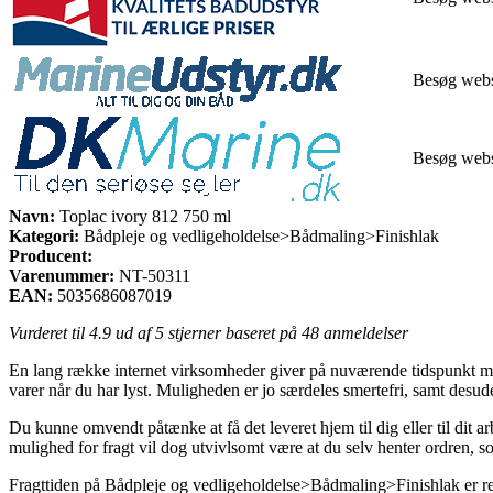
Besøg web
Besøg web
Navn:
Toplac ivory 812 750 ml
Kategori:
Bådpleje og vedligeholdelse>Bådmaling>Finishlak
Producent:
Varenummer:
NT-50311
EAN:
5035686087019
Vurderet til
4.9
ud af 5 stjerner baseret på
48
anmeldelser
En lang række internet virksomheder giver på nuværende tidspunkt mang
varer når du har lyst. Muligheden er jo særdeles smertefri, samt desu
Du kunne omvendt påtænke at få det leveret hjem til dig eller til dit
mulighed for fragt vil dog utvivlsomt være at du selv henter ordren, s
Fragttiden på Bådpleje og vedligeholdelse>Bådmaling>Finishlak er ret a