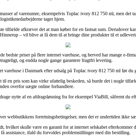
 masser af varenumre, eksempelvis Toplac ivory 812 750 ml, men det tage
en logistikmedarbejderne tager hjem.
ste tilfælde afkræver det at man køber for en fastsat sum. Derudover kan 
erup – vil blive at få dem til at bringe dine produkter til et udleveri
il de bedste priser på flere internet varehuse, og herved har mange e-firm
tragteligt, og endda nogle gange garantere fragtfri levering.
ternet varehuse i Danmark efter udsalg på Toplac ivory 812 750 ml før du g
kt til en pris som kan virke ufattelig beskeden, så burde det i nogle ti
unden overfor uægte online forhandlere.
drage nytte af en afdragsløsning fra for eksempel ViaBill, såfremt du eft
 over webbutikkens forretningsbetingelser, men det er undertiden ikke s
t, hvilket skulle være en garanti for at internet selskabet efterkommer 
å assistance, ifald du forvoldes problemstillinger med din bestilling.