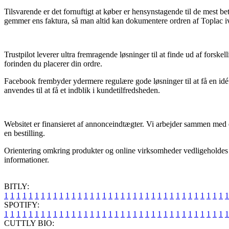
Tilsvarende er det fornuftigt at køber er hensynstagende til de mest be
gemmer ens faktura, så man altid kan dokumentere ordren af Toplac iv
Trustpilot leverer ultra fremragende løsninger til at finde ud af fors
forinden du placerer din ordre.
Facebook frembyder ydermere regulære gode løsninger til at få en idé
anvendes til at få et indblik i kundetilfredsheden.
Websitet er finansieret af annonceindtægter. Vi arbejder sammen med 
en bestilling.
Orientering omkring produkter og online virksomheder vedligeholdes he
informationer.
BITLY:
1
1
1
1
1
1
1
1
1
1
1
1
1
1
1
1
1
1
1
1
1
1
1
1
1
1
1
1
1
1
1
1
1
1
1
1
1
SPOTIFY:
1
1
1
1
1
1
1
1
1
1
1
1
1
1
1
1
1
1
1
1
1
1
1
1
1
1
1
1
1
1
1
1
1
1
1
1
1
CUTTLY BIO: