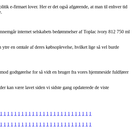
itik e-firmaet lover. Her er det også afgørende, at man til enhver tid
e.
du gennemgår internet selskabets bedømmelser af Toplac ivory 812 750 ml
tre en omtale af deres købsoplevelse, hvilket lige så vel burde
mod godtgørelse for så vidt en bruger fra vores hjemmeside fuldfører
er kan være lavet siden vi sidste gang opdaterede de viste
1
1
1
1
1
1
1
1
1
1
1
1
1
1
1
1
1
1
1
1
1
1
1
1
1
1
1
1
1
1
1
1
1
1
1
1
1
1
1
1
1
1
1
1
1
1
1
1
1
1
1
1