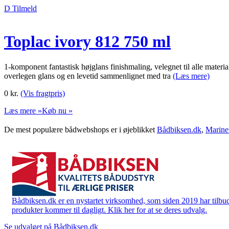
D Tilmeld
Toplac ivory 812 750 ml
1-komponent fantastisk højglans finishmaling, velegnet til alle mater
overlegen glans og en levetid sammenlignet med tra
(Læs mere)
0
kr.
(Vis fragtpris)
Læs mere »
Køb nu »
De mest populære bådwebshops er i øjeblikket
Bådbiksen.dk
,
Marine
Bådbiksen.dk er en nystartet virksomhed, som siden 2019 har tilbud
produkter kommer til dagligt. Klik her for at se deres udvalg.
Se udvalget på Bådbiksen.dk