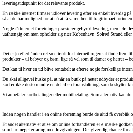
leveringstidspunkt for det relevante produkt.
En række internet firmaer udlover levering efter en enkelt hverdag på
så at de har mulighed for at nå at få varen hen til fragtfirmaet forind
Nogle få internet forretninger præsterer gebyrfri levering, men i de fle
uafhængig om man opholder sig nær København, Solrød Strand eller Hinn
Det er jo efterhånden ret smertefrit for internetbrugere at finde frem t
produkter – til babyer og børn, lige så vel som til damer og herrer – be
Det kan til hver en tid blive rentabelt at efterse nogle forskellige in
Du skal alligevel huske på, at når en butik på nettet udbyder et produ
kort er ikke desto mindre en del af en foranstaltning, som beskytter k
Vi anbefaler kortbetalinger eller mobilbetaling. Som alternativ kan du 
Inden nogen handler i en online forretning burde de altid få overblik
Et andet alternativ er at se om online forhandleren er e-mærke godkend
som har meget erfaring med lovgivningen. Det giver dig chance for at f