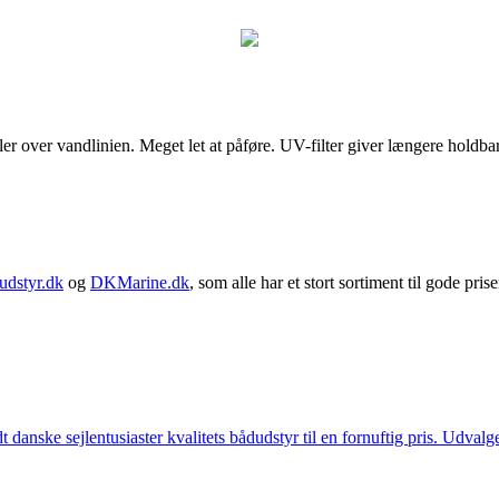
ialer over vandlinien. Meget let at påføre. UV-filter giver længere ho
udstyr.dk
og
DKMarine.dk
, som alle har et stort sortiment til gode prise
t danske sejlentusiaster kvalitets bådudstyr til en fornuftig pris. Udv