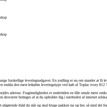
shop
shop
e forskellige leveringsudgaver. En yndling er nu om stunder at få lever
den endda den mest letkøbte leveringstype ved køb af Toplac ivory 812 
 arbejdes adresse. Fragtmuligheden er undertiden en lille smule mere o
om desværre betinges af at du opholder dig i nærheden af internet selsk
fgørende ifald du står og skal bruge pakken nu og her, så med det formå