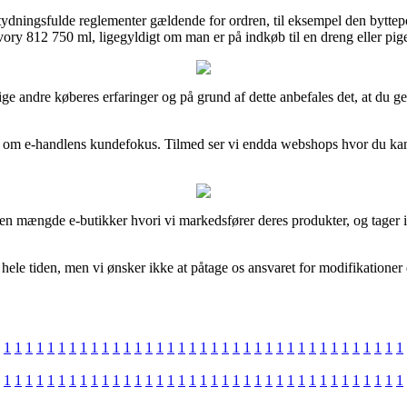
tydningsfulde reglementer gældende for ordren, til eksempel den byttepol
ory 812 750 ml, ligegyldigt om man er på indkøb til en dreng eller pig
kellige andre køberes erfaringer og på grund af dette anbefales det, at 
 om e-handlens kundefokus. Tilmed ser vi endda webshops hvor du kan y
en mængde e-butikker hvori vi markedsfører deres produkter, og tager i
le tiden, men vi ønsker ikke at påtage os ansvaret for modifikationer d
1
1
1
1
1
1
1
1
1
1
1
1
1
1
1
1
1
1
1
1
1
1
1
1
1
1
1
1
1
1
1
1
1
1
1
1
1
1
1
1
1
1
1
1
1
1
1
1
1
1
1
1
1
1
1
1
1
1
1
1
1
1
1
1
1
1
1
1
1
1
1
1
1
1