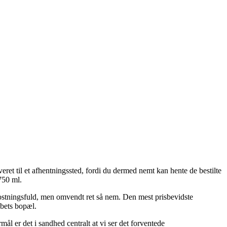
et til et afhentningssted, fordi du dermed nemt kan hente de bestilte
750 ml.
mkostningsfuld, men omvendt ret så nem. Den mest prisbevidste
abets bopæl.
l er det i sandhed centralt at vi ser det forventede