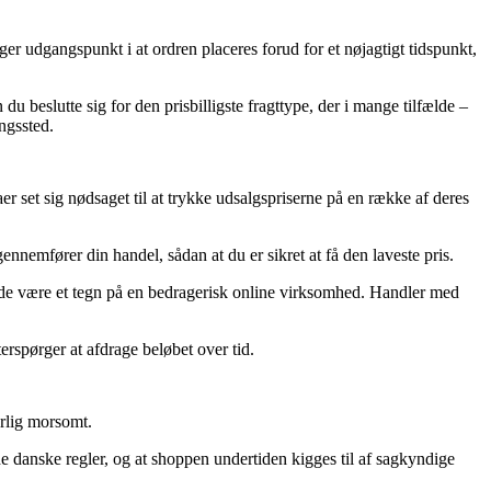
r udgangspunkt i at ordren placeres forud for et nøjagtigt tidspunkt,
du beslutte sig for den prisbilligste fragttype, der i mange tilfælde –
ngssted.
aer set sig nødsaget til at trykke udsalgspriserne på en række af deres
ennemfører din handel, sådan at du er sikret at få den laveste pris.
lfælde være et tegn på en bedragerisk online virksomhed. Handler med
erspørger at afdrage beløbet over tid.
ærlig morsomt.
de danske regler, og at shoppen undertiden kigges til af sagkyndige