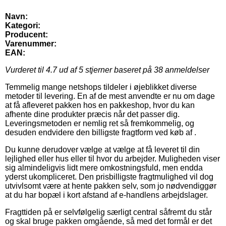
Navn:
Kategori:
Producent:
Varenummer:
EAN:
Vurderet til
4.7
ud af 5 stjerner baseret på
38
anmeldelser
Temmelig mange netshops tildeler i øjeblikket diverse
metoder til levering. En af de mest anvendte er nu om dage
at få afleveret pakken hos en pakkeshop, hvor du kan
afhente dine produkter præcis når det passer dig.
Leveringsmetoden er nemlig ret så fremkommelig, og
desuden endvidere den billigste fragtform ved køb af .
Du kunne derudover vælge at vælge at få leveret til din
lejlighed eller hus eller til hvor du arbejder. Muligheden viser
sig almindeligvis lidt mere omkostningsfuld, men endda
yderst ukompliceret. Den prisbilligste fragtmulighed vil dog
utvivlsomt være at hente pakken selv, som jo nødvendiggør
at du har bopæl i kort afstand af e-handlens arbejdslager.
Fragttiden på er selvfølgelig særligt central såfremt du står
og skal bruge pakken omgående, så med det formål er det