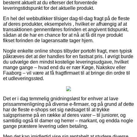
bestemt aktuelt at du efterser det forventede
leveringstidspunkt for det aktuelle produkt.
En hel del webbutikker tilsiger dag-til-dag fragt på de fleste
af deres produkter, eksempelvis , hvilket er afhængig af at
transaktionen gennemføres forinden et angivent tidspunkt,
sådan at de har en chance for at nå at få dit nye produkt
fikset forinden de lageransatte tager hjem.
Nogle enkelte online shops tilbyder portofri fragt, men typisk
påkræves det at der handles for en fastsat pris. I øvrigt burde
du udvælge den mindst kostelige leveringsudgave, hvilket
mange gange – hvad end du er nær Køge, Nakskov eller
Faaborg – vil være at få fragtfirmaet til at bringe din ordre til
et udleveringssted.
Det er i dag temmelig gnidningsløst for enhver at lave
prissammenligning på diverse e-firmaer, og på grund af dette
har de fleste e-shops set sig nødsaget til at trykke
salgspriserne på en række af deres varer – til juniorer, og
samtidig også til damer og herrer – markant, og endda nogle
gange præstere levering uden betaling.
Men det kan imidlertid vise sig rentabelt at studere diverse