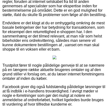
regler, foruden at internet selskabet fra tid til anden
gennemses af specialister som har ekspertise inden for
bestemmelserne på området. Dette er en god mulighed for
støtte, ifald du skulle få problemer som følge af din bestilling.
Endvidere er det klogt at du er omhyggelig omkring de mest
basale betingelser der har betydning for transaktionen, som
for eksempel den returrettighed e-shoppen har. I den
sammenhæng er det tilmed relevant, at man når som helst
bibeholder ens ordrekvittering, således man senere vil
kunne dokumentere bestillingen af , uanset om man skal
shoppe til en voksen eller et barn.
Trustpilot fører til nogle pålidelige genveje til at se nærmere
på en længere række aktuelle brugeres omtaler og af den
grund stiller vi forslag om, at du læser internet forretningens
omtaler af inden du køber.
Facebook giver dig også fuldstændig pålidelige løsninger til
at få indblik i e-handlens troværdighed. I øvrigt møder vi
nogle e-forretninger som gør det muligt at notere en
anmeldelse af ordreforløbet, hvilket ligeledes burde bruges
til vurdering af hvor tilfredse kunderne er.