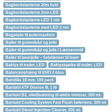
Bagbordslanterne 20m hvid
Bagbordslanterne 2nm LED
Bagbordslanterne LED 1 nm
Bagbordslanterne med LED 2 nm
Bagplade til polermaskine
Bailer til gummibåd og jolle
Bailer til gummibåd og jolle / Lænseventil
Bailer til laserjolle – Selvlænser til laser
Baklys til trailer, LED
Baklysbjælke til trailer, LED
Balanceophæng til ENO 2-blus
Bandlås 19 mm, 100 pack
Bardahl ATF Dexron III, 1 ltr
Bardahl B2, olietilsætning til ældre motorer, 300 ml.
Bardahl Cooling System Fast Flush kølerrens, 300 ml
Bardahl Diesel Injection Cleaner, 300 ml