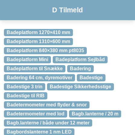
D Tilmeld
Badeplatform 1270×410 mm
Badeplatform 1310×600 mm
Badeplatform 840×380 mm pt8035
Badeplatform Mini
Badeplatform Sejlbåd
Badeplatform til Snække
Badering
Badering 64 cm, dyremotiver
Badestige
Badestige 3 trin
Badestige Sikkerhedsstige
Badestige til RIB
Badetermometer med flyder & snor
Badetermometer med lod
Bagb.lanterne / 20 m
Bagb.lanterne / både under 12 meter
Bagbordslanterne 1 nm LED