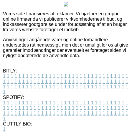
Vores side finansieres af reklamer. Vi hjælper en gruppe
online firmaer da vi publicerer virksomhedernes tilbud, og
indkasserer godtgørelse under forudsætning af at en bruger
fra vores website foretager et indkøb.
Anvisninger angående varer og online forhandlere
understøttes rutinemæssigt, men det er umuligt for os at give
garantier imod ændringer der eventuelt er foretaget siden vi
nyligst opdaterede de anvendte data.
BITLY:
1
1
1
1
1
1
1
1
1
1
1
1
1
1
1
1
1
1
1
1
1
1
1
1
1
1
1
1
1
1
1
1
1
1
1
1
1
1
1
1
1
1
1
1
1
1
1
1
1
1
1
1
1
1
1
1
1
1
1
1
1
1
1
1
1
1
1
1
1
1
1
1
1
1
1
1
1
1
1
1
1
1
1
1
1
1
1
1
1
1
1
1
1
1
1
1
1
1
1
1
SPOTIFY:
1
1
1
1
1
1
1
1
1
1
1
1
1
1
1
1
1
1
1
1
1
1
1
1
1
1
1
1
1
1
1
1
1
1
1
1
1
1
1
1
1
1
1
1
1
1
1
1
1
1
1
1
1
1
1
1
1
1
1
1
1
1
1
1
1
1
1
1
1
1
1
1
1
1
1
1
1
1
1
1
1
1
1
1
1
1
1
1
1
1
1
1
1
1
1
1
1
1
1
1
CUTTLY BIO:
1