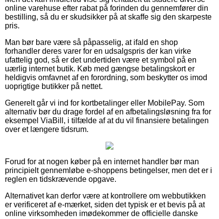
online varehuse efter rabat på forinden du gennemfører din
bestilling, så du er skudsikker på at skaffe sig den skarpeste
pris.
Man bør bare være så påpasselig, at ifald en shop
forhandler deres varer for en udsalgspris der kan virke
ufattelig god, så er det undertiden være et symbol på en
uærlig internet butik. Køb med gængse betalingskort er
heldigvis omfavnet af en forordning, som beskytter os imod
uoprigtige butikker på nettet.
Generelt går vi ind for kortbetalinger eller MobilePay. Som
alternativ bør du drage fordel af en afbetalingsløsning fra for
eksempel ViaBill, i tilfælde af at du vil finansiere betalingen
over et længere tidsrum.
Forud for at nogen køber på en internet handler bør man
principielt gennemløbe e-shoppens betingelser, men det er i
reglen en tidskrævende opgave.
Alternativet kan derfor være at kontrollere om webbutikken
er verificeret af e-mærket, siden det typisk er et bevis på at
online virksomheden imødekommer de officielle danske