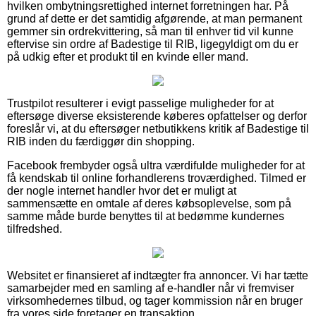
hvilken ombytningsrettighed internet forretningen har. På
grund af dette er det samtidig afgørende, at man permanent
gemmer sin ordrekvittering, så man til enhver tid vil kunne
eftervise sin ordre af Badestige til RIB, ligegyldigt om du er
på udkig efter et produkt til en kvinde eller mand.
Trustpilot resulterer i evigt passelige muligheder for at
eftersøge diverse eksisterende køberes opfattelser og derfor
foreslår vi, at du eftersøger netbutikkens kritik af Badestige til
RIB inden du færdiggør din shopping.
Facebook frembyder også ultra værdifulde muligheder for at
få kendskab til online forhandlerens troværdighed. Tilmed er
der nogle internet handler hvor det er muligt at
sammensætte en omtale af deres købsoplevelse, som på
samme måde burde benyttes til at bedømme kundernes
tilfredshed.
Websitet er finansieret af indtægter fra annoncer. Vi har tætte
samarbejder med en samling af e-handler når vi fremviser
virksomhedernes tilbud, og tager kommission når en bruger
fra vores side foretager en transaktion.