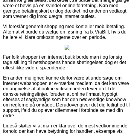
anses for grænseløst beskeden, så burde det mange gange
være et bevis på en svindel online forretning. Køb med
gængse betalingskort er dog dækket ind under en vedtægt,
som værner dig imod uægte internet outlets.
Vi foreslår generelt shopping med kort eller mobilbetaling.
Alternativt burde du vælge en løsning fra fx ViaBill, hvis du
hellere vil klare omkostningerne over en periode.
Før folk shopper i en internet butik burde man i og for sig
tage stilling til netshoppens handelsbetingelser, dog er det
oftest ikke videre spændende.
En anden mulighed kunne derfor være at undersøge om
internet webshoppen er e-mærket medlem, da det kan være
en angivelse af at online virksomheden lever op til de
danske retningslinjer, foruden at online firmaet hyppigt
efterses af sagkyndige som har den nødvendige knowhow
om reglerne på området. Derudover giver det dig lejlighed til
support, ifald du oplever dilemmaer i forbindelse med din
ordre.
Ligeså støtter vi at man er klar over de mest vedkommende
forhold der kan have betydning for handlen, eksempelvis