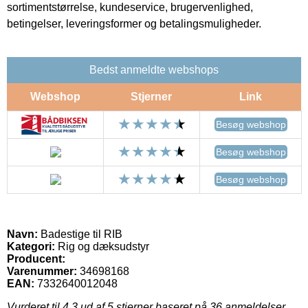
sortimentstørrelse, kundeservice, brugervenlighed,
betingelser, leveringsformer og betalingsmuligheder.
Bedst anmeldte webshops
Webshop
Stjerner
Link
Besøg webshop
Besøg webshop
Besøg webshop
Navn:
Badestige til RIB
Kategori:
Rig og dæksudstyr
Producent:
Varenummer:
34698168
EAN:
7332640012048
Vurderet til
4.3
ud af 5 stjerner baseret på
36
anmeldelser