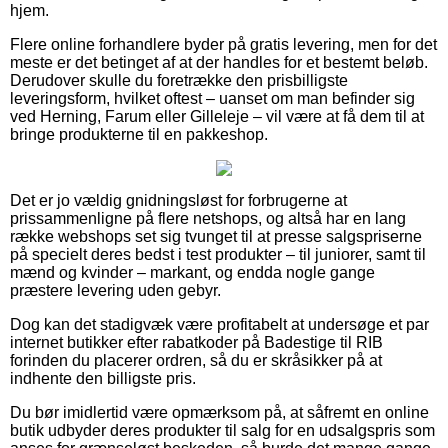
hjem.
Flere online forhandlere byder på gratis levering, men for det
meste er det betinget af at der handles for et bestemt beløb.
Derudover skulle du foretrække den prisbilligste
leveringsform, hvilket oftest – uanset om man befinder sig
ved Herning, Farum eller Gilleleje – vil være at få dem til at
bringe produkterne til en pakkeshop.
Det er jo vældig gnidningsløst for forbrugerne at
prissammenligne på flere netshops, og altså har en lang
række webshops set sig tvunget til at presse salgspriserne
på specielt deres bedst i test produkter – til juniorer, samt til
mænd og kvinder – markant, og endda nogle gange
præstere levering uden gebyr.
Dog kan det stadigvæk være profitabelt at undersøge et par
internet butikker efter rabatkoder på Badestige til RIB
forinden du placerer ordren, så du er skråsikker på at
indhente den billigste pris.
Du bør imidlertid være opmærksom på, at såfremt en online
butik udbyder deres produkter til salg for en udsalgspris som