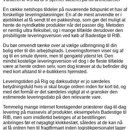
En række netshops tildeler på nuværende tidspunkt et hav af
forskellige leveringsløsninger. En af de mest anvendte er i
øjeblikket at få sendt til en pakkeshop, som gør det muligt at
hente de nyindkøbte produkter når det passer dig. Metoden
er nemlig ultra fleksibel, og i mange tilfælde derudover den
prisbilligste leveringsversion ved køb af Badestige til RIB.
Du bør omvendt tænke over at vælge udbringning til din
bolig eller til din arbejdsplads. Leveringsformen viser sig af
og til en smule dyrere, men til gengæld yderst let. Den
mindst kostelige leveringsversion vil dog i de fleste tilfælde
være at hente ordren selv, som dog kræver at du befinder dig
med kort afstand til e-butikkens hjemsted.
Leveringstiden på Rig og dæksudstyr er jo særdeles
betydningsfuld hvis vi skal bruge ordren inden for kort tid, og
med det formål er det særdeles vigtigt at vi gransker den
estimerede leveringsdato på den relevante vare.
Temmelig mange internet foretagender præsterer dag-til-dag
levering på massevis af produkter, eksempelvis Badestige til
RIB, men som imidlertid betinges af at bestillingen
anbringes før et nøjagtigt klokkeslæt, således at de kan nå
at få ordren hen til fragtfirmaet inden logistikpersonalet tager