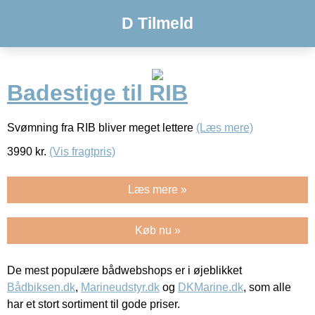
D Tilmeld
Badestige til RIB
Svømning fra RIB bliver meget lettere
(Læs mere)
3990
kr.
(Vis fragtpris)
Læs mere »
Køb nu »
De mest populære bådwebshops er i øjeblikket
Bådbiksen.dk
,
Marineudstyr.dk
og
DKMarine.dk
, som alle
har et stort sortiment til gode priser.