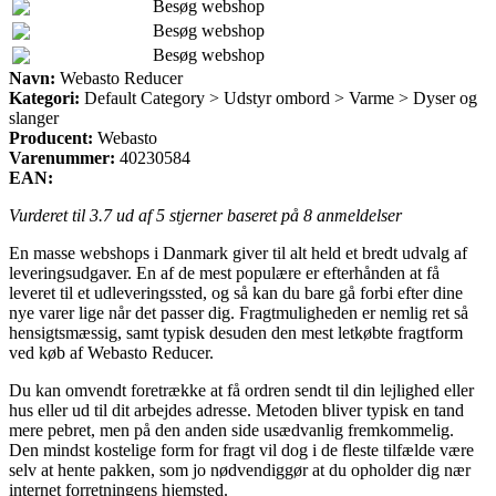
Besøg webshop
Besøg webshop
Besøg webshop
Navn:
Webasto Reducer
Kategori:
Default Category > Udstyr ombord > Varme > Dyser og
slanger
Producent:
Webasto
Varenummer:
40230584
EAN:
Vurderet til
3.7
ud af 5 stjerner baseret på
8
anmeldelser
En masse webshops i Danmark giver til alt held et bredt udvalg af
leveringsudgaver. En af de mest populære er efterhånden at få
leveret til et udleveringssted, og så kan du bare gå forbi efter dine
nye varer lige når det passer dig. Fragtmuligheden er nemlig ret så
hensigtsmæssig, samt typisk desuden den mest letkøbte fragtform
ved køb af Webasto Reducer.
Du kan omvendt foretrække at få ordren sendt til din lejlighed eller
hus eller ud til dit arbejdes adresse. Metoden bliver typisk en tand
mere pebret, men på den anden side usædvanlig fremkommelig.
Den mindst kostelige form for fragt vil dog i de fleste tilfælde være
selv at hente pakken, som jo nødvendiggør at du opholder dig nær
internet forretningens hjemsted.