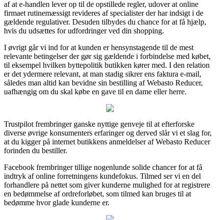
af at e-handlen lever op til de opstillede regler, udover at online
firmaet rutinemæssigt revideres af specialister der har indsigt i de
gældende regulativer. Desuden tilbydes du chance for at få hjælp,
hvis du udsættes for udfordringer ved din shopping.
I øvrigt går vi ind for at kunden er hensynstagende til de mest
relevante betingelser der gør sig gældende i forbindelse med købet,
til eksempel hvilken byttepolitik butikken kører med. I den relation
er det ydermere relevant, at man stadig sikrer ens faktura e-mail,
således man altid kan bevidne sin bestilling af Webasto Reducer,
uafhængig om du skal købe en gave til en dame eller herre.
Trustpilot frembringer ganske nyttige genveje til at efterforske
diverse øvrige konsumenters erfaringer og derved slår vi et slag for,
at du kigger på internet butikkens anmeldelser af Webasto Reducer
forinden du bestiller.
Facebook frembringer tillige nogenlunde solide chancer for at få
indtryk af online forretningens kundefokus. Tilmed ser vi en del
forhandlere på nettet som giver kunderne mulighed for at registrere
en bedømmelse af ordreforløbet, som tilmed kan bruges til at
bedømme hvor glade kunderne er.