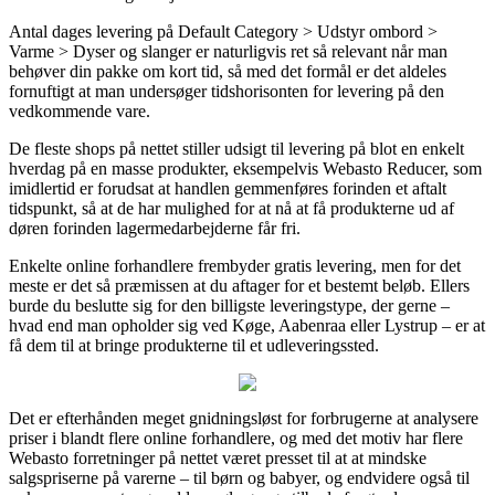
Antal dages levering på Default Category > Udstyr ombord >
Varme > Dyser og slanger er naturligvis ret så relevant når man
behøver din pakke om kort tid, så med det formål er det aldeles
fornuftigt at man undersøger tidshorisonten for levering på den
vedkommende vare.
De fleste shops på nettet stiller udsigt til levering på blot en enkelt
hverdag på en masse produkter, eksempelvis Webasto Reducer, som
imidlertid er forudsat at handlen gemmenføres forinden et aftalt
tidspunkt, så at de har mulighed for at nå at få produkterne ud af
døren forinden lagermedarbejderne får fri.
Enkelte online forhandlere frembyder gratis levering, men for det
meste er det så præmissen at du aftager for et bestemt beløb. Ellers
burde du beslutte sig for den billigste leveringstype, der gerne –
hvad end man opholder sig ved Køge, Aabenraa eller Lystrup – er at
få dem til at bringe produkterne til et udleveringssted.
Det er efterhånden meget gnidningsløst for forbrugerne at analysere
priser i blandt flere online forhandlere, og med det motiv har flere
Webasto forretninger på nettet været presset til at at mindske
salgspriserne på varerne – til børn og babyer, og endvidere også til