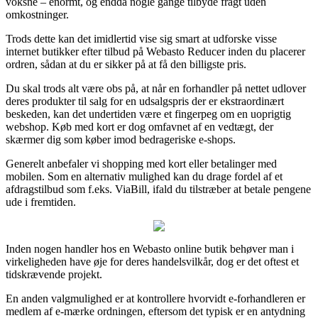
voksne – enormt, og endda nogle gange tilbyde fragt uden
omkostninger.
Trods dette kan det imidlertid vise sig smart at udforske visse
internet butikker efter tilbud på Webasto Reducer inden du placerer
ordren, sådan at du er sikker på at få den billigste pris.
Du skal trods alt være obs på, at når en forhandler på nettet udlover
deres produkter til salg for en udsalgspris der er ekstraordinært
beskeden, kan det undertiden være et fingerpeg om en uoprigtig
webshop. Køb med kort er dog omfavnet af en vedtægt, der
skærmer dig som køber imod bedrageriske e-shops.
Generelt anbefaler vi shopping med kort eller betalinger med
mobilen. Som en alternativ mulighed kan du drage fordel af et
afdragstilbud som f.eks. ViaBill, ifald du tilstræber at betale pengene
ude i fremtiden.
Inden nogen handler hos en Webasto online butik behøver man i
virkeligheden have øje for deres handelsvilkår, dog er det oftest et
tidskrævende projekt.
En anden valgmulighed er at kontrollere hvorvidt e-forhandleren er
medlem af e-mærke ordningen, eftersom det typisk er en antydning