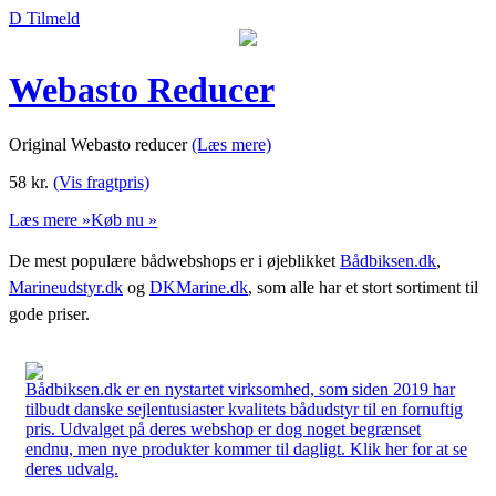
D Tilmeld
Webasto Reducer
Original Webasto reducer
(Læs mere)
58
kr.
(Vis fragtpris)
Læs mere »
Køb nu »
De mest populære bådwebshops er i øjeblikket
Bådbiksen.dk
,
Marineudstyr.dk
og
DKMarine.dk
, som alle har et stort sortiment til
gode priser.
Bådbiksen.dk er en nystartet virksomhed, som siden 2019 har
tilbudt danske sejlentusiaster kvalitets bådudstyr til en fornuftig
pris. Udvalget på deres webshop er dog noget begrænset
endnu, men nye produkter kommer til dagligt. Klik her for at se
deres udvalg.