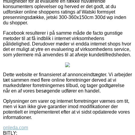
muligheder for at evaluere en række nuværende
konsumenters oplevelser og herved er det godt, at du
udforsker online shoppens ratings af Watski formsyet
presenningsdække, jetski 300-360x150cm 300d wp inden
du shopper.
Facebook resulterer i på samme måde de facto gunstige
metoder til at få indblik i internet virksomhedens
pålidelighed. Derudover møder vi endda internet shops hvor
det er muligt at ytre en evaluering af virksomhedens service,
som ydermere må anvendes til at afveje kundetilfredsheden.
Dette website er finansieret af annonceindtægter. Vi arbejder
tæt sammen med flere online forretninger derved at vi
markedsfører forretningernes tilbud, og tager godtgørelse
når en af vores besøgende udfører en handel.
Oplysninger om varer og internet forretninger værnes om tit,
men vi kan ikke give garantier imod modifikationer der
potentielt er implementeret efter at vi sidst opdaterede vores
informationer.
onleda.com
BITLY: