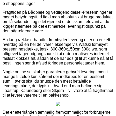
e-shoppens lager.
Fragttiden på Bådpleje og vedligeholdelse>Presenninger er
meget betydningsfuld ifald man absolut skal bruge produktet
om få sekunder, og i det øjemed er det skam relevant at du
kigger nærmere på det estimerede leveringstidspunkt på
den pågældende vare.
En lang række e-handler frembyder levering efter en enkelt
hverdag på en hel del varer, eksempelvis Watski formsyet
presenningsdække, jetski 300-360x150cm 300d wp, som
alligevel tager udgangspunkt i at orden realiseres inden et
fastsat klokkeslæt, sådan at de har udsigt til at kunne nå at få
bestillingen sendt afsted forinden personalet tager hjem.
Nogle online selskaber garanterer gebyrfri levering, men i
mange tilfælde kun såfremt der indkøbes for en bestemt
sum. I øvrigt skal du snuppe den mest betalelige
leveringsmåde, der typisk – hvad end man befinder sig i
Taastrup, Kalundborg eller Skjern – vil være at få fragtfirmaet
til at levere varerne til en pakkeshop.
Det er efterhånden temmelig fremkommeligt for forbrugerne