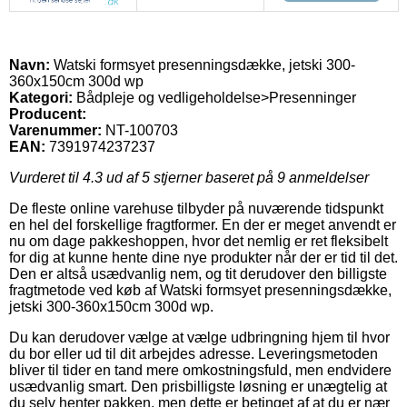
Navn:
Watski formsyet presenningsdække, jetski 300-
360x150cm 300d wp
Kategori:
Bådpleje og vedligeholdelse>Presenninger
Producent:
Varenummer:
NT-100703
EAN:
7391974237237
Vurderet til
4.3
ud af 5 stjerner baseret på
9
anmeldelser
De fleste online varehuse tilbyder på nuværende tidspunkt
en hel del forskellige fragtformer. En der er meget anvendt er
nu om dage pakkeshoppen, hvor det nemlig er ret fleksibelt
for dig at kunne hente dine nye produkter når der er tid til det.
Den er altså usædvanlig nem, og tit derudover den billigste
fragtmetode ved køb af Watski formsyet presenningsdække,
jetski 300-360x150cm 300d wp.
Du kan derudover vælge at vælge udbringning hjem til hvor
du bor eller ud til dit arbejdes adresse. Leveringsmetoden
bliver til tider en tand mere omkostningsfuld, men endvidere
usædvanlig smart. Den prisbilligste løsning er unægtelig at
du selv henter pakken, men dette er betinget af at du er nær