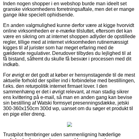
Inden nogen shopper i en webshop burde man ideelt set
granske virksomhedens forretningsaftale, men det er mange
gange ikke specielt ophidsende.
En anden valgmulighed kunne derfor være at kigge hvorvidt
online virksomheden er e-mærke tilsluttet, eftersom det kan
være en sikring om at internet shoppen adlyder de opstillede
regler, tillige med at internet virksomheden rutinemæssigt
kigges til af jurister som har meget erfaring med de
gældende regulativer. Derudover tilbydes du lejlighed til at
få bistand, såfremt du skulle få besvær i processen med dit
indkøb.
For øvrigt er det godt at køber er hensynstagende til de mest
aktuelle forhold der spiller ind i forbindelse med bestillingen,
f.eks. den returpolitik internet firmaet lover. I den
sammenhæng er det i øvrigt relevant, at man stadig sikrer
ens kvittering på e-mail, så man en anden gang kan bevise
sin bestilling af Watski formsyet presenningsdække, jetski
300-360x150cm 300d wp, uanset om du søger et produkt til
en pige eller dreng.
Trustpilot frembringer uden sammenligning hæderlige