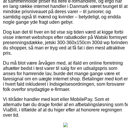
at sammenholde priser fra flere e-forhandlere, og ergo har
en lang række internet handler i Danmark været tvunget til at
mindske prisniveauet på deres varer – til juniorer, og
samtidig også til mænd og kvinder – betydeligt, og endda
nogle gange yde fragt uden gebyr.
Dog kan det til hver en tid vise sig tiden værd at kigge forbi
visse internet webshops efter rabatkoder på Watski formsyet
presenningsdække, jetski 300-360x150cm 300d wp forinden
du shopper, så man er tryg ved at få fat i den mest attraktive
pris.
Du må blot være årvågen med, at ifald en online forretning
afsætter bedst i test varer til salg for en udsalgspris som
anses for hamrende lav, burde det mange gange være et
faresignal om en uægte internet shop. Betalinger med kort er
i hvert fald inkluderet i Indsigelsesordningen, som forsvarer
folk overfor snydagtige e-firmaer.
Vi tilråder handler med kort eller MobilePay. Som et
alternativ bør du drage fordel af en afbetalingsløsning som fx
ViaBill, i tilfælde af at du higer efter at honorere regningen
over tid.