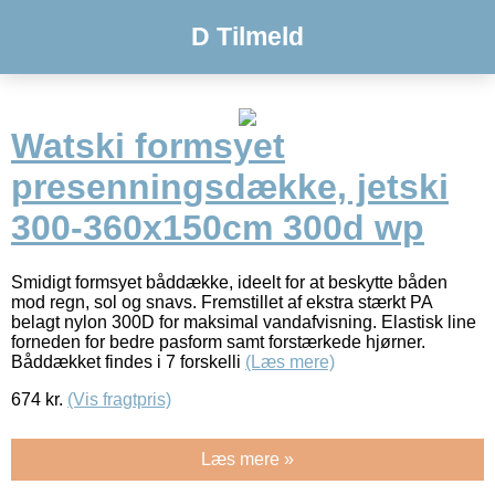
D Tilmeld
Watski formsyet
presenningsdække, jetski
300-360x150cm 300d wp
Smidigt formsyet båddække, ideelt for at beskytte båden
mod regn, sol og snavs. Fremstillet af ekstra stærkt PA
belagt nylon 300D for maksimal vandafvisning. Elastisk line
forneden for bedre pasform samt forstærkede hjørner.
Båddækket findes i 7 forskelli
(Læs mere)
674
kr.
(Vis fragtpris)
Læs mere »