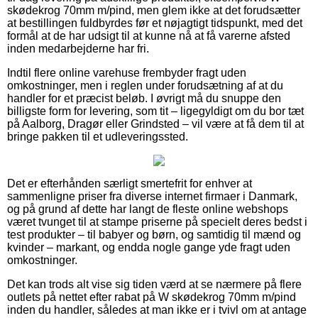
skødekrog 70mm m/pind, men glem ikke at det forudsætter
at bestillingen fuldbyrdes før et nøjagtigt tidspunkt, med det
formål at de har udsigt til at kunne nå at få varerne afsted
inden medarbejderne har fri.
Indtil flere online varehuse frembyder fragt uden
omkostninger, men i reglen under forudsætning af at du
handler for et præcist beløb. I øvrigt må du snuppe den
billigste form for levering, som tit – ligegyldigt om du bor tæt
på Aalborg, Dragør eller Grindsted – vil være at få dem til at
bringe pakken til et udleveringssted.
Det er efterhånden særligt smertefrit for enhver at
sammenligne priser fra diverse internet firmaer i Danmark,
og på grund af dette har langt de fleste online webshops
været tvunget til at stampe priserne på specielt deres bedst i
test produkter – til babyer og børn, og samtidig til mænd og
kvinder – markant, og endda nogle gange yde fragt uden
omkostninger.
Det kan trods alt vise sig tiden værd at se nærmere på flere
outlets på nettet efter rabat på W skødekrog 70mm m/pind
inden du handler, således at man ikke er i tvivl om at antage