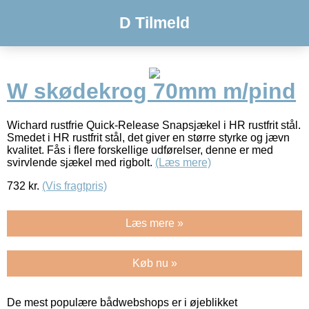
D Tilmeld
W skødekrog 70mm m/pind
Wichard rustfrie Quick-Release Snapsjækel i HR rustfrit stål.
Smedet i HR rustfrit stål, det giver en større styrke og jævn
kvalitet. Fås i flere forskellige udførelser, denne er med
svirvlende sjækel med rigbolt.
(Læs mere)
732
kr.
(Vis fragtpris)
Læs mere »
Køb nu »
De mest populære bådwebshops er i øjeblikket