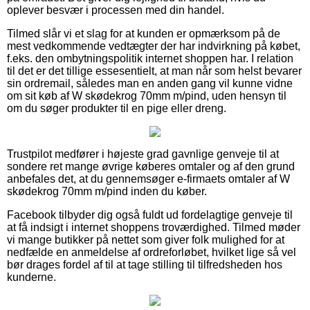
oplever besvær i processen med din handel.
Tilmed slår vi et slag for at kunden er opmærksom på de
mest vedkommende vedtægter der har indvirkning på købet,
f.eks. den ombytningspolitik internet shoppen har. I relation
til det er det tillige essesentielt, at man når som helst bevarer
sin ordremail, således man en anden gang vil kunne vidne
om sit køb af W skødekrog 70mm m/pind, uden hensyn til
om du søger produkter til en pige eller dreng.
Trustpilot medfører i højeste grad gavnlige genveje til at
sondere ret mange øvrige køberes omtaler og af den grund
anbefales det, at du gennemsøger e-firmaets omtaler af W
skødekrog 70mm m/pind inden du køber.
Facebook tilbyder dig også fuldt ud fordelagtige genveje til
at få indsigt i internet shoppens troværdighed. Tilmed møder
vi mange butikker på nettet som giver folk mulighed for at
nedfælde en anmeldelse af ordreforløbet, hvilket lige så vel
bør drages fordel af til at tage stilling til tilfredsheden hos
kunderne.