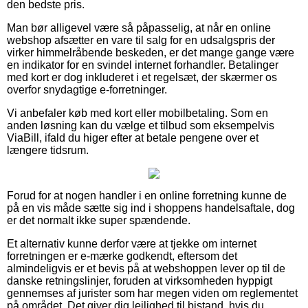
den bedste pris.
Man bør alligevel være så påpasselig, at når en online
webshop afsætter en vare til salg for en udsalgspris der
virker himmelråbende beskeden, er det mange gange være
en indikator for en svindel internet forhandler. Betalinger
med kort er dog inkluderet i et regelsæt, der skærmer os
overfor snydagtige e-forretninger.
Vi anbefaler køb med kort eller mobilbetaling. Som en
anden løsning kan du vælge et tilbud som eksempelvis
ViaBill, ifald du higer efter at betale pengene over et
længere tidsrum.
Forud for at nogen handler i en online forretning kunne de
på en vis måde sætte sig ind i shoppens handelsaftale, dog
er det normalt ikke super spændende.
Et alternativ kunne derfor være at tjekke om internet
forretningen er e-mærke godkendt, eftersom det
almindeligvis er et bevis på at webshoppen lever op til de
danske retningslinjer, foruden at virksomheden hyppigt
gennemses af jurister som har megen viden om reglementet
på området. Det giver dig lejlighed til bistand, hvis du