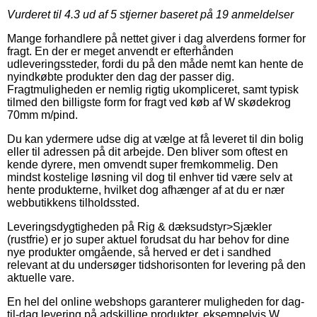
Vurderet til
4.3
ud af 5 stjerner baseret på
19
anmeldelser
Mange forhandlere på nettet giver i dag alverdens former for
fragt. En der er meget anvendt er efterhånden
udleveringssteder, fordi du på den måde nemt kan hente de
nyindkøbte produkter den dag der passer dig.
Fragtmuligheden er nemlig rigtig ukompliceret, samt typisk
tilmed den billigste form for fragt ved køb af W skødekrog
70mm m/pind.
Du kan ydermere udse dig at vælge at få leveret til din bolig
eller til adressen på dit arbejde. Den bliver som oftest en
kende dyrere, men omvendt super fremkommelig. Den
mindst kostelige løsning vil dog til enhver tid være selv at
hente produkterne, hvilket dog afhænger af at du er nær
webbutikkens tilholdssted.
Leveringsdygtigheden på Rig & dæksudstyr>Sjækler
(rustfrie) er jo super aktuel forudsat du har behov for dine
nye produkter omgående, så herved er det i sandhed
relevant at du undersøger tidshorisonten for levering på den
aktuelle vare.
En hel del online webshops garanterer muligheden for dag-
til-dag levering på adskillige produkter, eksempelvis W