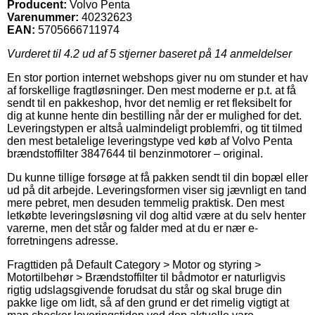
Producent:
Volvo Penta
Varenummer:
40232623
EAN:
5705666711974
Vurderet til
4.2
ud af 5 stjerner baseret på
14
anmeldelser
En stor portion internet webshops giver nu om stunder et hav
af forskellige fragtløsninger. Den mest moderne er p.t. at få
sendt til en pakkeshop, hvor det nemlig er ret fleksibelt for
dig at kunne hente din bestilling når der er mulighed for det.
Leveringstypen er altså ualmindeligt problemfri, og tit tilmed
den mest betalelige leveringstype ved køb af Volvo Penta
brændstoffilter 3847644 til benzinmotorer – original.
Du kunne tillige forsøge at få pakken sendt til din bopæl eller
ud på dit arbejde. Leveringsformen viser sig jævnligt en tand
mere pebret, men desuden temmelig praktisk. Den mest
letkøbte leveringsløsning vil dog altid være at du selv henter
varerne, men det står og falder med at du er nær e-
forretningens adresse.
Fragttiden på Default Category > Motor og styring >
Motortilbehør > Brændstoffilter til bådmotor er naturligvis
rigtig udslagsgivende forudsat du står og skal bruge din
pakke lige om lidt, så af den grund er det rimelig vigtigt at