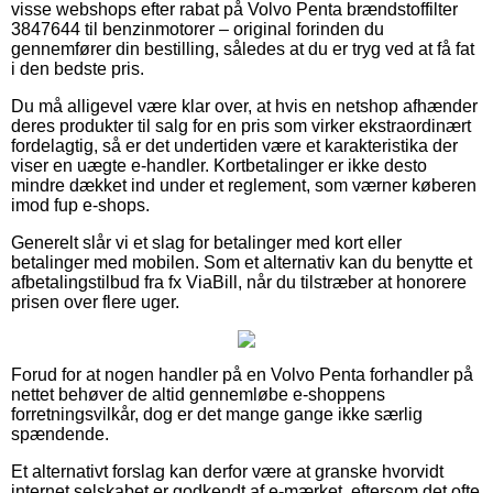
visse webshops efter rabat på Volvo Penta brændstoffilter
3847644 til benzinmotorer – original forinden du
gennemfører din bestilling, således at du er tryg ved at få fat
i den bedste pris.
Du må alligevel være klar over, at hvis en netshop afhænder
deres produkter til salg for en pris som virker ekstraordinært
fordelagtig, så er det undertiden være et karakteristika der
viser en uægte e-handler. Kortbetalinger er ikke desto
mindre dækket ind under et reglement, som værner køberen
imod fup e-shops.
Generelt slår vi et slag for betalinger med kort eller
betalinger med mobilen. Som et alternativ kan du benytte et
afbetalingstilbud fra fx ViaBill, når du tilstræber at honorere
prisen over flere uger.
Forud for at nogen handler på en Volvo Penta forhandler på
nettet behøver de altid gennemløbe e-shoppens
forretningsvilkår, dog er det mange gange ikke særlig
spændende.
Et alternativt forslag kan derfor være at granske hvorvidt
internet selskabet er godkendt af e-mærket, eftersom det ofte