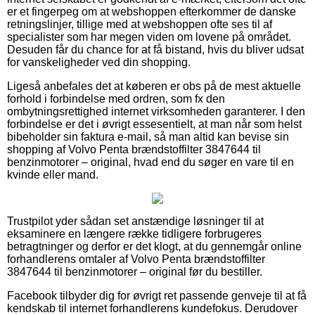
er et fingerpeg om at webshoppen efterkommer de danske
retningslinjer, tillige med at webshoppen ofte ses til af
specialister som har megen viden om lovene på området.
Desuden får du chance for at få bistand, hvis du bliver udsat
for vanskeligheder ved din shopping.
Ligeså anbefales det at køberen er obs på de mest aktuelle
forhold i forbindelse med ordren, som fx den
ombytningsrettighed internet virksomheden garanterer. I den
forbindelse er det i øvrigt essesentielt, at man når som helst
bibeholder sin faktura e-mail, så man altid kan bevise sin
shopping af Volvo Penta brændstoffilter 3847644 til
benzinmotorer – original, hvad end du søger en vare til en
kvinde eller mand.
Trustpilot yder sådan set anstændige løsninger til at
eksaminere en længere række tidligere forbrugeres
betragtninger og derfor er det klogt, at du gennemgår online
forhandlerens omtaler af Volvo Penta brændstoffilter
3847644 til benzinmotorer – original før du bestiller.
Facebook tilbyder dig for øvrigt ret passende genveje til at få
kendskab til internet forhandlerens kundefokus. Derudover