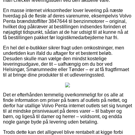
man checker leveringstiden ved den aktuelle vare.
En masse internet virksomheder lover levering på næste
hverdag på de fleste af deres varenumre, eksempelvis Volvo
Penta brændstoffilter 3847644 til benzinmotorer – original,
hvilket dog påkræver at bestillingen indsendes forinden et
nøjagtigt tidspunkt, sådan at de har udsigt til at kunne nå at
få bestillingen pakket før logistikmedarbejderne har fri.
En hel del e-butikker sikrer fragt uden omkostninger, men
undertiden kun ifald du aftager for et bestemt beløb.
Desuden skulle man vælge den mindst kostelige
leveringsudgave, der tit – uafhængig om du bor ved
Helsingør, Smørumnedre eller Tønder – er at få fragtfirmaet
til at bringe dine produkter til et udleveringssted.
Det er efterhånden temmelig overkommeligt for os alle at
finde information om priser på tværs af outlets på nettet, og
derfor har utallige Volvo Penta internet outlets set sig tvunget
til at mindske prisniveauet på deres varer – til babyer og
børn, og ligeså til damer og herrer – voldsomt, og endda
nogle gange byde på levering uden betaling.
Trods dette kan det alligevel blive rentabelt at kigge forbi