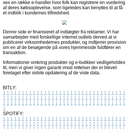
ses en række e-handler hvor folk kan registrere en vurdering
af deres købsoplevelse, som ligeledes kan benyttes til at få
et indblik i kundernes tilfredshed.
Denne side er finansieret af indtægter fra reklamer. Vi har
samarbejder med forskellige internet outlets derved at vi
publicerer virksomhedernes produkter, og indtjener provision
om en af de besøgende på vores hjemmeside fuldfører en
transaktion.
Informationer omkring produkter og e-butikker vedligeholdes
tit, men vi giver ingen garanti imod rettelser der er blevet
foretaget efter sidste opdatering af de viste data.
BITLY:
1
1
1
1
1
1
1
1
1
1
1
1
1
1
1
1
1
1
1
1
1
1
1
1
1
1
1
1
1
1
1
1
1
1
1
1
1
1
1
1
1
1
1
1
1
1
1
1
1
1
1
1
1
1
1
1
1
1
1
1
1
1
1
1
1
1
1
1
1
1
1
1
1
1
1
1
1
1
1
1
1
1
1
1
1
1
1
1
1
1
1
1
1
1
1
1
1
1
1
1
SPOTIFY:
1
1
1
1
1
1
1
1
1
1
1
1
1
1
1
1
1
1
1
1
1
1
1
1
1
1
1
1
1
1
1
1
1
1
1
1
1
1
1
1
1
1
1
1
1
1
1
1
1
1
1
1
1
1
1
1
1
1
1
1
1
1
1
1
1
1