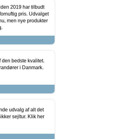
den 2019 har tilbudt
fornuftig pris. Udvalget
u, men nye produkter
g.
den bedste kvalitet.
erandører i Danmark.
de udvalg af alt det
kker sejltur. Klik her