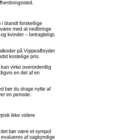
afhentningssted.
i blandt forskellige
de være med at nedbringe
og kvinder – betragteligt,
abatkoder på Vippeafbryder
dst kostelige pris.
 kan virke overordentlig
digvis en del af en
ed bør du drage nytte af
ver en periode.
ypisk ikke videre
 det bør være et sympol
de evalueres af sagkyndige