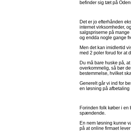
befinder sig tæt på Odense
Det er jo efterhånden eks
internet virksomheder, og
salgspriserne på mange af
og endda nogle gange fre
Men det kan imidlertid vi
med 2 poler forud for at 
Du må bare huske på, at h
overkommelig, så bør det 
bestemmelse, hvilket skæ
Generelt går vi ind for b
en løsning på afbetaling s
Forinden folk køber i en b
spændende.
En nem løsning kunne vær
på at online firmaet leve