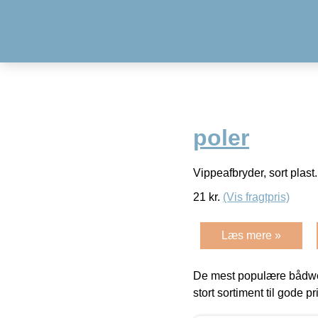
poler
Vippeafbryder, sort plast.
21
kr.
(Vis fragtpris)
Læs mere »
De mest populære bådwe
stort sortiment til gode pr