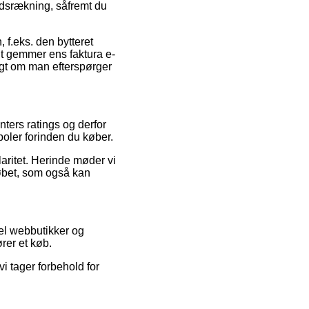
ndsrækning, såfremt du
, f.eks. den bytteret
nt gemmer ens faktura e-
igt om man efterspørger
nters ratings og derfor
poler forinden du køber.
laritet. Herinde møder vi
løbet, som også kan
el webbutikker og
rer et køb.
i tager forbehold for