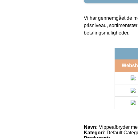
Vi har gennemgået de mes
prisniveau, sortimentstø
betalingsmuligheder.
Websh
Navn:
Vippeafbryder med
Kategori:
Default Catego