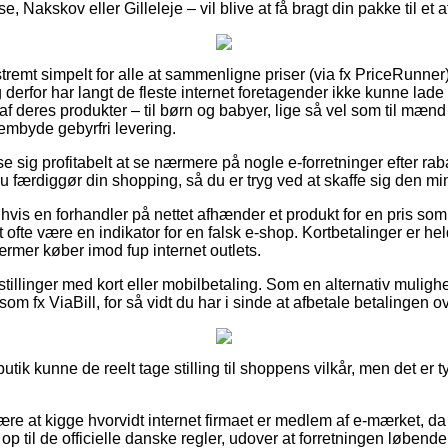
, Nakskov eller Gilleleje – vil blive at få bragt din pakke til et 
tremt simpelt for alle at sammenligne priser (via fx PriceRunner) 
 derfor har langt de fleste internet foretagender ikke kunne la
 deres produkter – til børn og babyer, lige så vel som til mænd 
mbyde gebyrfri levering.
se sig profitabelt at se nærmere på nogle e-forretninger efter r
du færdiggør din shopping, så du er tryg ved at skaffe sig den min
vis en forhandler på nettet afhænder et produkt for en pris som
ofte være en indikator for en falsk e-shop. Kortbetalinger er hel
rmer køber imod fup internet outlets.
estillinger med kort eller mobilbetaling. Som en alternativ muligh
om fx ViaBill, for så vidt du har i sinde at afbetale betalingen o
utik kunne de reelt tage stilling til shoppens vilkår, men det er t
e at kigge hvorvidt internet firmaet er medlem af e-mærket, da
r op til de officielle danske regler, udover at forretningen løben