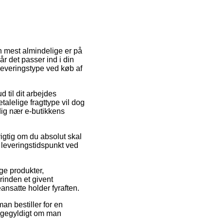
n mest almindelige er på
r det passer ind i din
leveringstype ved køb af
d til dit arbejdes
talelige fragttype vil dog
dig nær e-butikkens
igtig om du absolut skal
 leveringstidspunkt ved
e produkter,
rinden et givent
eansatte holder fyraften.
an bestiller for en
 ligegyldigt om man