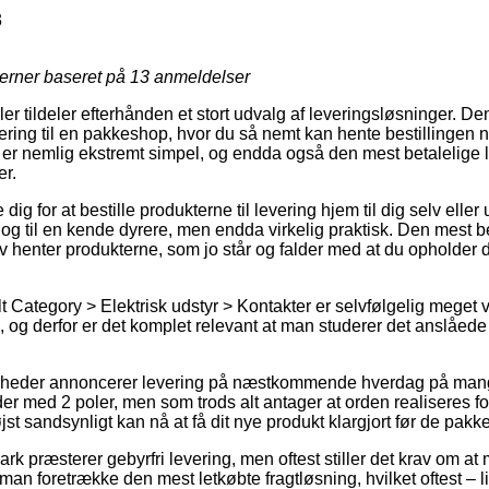
3
jerner baseret på
13
anmeldelser
 tildeler efterhånden et stort udvalg af leveringsløsninger. De
ring til en pakkeshop, hvor du så nemt kan hente bestillingen nå
er nemlig ekstremt simpel, og endda også den mest betalelige 
er.
ig for at bestille produkterne til levering hjem til dig selv eller u
og til en kende dyrere, men endda virkelig praktisk. Den mest be
lv henter produkterne, som jo står og falder med at du opholder 
 Category > Elektrisk udstyr > Kontakter er selvfølgelig meget v
, og derfor er det komplet relevant at man studerer det anslåede
omheder annoncerer levering på næstkommende hverdag på mang
r med 2 poler, men som trods alt antager at orden realiseres fo
jst sandsynligt kan nå at få dit nye produkt klargjort før de pakk
k præsterer gebyrfri levering, men oftest stiller det krav om at m
le man foretrække den mest letkøbte fragtløsning, hvilket oftest –