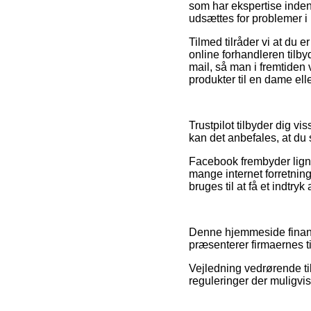
som har ekspertise inden
udsættes for problemer i
Tilmed tilråder vi at du e
online forhandleren tilb
mail, så man i fremtiden
produkter til en dame elle
Trustpilot tilbyder dig v
kan det anbefales, at du
Facebook frembyder lignen
mange internet forretning
bruges til at få et indtryk
Denne hjemmeside finans
præsenterer firmaernes t
Vejledning vedrørende ti
reguleringer der muligvi