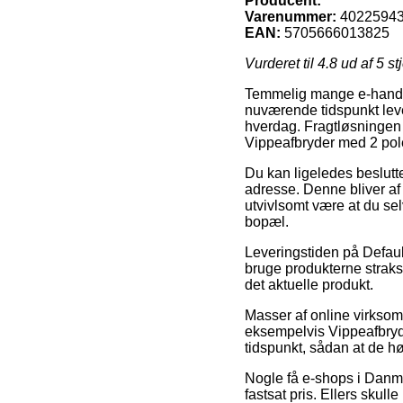
Producent:
Varenummer:
4022594
EAN:
5705666013825
Vurderet til
4.8
ud af 5 st
Temmelig mange e-handler
nuværende tidspunkt leve
hverdag. Fragtløsningen 
Vippeafbryder med 2 pol
Du kan ligeledes beslutte d
adresse. Denne bliver af 
utvivlsomt være at du se
bopæl.
Leveringstiden på Default
bruge produkterne straks
det aktuelle produkt.
Masser af online virks
eksempelvis Vippeafbryde
tidspunkt, sådan at de hø
Nogle få e-shops i Danmar
fastsat pris. Ellers skul