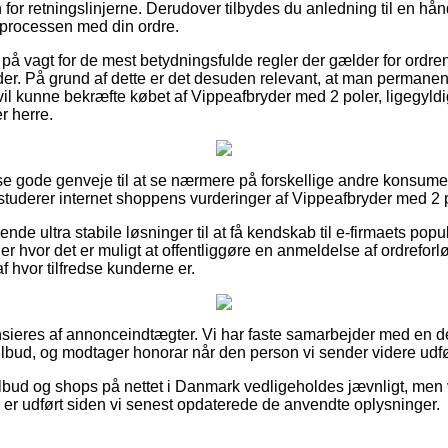
 for retningslinjerne. Derudover tilbydes du anledning til en hå
 processen med din ordre.
r på vagt for de mest betydningsfulde regler der gælder for ordren
yder. På grund af dette er det desuden relevant, at man permane
 vil kunne bekræfte købet af Vippeafbryder med 2 poler, ligegyld
r herre.
isse gode genveje til at se nærmere på forskellige andre konsume
 studerer internet shoppens vurderinger af Vippeafbryder med 2 
de ultra stabile løsninger til at få kendskab til e-firmaets popu
er hvor det er muligt at offentliggøre en anmeldelse af ordrefor
 af hvor tilfredse kunderne er.
ieres af annonceindtægter. Vi har faste samarbejder med en d
ilbud, og modtager honorar når den person vi sender videre udfø
lbud og shops på nettet i Danmark vedligeholdes jævnligt, men v
s er udført siden vi senest opdaterede de anvendte oplysninger.