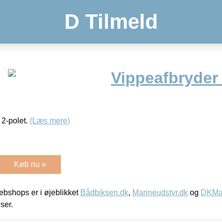
D Tilmeld
Vippeafbryder
 2-polet.
(Læs mere)
Køb nu »
bshops er i øjeblikket
Bådbiksen.dk
,
Marineudstyr.dk
og
DKMar
iser.