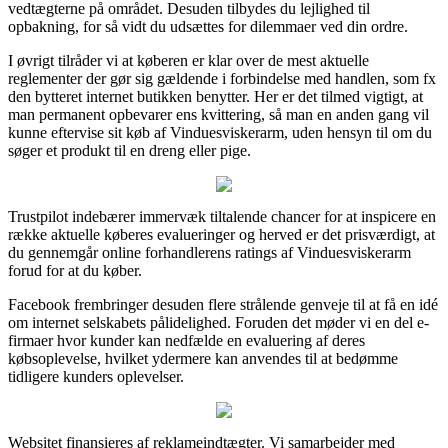
vedtægterne på området. Desuden tilbydes du lejlighed til
opbakning, for så vidt du udsættes for dilemmaer ved din ordre.
I øvrigt tilråder vi at køberen er klar over de mest aktuelle
reglementer der gør sig gældende i forbindelse med handlen, som fx
den bytteret internet butikken benytter. Her er det tilmed vigtigt, at
man permanent opbevarer ens kvittering, så man en anden gang vil
kunne eftervise sit køb af Vinduesviskerarm, uden hensyn til om du
søger et produkt til en dreng eller pige.
Trustpilot indebærer immervæk tiltalende chancer for at inspicere en
række aktuelle køberes evalueringer og herved er det prisværdigt, at
du gennemgår online forhandlerens ratings af Vinduesviskerarm
forud for at du køber.
Facebook frembringer desuden flere strålende genveje til at få en idé
om internet selskabets pålidelighed. Foruden det møder vi en del e-
firmaer hvor kunder kan nedfælde en evaluering af deres
købsoplevelse, hvilket ydermere kan anvendes til at bedømme
tidligere kunders oplevelser.
Websitet finansieres af reklameindtægter. Vi samarbejder med