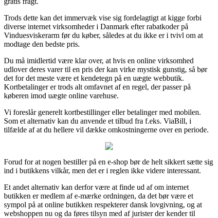
gratis fragt.
Trods dette kan det immervæk vise sig fordelagtigt at kigge forbi
diverse internet virksomheder i Danmark efter rabatkoder på
Vinduesviskerarm før du køber, således at du ikke er i tvivl om at
modtage den bedste pris.
Du må imidlertid være klar over, at hvis en online virksomhed
udlover deres varer til en pris der kan virke mystisk gunstig, så bør
det for det meste være et kendetegn på en uægte webbutik.
Kortbetalinger er trods alt omfavnet af en regel, der passer på
køberen imod uægte online varehuse.
Vi foreslår generelt kortbestillinger eller betalinger med mobilen.
Som et alternativ kan du anvende et tilbud fra f.eks. ViaBill, i
tilfælde af at du hellere vil dække omkostningerne over en periode.
Forud for at nogen bestiller på en e-shop bør de helt sikkert sætte sig
ind i butikkens vilkår, men det er i reglen ikke videre interessant.
Et andet alternativ kan derfor være at finde ud af om internet
butikken er medlem af e-mærke ordningen, da det bør være et
sympol på at online butikken respekterer dansk lovgivning, og at
webshoppen nu og da føres tilsyn med af jurister der kender til