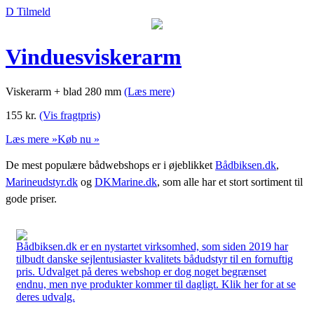
D Tilmeld
Vinduesviskerarm
Viskerarm + blad 280 mm
(Læs mere)
155
kr.
(Vis fragtpris)
Læs mere »
Køb nu »
De mest populære bådwebshops er i øjeblikket
Bådbiksen.dk
,
Marineudstyr.dk
og
DKMarine.dk
, som alle har et stort sortiment til
gode priser.
Bådbiksen.dk er en nystartet virksomhed, som siden 2019 har
tilbudt danske sejlentusiaster kvalitets bådudstyr til en fornuftig
pris. Udvalget på deres webshop er dog noget begrænset
endnu, men nye produkter kommer til dagligt. Klik her for at se
deres udvalg.