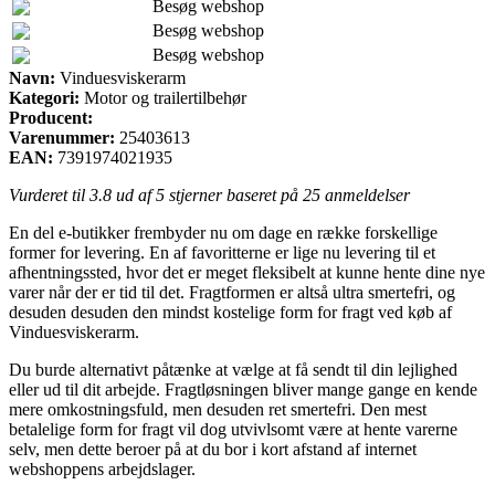
Besøg webshop
Besøg webshop
Besøg webshop
Navn:
Vinduesviskerarm
Kategori:
Motor og trailertilbehør
Producent:
Varenummer:
25403613
EAN:
7391974021935
Vurderet til
3.8
ud af 5 stjerner baseret på
25
anmeldelser
En del e-butikker frembyder nu om dage en række forskellige
former for levering. En af favoritterne er lige nu levering til et
afhentningssted, hvor det er meget fleksibelt at kunne hente dine nye
varer når der er tid til det. Fragtformen er altså ultra smertefri, og
desuden desuden den mindst kostelige form for fragt ved køb af
Vinduesviskerarm.
Du burde alternativt påtænke at vælge at få sendt til din lejlighed
eller ud til dit arbejde. Fragtløsningen bliver mange gange en kende
mere omkostningsfuld, men desuden ret smertefri. Den mest
betalelige form for fragt vil dog utvivlsomt være at hente varerne
selv, men dette beroer på at du bor i kort afstand af internet
webshoppens arbejdslager.