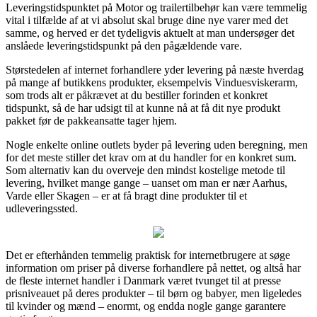
Leveringstidspunktet på Motor og trailertilbehør kan være temmelig
vital i tilfælde af at vi absolut skal bruge dine nye varer med det
samme, og herved er det tydeligvis aktuelt at man undersøger det
anslåede leveringstidspunkt på den pågældende vare.
Størstedelen af internet forhandlere yder levering på næste hverdag
på mange af butikkens produkter, eksempelvis Vinduesviskerarm,
som trods alt er påkrævet at du bestiller forinden et konkret
tidspunkt, så de har udsigt til at kunne nå at få dit nye produkt
pakket før de pakkeansatte tager hjem.
Nogle enkelte online outlets byder på levering uden beregning, men
for det meste stiller det krav om at du handler for en konkret sum.
Som alternativ kan du overveje den mindst kostelige metode til
levering, hvilket mange gange – uanset om man er nær Aarhus,
Varde eller Skagen – er at få bragt dine produkter til et
udleveringssted.
Det er efterhånden temmelig praktisk for internetbrugere at søge
information om priser på diverse forhandlere på nettet, og altså har
de fleste internet handler i Danmark været tvunget til at presse
prisniveauet på deres produkter – til børn og babyer, men ligeledes
til kvinder og mænd – enormt, og endda nogle gange garantere