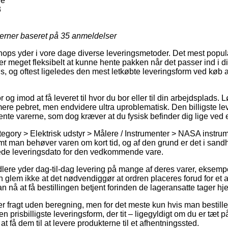
ne
3
jerner baseret på
35
anmeldelser
 shops yder i vore dage diverse leveringsmetoder. Det mest popul
r meget fleksibelt at kunne hente pakken når det passer ind i 
øs, og oftest ligeledes den mest letkøbte leveringsform ved køb 
og imod at få leveret til hvor du bor eller til din arbejdsplads. 
re pebret, men endvidere ultra uproblematisk. Den billigste leve
ente varerne, som dog kræver at du fysisk befinder dig lige ved e
egory > Elektrisk udstyr > Målere / Instrumenter > NASA instrume
mt man behøver varen om kort tid, og af den grund er det i sand
de leveringsdato for den vedkommende vare.
dlere yder dag-til-dag levering på mange af deres varer, eksemp
n glem ikke at det nødvendiggør at ordren placeres forud for et a
an nå at få bestillingen betjent forinden de lageransatte tager hj
ver fragt uden beregning, men for det meste kun hvis man bestiller
risbilligste leveringsform, der tit – ligegyldigt om du er tæt 
at få dem til at levere produkterne til et afhentningssted.