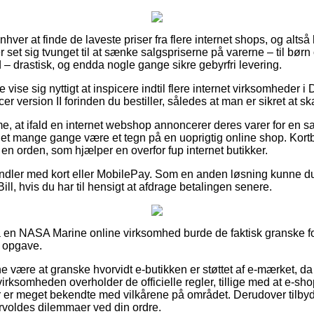
 enhver at finde de laveste priser fra flere internet shops, og al
r set sig tvunget til at sænke salgspriserne på varerne – til børn
 – drastisk, og endda nogle gange sikre gebyrfri levering.
vise sig nyttigt at inspicere indtil flere internet virksomheder i
r version II forinden du bestiller, således at man er sikret at sk
, at ifald en internet webshop annoncerer deres varer for en s
 det mange gange være et tegn på en uoprigtig online shop. Kort
 en orden, som hjælper en overfor fup internet butikker.
handler med kort eller MobilePay. Som en anden løsning kunne 
ill, hvis du har til hensigt at afdrage betalingen senere.
på en NASA Marine online virksomhed burde de faktisk granske f
e opgave.
være at granske hvorvidt e-butikken er støttet af e-mærket, da
virksomheden overholder de officielle regler, tillige med at e-
der er meget bekendte med vilkårene på området. Derudover tilbyd
rvoldes dilemmaer ved din ordre.