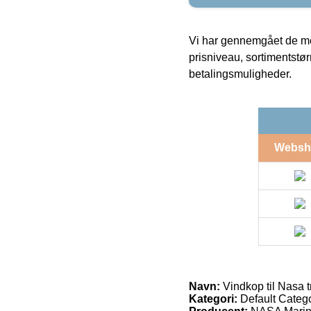
Vi har gennemgået de mes
prisniveau, sortimentstø
betalingsmuligheder.
Websh
Navn:
Vindkop til Nasa t
Kategori:
Default Catego