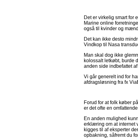
Det er virkelig smart for
Marine online forretninge
også til kvinder og mænd
Det kan ikke desto mindre 
Vindkop til Nasa transduce
Man skal dog ikke glemme
kolossalt letkøbt, burde
anden side indbefattet af
Vi går generelt ind for 
afdragsløsning fra fx ViaB
Forud for at folk køber 
er det ofte en omfattend
En anden mulighed kunne 
erklæring om at internet 
kigges til af eksperter 
opbakning, såfremt du fo