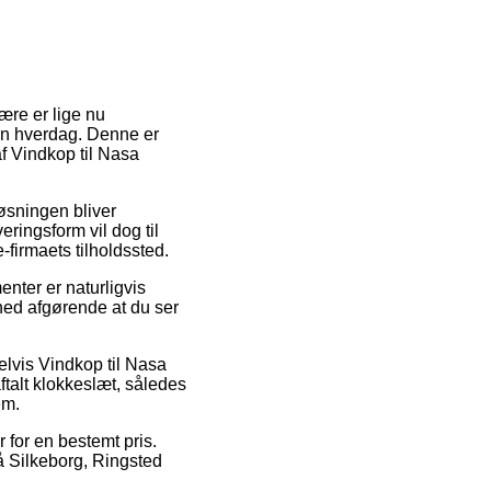
ære er lige nu
din hverdag. Denne er
af Vindkop til Nasa
Løsningen bliver
ringsform vil dog til
-firmaets tilholdssted.
nter er naturligvis
hed afgørende at du ser
elvis Vindkop til Nasa
ftalt klokkeslæt, således
em.
 for en bestemt pris.
på Silkeborg, Ringsted