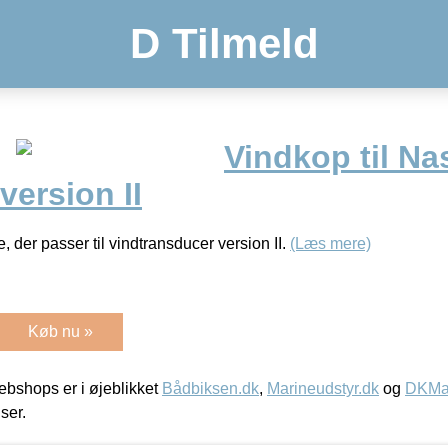
D Tilmeld
Vindkop til Na
version II
 der passer til vindtransducer version II.
(Læs mere)
Køb nu »
bshops er i øjeblikket
Bådbiksen.dk
,
Marineudstyr.dk
og
DKMar
iser.