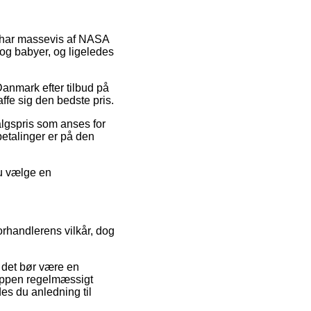
tså har massevis af NASA
 og babyer, og ligeledes
 Danmark efter tilbud på
affe sig den bedste pris.
algspris som anses for
betalinger er på den
du vælge en
orhandlerens vilkår, dog
 det bør være en
shoppen regelmæssigt
es du anledning til