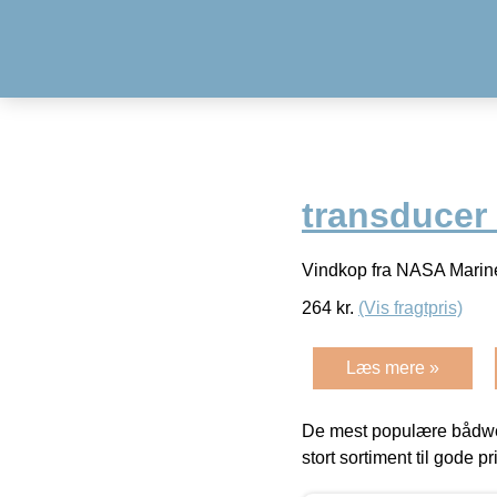
transducer 
Vindkop fra NASA Marine,
264
kr.
(Vis fragtpris)
Læs mere »
De mest populære bådwe
stort sortiment til gode pr