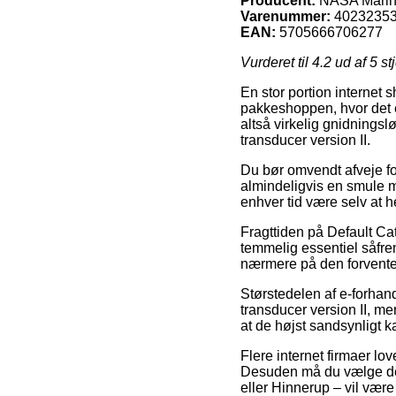
Producent:
NASA Mari
Varenummer:
4023235
EAN:
5705666706277
Vurderet til
4.2
ud af 5 st
En stor portion internet
pakkeshoppen, hvor det e
altså virkelig gnidningsl
transducer version II.
Du bør omvendt afveje for 
almindeligvis en smule me
enhver tid være selv at h
Fragttiden på Default Cat
temmelig essentiel såfre
nærmere på den forvente
Størstedelen af e-forhan
transducer version II, me
at de højst sandsynligt k
Flere internet firmaer lo
Desuden må du vælge den p
eller Hinnerup – vil være 