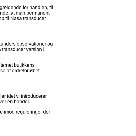
 gældende for handlen, til
rende, at man permanent
op til Nasa transducer
 kunders observationer og
a transducer version II
ternet butikkens
e af ordreforløbet,
er idet vi introducerer
ver en handel.
re imod reguleringer der