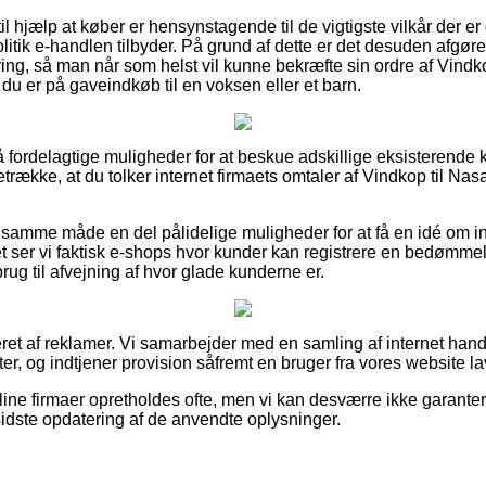
l hjælp at køber er hensynstagende til de vigtigste vilkår der er
litik e-handlen tilbyder. På grund af dette er det desuden afgø
ring, så man når som helst vil kunne bekræfte sin ordre af Vindk
du er på gaveindkøb til en voksen eller et barn.
så fordelagtige muligheder for at beskue adskillige eksisterende
etrække, at du tolker internet firmaets omtaler af Vindkop til Nas
samme måde en del pålidelige muligheder for at få en idé om in
t ser vi faktisk e-shops hvor kunder kan registrere en bedømmels
brug til afvejning af hvor glade kunderne er.
ret af reklamer. Vi samarbejder med en samling af internet handl
r, og indtjener provision såfremt en bruger fra vores website la
ine firmaer opretholdes ofte, men vi kan desværre ikke garante
sidste opdatering af de anvendte oplysninger.