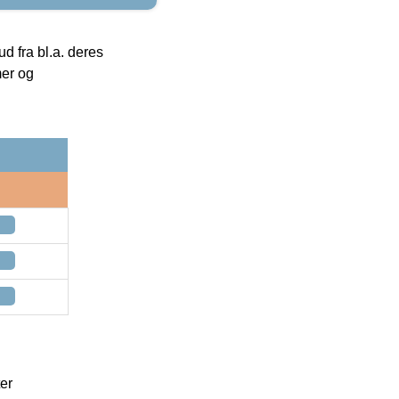
 fra bl.a. deres
mer og
er