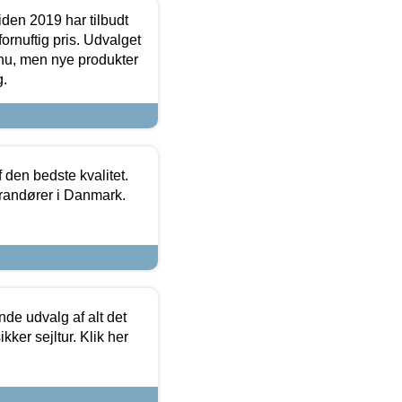
den 2019 har tilbudt
fornuftig pris. Udvalget
u, men nye produkter
g.
den bedste kvalitet.
erandører i Danmark.
de udvalg af alt det
kker sejltur. Klik her