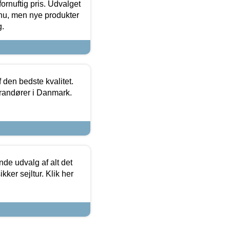
fornuftig pris. Udvalget
u, men nye produkter
g.
den bedste kvalitet.
erandører i Danmark.
de udvalg af alt det
kker sejltur. Klik her