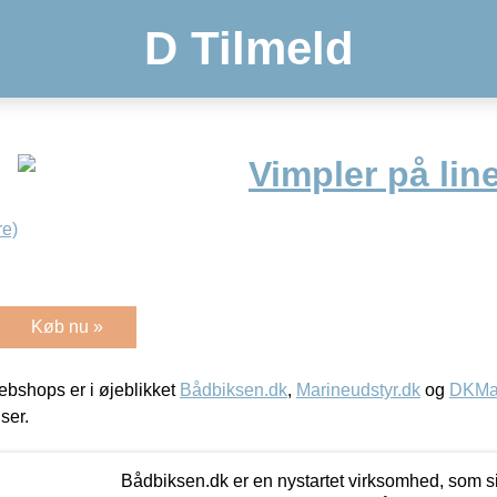
D Tilmeld
Vimpler på lin
e)
Køb nu »
bshops er i øjeblikket
Bådbiksen.dk
,
Marineudstyr.dk
og
DKMar
iser.
Bådbiksen.dk er en nystartet virksomhed, som si