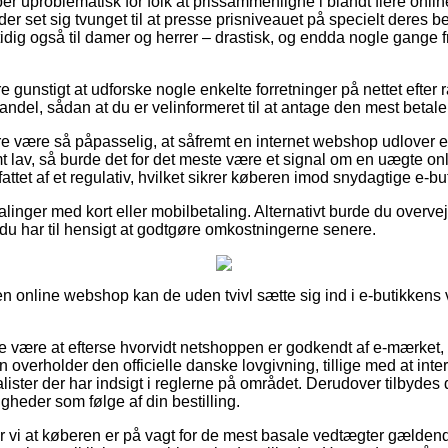
per uproblematisk for folk at prissammenligne i blandt flere onl
 set sig tvunget til at presse prisniveauet på specielt deres beds
idig også til damer og herrer – drastisk, og endda nogle gange 
e gunstigt at udforske nogle enkelte forretninger på nettet efter 
ndel, sådan at du er velinformeret til at antage den mest betalel
 være så påpasselig, at såfremt en internet webshop udlover et
t lav, så burde det for det meste være et signal om en uægte o
attet af et regulativ, hvilket sikrer køberen imod snydagtige e-but
alinger med kort eller mobilbetaling. Alternativt burde du overve
 du har til hensigt at godtgøre omkostningerne senere.
 online webshop kan de uden tvivl sætte sig ind i e-butikkens vi
e være at efterse hvorvidt netshoppen er godkendt af e-mærket,
overholder den officielle danske lovgivning, tillige med at inte
lister der har indsigt i reglerne på området. Derudover tilbydes d
gheder som følge af din bestilling.
i at køberen er på vagt for de mest basale vedtægter gældend