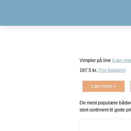
Vimpler på line
(Læs mer
187.5
kr.
(Vis fragtpris)
Læs mere »
De mest populære bådwe
stort sortiment til gode pr