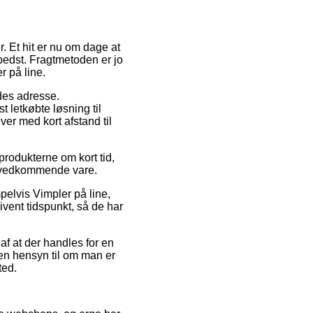
r. Et hit er nu om dage at
 bedst. Fragtmetoden er jo
r på line.
jdes adresse.
 letkøbte løsning til
ver med kort afstand til
produkterne om kort tid,
en vedkommende vare.
mpelvis Vimpler på line,
vent tidspunkt, så de har
af at der handles for en
den hensyn til om man er
ted.