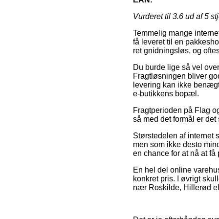
Vurderet til
3.6
ud af 5 st
Temmelig mange internet fo
få leveret til en pakkesh
ret gnidningsløs, og ofte
Du burde lige så vel overv
Fragtløsningen bliver god
levering kan ikke benægte
e-butikkens bopæl.
Fragtperioden på Flag og 
så med det formål er det
Størstedelen af internet s
men som ikke desto mindr
en chance for at nå at få 
En hel del online varehus
konkret pris. I øvrigt sk
nær Roskilde, Hillerød ell