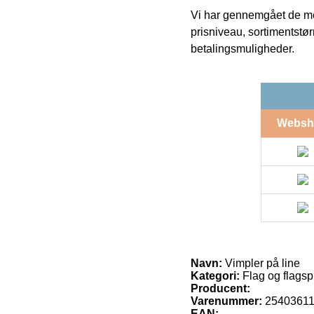
Vi har gennemgået de mes
prisniveau, sortimentstø
betalingsmuligheder.
Websh
Navn:
Vimpler på line
Kategori:
Flag og flagspi
Producent:
Varenummer:
2540361
EAN: