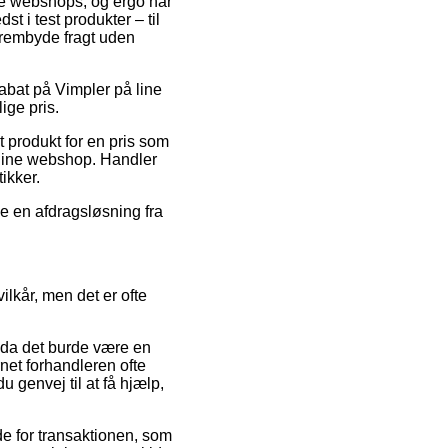
ine webshops, og ergo har
t i test produkter – til
frembyde fragt uden
rabat på Vimpler på line
ige pris.
 produkt for en pris som
nline webshop. Handler
ikker.
je en afdragsløsning fra
lkår, men det er ofte
 da det burde være en
rnet forhandleren ofte
u genvej til at få hjælp,
e for transaktionen, som