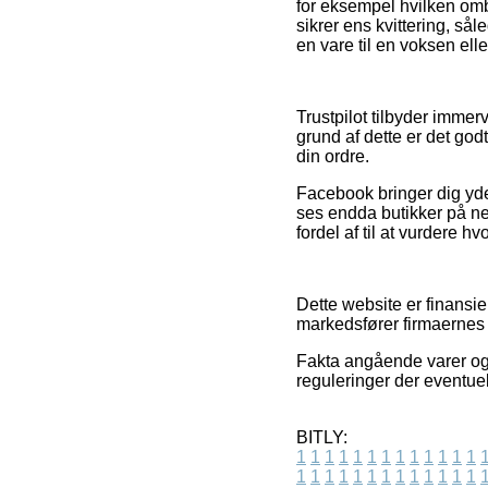
for eksempel hvilken omby
sikrer ens kvittering, så
en vare til en voksen elle
Trustpilot tilbyder immer
grund af dette er det god
din ordre.
Facebook bringer dig yder
ses endda butikker på net
fordel af til at vurdere hv
Dette website er finansie
markedsfører firmaernes 
Fakta angående varer og e
reguleringer der eventue
BITLY:
1
1
1
1
1
1
1
1
1
1
1
1
1
1
1
1
1
1
1
1
1
1
1
1
1
1