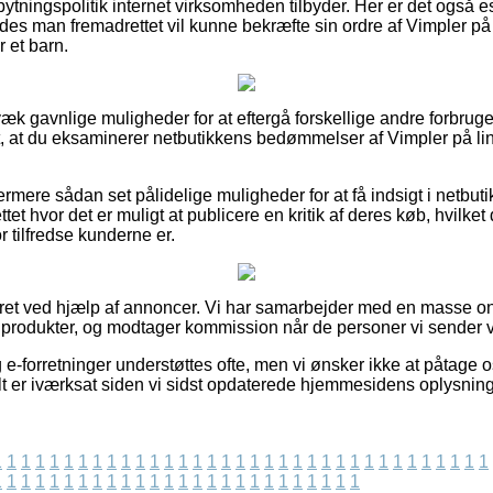
tningspolitik internet virksomheden tilbyder. Her er det også es
ledes man fremadrettet vil kunne bekræfte sin ordre af Vimpler på 
r et barn.
væk gavnlige muligheder for at eftergå forskellige andre forbrug
t, at du eksaminerer netbutikkens bedømmelser af Vimpler på line
mere sådan set pålidelige muligheder for at få indsigt i netbuti
tet hvor det er muligt at publicere en kritik af deres køb, hvilk
or tilfredse kunderne er.
ret ved hjælp af annoncer. Vi har samarbejder med en masse onlin
produkter, og modtager kommission når de personer vi sender vi
-forretninger understøttes ofte, men vi ønsker ikke at påtage o
lt er iværksat siden vi sidst opdaterede hjemmesidens oplysning
1
1
1
1
1
1
1
1
1
1
1
1
1
1
1
1
1
1
1
1
1
1
1
1
1
1
1
1
1
1
1
1
1
1
1
1
1
1
1
1
1
1
1
1
1
1
1
1
1
1
1
1
1
1
1
1
1
1
1
1
1