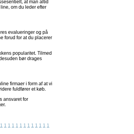
sesentielt, at man altid
line, om du leder efter
eres evalueringer og på
 forud for at du placerer
kkens popularitet. Tilmed
et desuden bør drages
e firmaer i form af at vi
dere fuldfører et køb.
s ansvaret for
er.
1
1
1
1
1
1
1
1
1
1
1
1
1