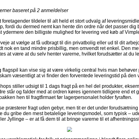
jerner baseret på
2
anmeldelser
retagender tildeler til alt held et stort udvalg af leveringsmidle
op, fordi du dermed nemt kan hente din ordre når det passer dig
st ydermere den billigste mulighed for levering ved køb af Vimple
eje at vælge at få udbragt til din privatbolig eller ud til dit arbe
t nok en tand mindre prisbillig, men omvendt ret enkel. Den mest
s at være at du selv henter varerne, hvilket forudsætter at du le
flagspil kan vise sig at være virkelig central hvis man behøver 
 skam væsentligt at vi finder den forventede leveringstid på d
hops stiller udsigt til 1 dags fragt på en hel del produkter, ekse
e står og falder med at ordren køres igennem tidligere end et gi
pakken hen til fragtfirmaet før lagerpersonalet holder fyraften.
e præsterer fragt uden gebyr, men tit er det under forudsætning 
ulle du gribe den mest betalelige leveringsmodel, som typisk – u
er Jyllinge – er at få dem til at bringe varerne til et afhentningss