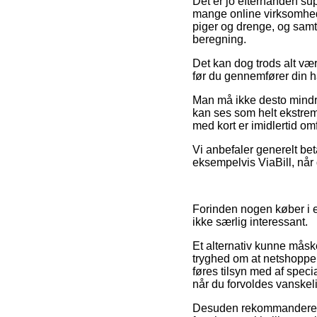
Det er jo efterhånden su
mange online virksomheder
piger og drenge, og samt
beregning.
Det kan dog trods alt vær
før du gennemfører din ha
Man må ikke desto mindre
kan ses som helt ekstrem
med kort er imidlertid omf
Vi anbefaler generelt bet
eksempelvis ViaBill, når
Forinden nogen køber i en
ikke særlig interessant.
Et alternativ kunne måsk
tryghed om at netshoppen 
føres tilsyn med af specia
når du forvoldes vanskeli
Desuden rekommanderer v