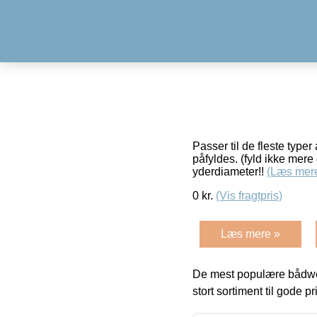
Passer til de fleste type
påfyldes. (fyld ikke mer
yderdiameter!!
(Læs mer
0
kr.
(Vis fragtpris)
Læs mere »
De mest populære bådwe
stort sortiment til gode pr