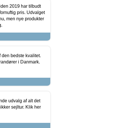
den 2019 har tilbudt
fornuftig pris. Udvalget
u, men nye produkter
g.
den bedste kvalitet.
erandører i Danmark.
de udvalg af alt det
kker sejltur. Klik her