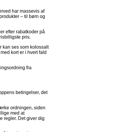
 herved har massevis af
produkter – til børn og
er efter rabatkoder på
sbilligste pris.
er kan ses som kolossalt
med kort er i hvert fald
lingsordning fra
oppens betingelser, det
ærke ordningen, siden
illige med at
 regler. Det giver dig