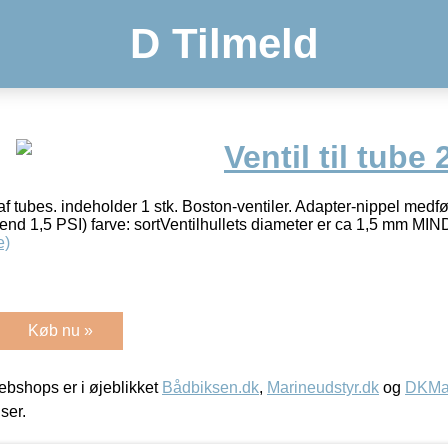
D Tilmeld
Ventil til tube
r af tubes. indeholder 1 stk. Boston-ventiler. Adapter-nippel medf
e end 1,5 PSI) farve: sortVentilhullets diameter er ca 1,5 mm MI
e)
Køb nu »
bshops er i øjeblikket
Bådbiksen.dk
,
Marineudstyr.dk
og
DKMar
iser.