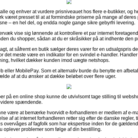
or alle og enhver at vurdere prisniveauet hos flere e-butikker, og
k været presset til at at formindske priserne på mange af deres 
sne – en hel del, og endda nogle gange sikre gebyrfri levering.
rvæk vise sig lønnende at kontrollere et par internet foretagend
inden du shopper, sådan at du er skråsikker på at indhente den pri
gt, at såfremt en butik sælger deres varer for en udsalgspris d
or det meste være en indikator for en svindel e-handler. Handler 
ltning, hvilket dækker kunden imod uægte netshops.
køb eller MobilePay. Som et alternativ burde du benytte en afbeta
lfælde af at du ønsker at dække beløbet over flere uger.
er på en online shop kunne de utvivlsomt tage stilling til websh
e videre spændende.
e være at bemærke hvorvidt e-forhandleren er medlem af e-m
e af at internet forhandleren retter sig efter de danske regler, t
 overvåges af fagfolk som har ekspertise inden for de gældende
du oplever problemer som følge af din bestilling.