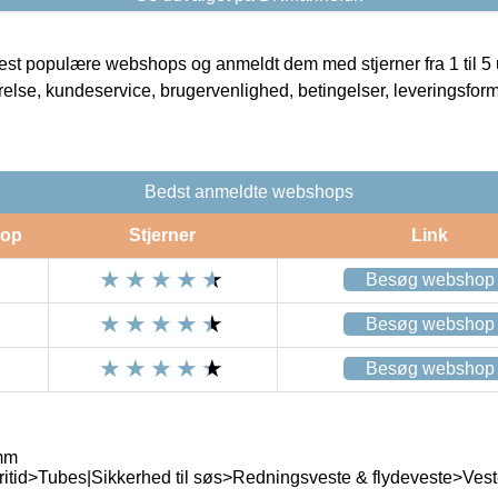
t populære webshops og anmeldt dem med stjerner fra 1 til 5 ud
rrelse, kundeservice, brugervenlighed, betingelser, leveringsfor
Bedst anmeldte webshops
op
Stjerner
Link
Besøg webshop
Besøg webshop
Besøg webshop
 mm
itid>Tubes|Sikkerhed til søs>Redningsveste & flydeveste>Veste