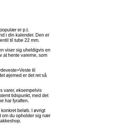
populær er p.t.
nd i din kalender. Den er
ntil til tube 22 mm.
men viser sig uheldigvis en
lv at hente varerne, som
deveste>Veste til
et øjemed er det ret så
s varer, eksempelvis
stemt tidspunkt, med det
e har fyraften.
 konkret beløb. I øvrigt
et om du opholder sig nær
 pakkeshop.