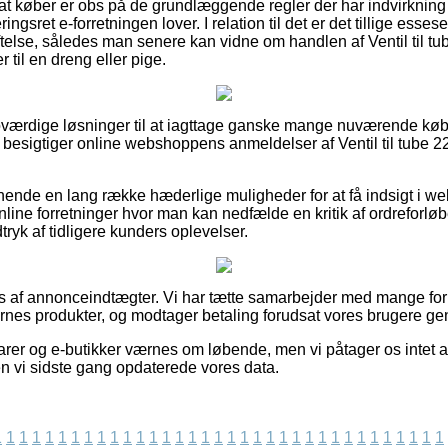
t at køber er obs på de grundlæggende regler der har indvirkning
ngsret e-forretningen lover. I relation til det er det tillige esse
else, således man senere kan vidne om handlen af Ventil til t
r til en dreng eller pige.
d troværdige løsninger til at iagttage ganske mange nuværende kø
 du besigtiger online webshoppens anmeldelser af Ventil til tube 
nende en lang række hæderlige muligheder for at få indsigt i we
nline forretninger hvor man kan nedfælde en kritik af ordrefor
ndtryk af tidligere kunders oplevelser.
s af annonceindtægter. Vi har tætte samarbejder med mange forh
nes produkter, og modtager betaling forudsat vores brugere ge
er og e-butikker værnes om løbende, men vi påtager os intet an
en vi sidste gang opdaterede vores data.
1
1
1
1
1
1
1
1
1
1
1
1
1
1
1
1
1
1
1
1
1
1
1
1
1
1
1
1
1
1
1
1
1
1
1