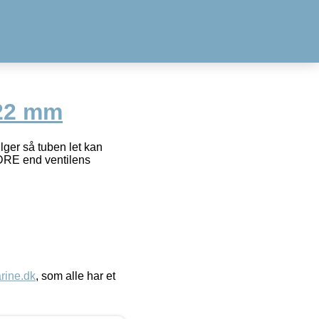
 22 mm
ølger så tuben let kan
NDRE end ventilens
ine.dk
, som alle har et