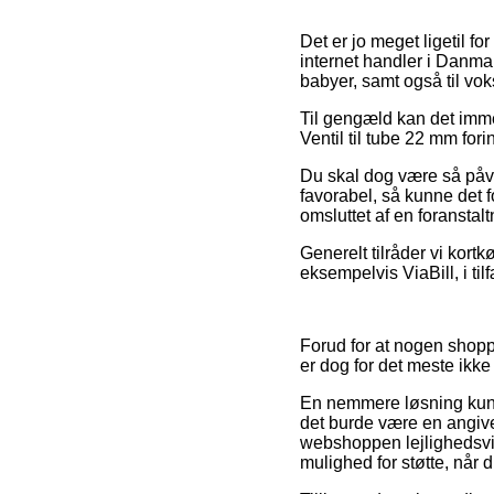
Det er jo meget ligetil f
internet handler i Danmar
babyer, samt også til vok
Til gengæld kan det imme
Ventil til tube 22 mm for
Du skal dog være så påva
favorabel, så kunne det f
omsluttet af en foransta
Generelt tilråder vi kort
eksempelvis ViaBill, i ti
Forud for at nogen shopp
er dog for det meste ikk
En nemmere løsning kunn
det burde være en angivels
webshoppen lejlighedsvis
mulighed for støtte, når 