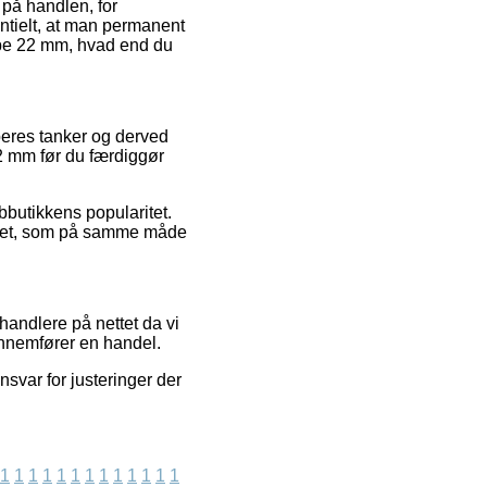
 på handlen, for
sentielt, at man permanent
ube 22 mm, hvad end du
beres tanker og derved
22 mm før du færdiggør
bbutikkens popularitet.
løbet, som på samme måde
andlere på nettet da vi
nnemfører en handel.
svar for justeringer der
1
1
1
1
1
1
1
1
1
1
1
1
1