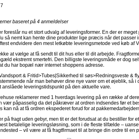
17
jerner baseret på
4
anmeldelser
r foreslår nu et stort udvalg af leveringsformer. En der er meget 
u så nemt kan hente dine produkter lige præcis når det passer i
oftest endvidere den mest letkøbte leveringsmetode ved køb af Ve
e at vælge at få sendt til dit hus eller til dit arbejde. Fragtfor
ngæld ekstremt smertefri. Den billigste leveringsmåde er dog se
 at du har bopæl nær internet shoppens adresse.
Vandsport & Fritid>Tubes|Sikkerhed til søs>Redningsveste & fly
stemmende når man behøver dine nye varer om et øjeblik, så i d
t anslåede leveringstidspunkt på den aktuelle vare.
arehuse reklamerer med 1 hverdags levering på en række af dere
en vær påpasselig da det påkræver at ordren indsendes før et be
s kan nå at få ordren ekspederet forud for at pakkemedarbejdern
på fragt uden gebyr, men tit er det forudsat at du bestiller for et
st betalelige leveringsløsning, som i de fleste tilfælde – uans
dested – vil være at få fragtfirmaet til at bringe din ordre til en