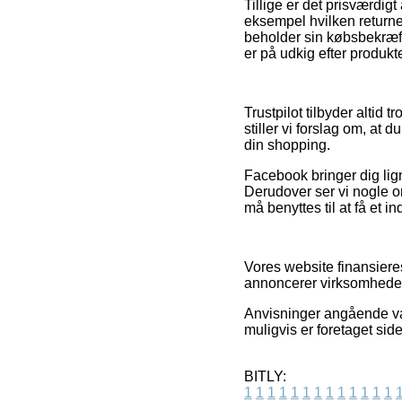
Tillige er det prisværdig
eksempel hvilken returneri
beholder sin købsbekræft
er på udkig efter produkte
Trustpilot tilbyder alti
stiller vi forslag om, at
din shopping.
Facebook bringer dig lig
Derudover ser vi nogle o
må benyttes til at få et i
Vores website finansiere
annoncerer virksomheder
Anvisninger angående var
muligvis er foretaget sid
BITLY:
1
1
1
1
1
1
1
1
1
1
1
1
1