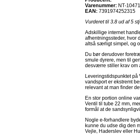
Varenummer:
NT-1047
EAN:
7391974252315
Vurderet til
3.8
ud af 5 st
Adskillige internet handle
afhentningssteder, hvor d
altså særligt simpel, og 
Du bør derudover foretrækk
smule dyrere, men til ge
desværre stiller krav om
Leveringstidspunktet på 
vandsport er ekstremt be
relevant at man finder de
En stor portion online v
Ventil til tube 22 mm, m
formål at de sandsynligvi
Nogle e-forhandlere byder 
kunne du udse dig den me
Vejle, Haderslev eller Hun