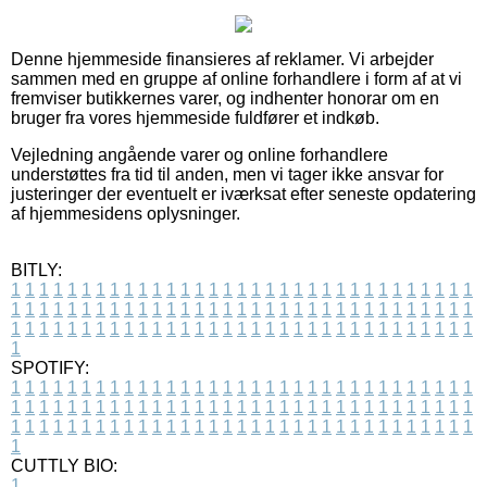
Denne hjemmeside finansieres af reklamer. Vi arbejder
sammen med en gruppe af online forhandlere i form af at vi
fremviser butikkernes varer, og indhenter honorar om en
bruger fra vores hjemmeside fuldfører et indkøb.
Vejledning angående varer og online forhandlere
understøttes fra tid til anden, men vi tager ikke ansvar for
justeringer der eventuelt er iværksat efter seneste opdatering
af hjemmesidens oplysninger.
BITLY:
1
1
1
1
1
1
1
1
1
1
1
1
1
1
1
1
1
1
1
1
1
1
1
1
1
1
1
1
1
1
1
1
1
1
1
1
1
1
1
1
1
1
1
1
1
1
1
1
1
1
1
1
1
1
1
1
1
1
1
1
1
1
1
1
1
1
1
1
1
1
1
1
1
1
1
1
1
1
1
1
1
1
1
1
1
1
1
1
1
1
1
1
1
1
1
1
1
1
1
1
SPOTIFY:
1
1
1
1
1
1
1
1
1
1
1
1
1
1
1
1
1
1
1
1
1
1
1
1
1
1
1
1
1
1
1
1
1
1
1
1
1
1
1
1
1
1
1
1
1
1
1
1
1
1
1
1
1
1
1
1
1
1
1
1
1
1
1
1
1
1
1
1
1
1
1
1
1
1
1
1
1
1
1
1
1
1
1
1
1
1
1
1
1
1
1
1
1
1
1
1
1
1
1
1
CUTTLY BIO:
1