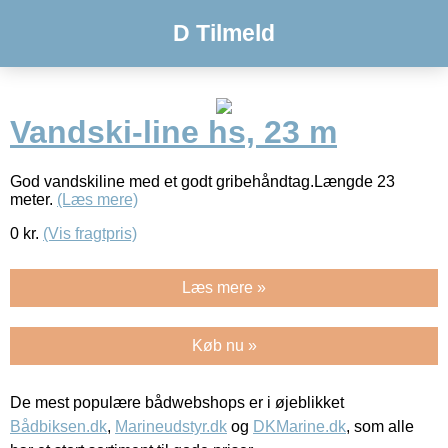
D Tilmeld
Vandski-line hs, 23 m
God vandskiline med et godt gribehåndtag.Længde 23
meter.
(Læs mere)
0
kr.
(Vis fragtpris)
Læs mere »
Køb nu »
De mest populære bådwebshops er i øjeblikket
Bådbiksen.dk
,
Marineudstyr.dk
og
DKMarine.dk
, som alle