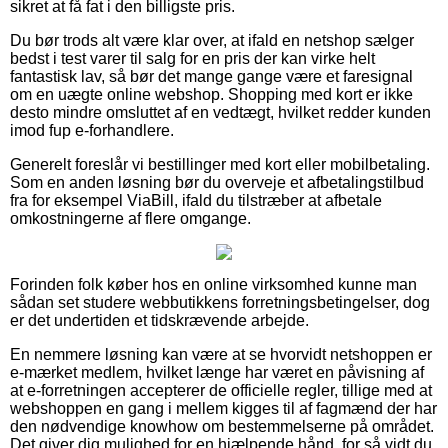
sikret at få fat i den billigste pris.
Du bør trods alt være klar over, at ifald en netshop sælger
bedst i test varer til salg for en pris der kan virke helt
fantastisk lav, så bør det mange gange være et faresignal
om en uægte online webshop. Shopping med kort er ikke
desto mindre omsluttet af en vedtægt, hvilket redder kunden
imod fup e-forhandlere.
Generelt foreslår vi bestillinger med kort eller mobilbetaling.
Som en anden løsning bør du overveje et afbetalingstilbud
fra for eksempel ViaBill, ifald du tilstræber at afbetale
omkostningerne af flere omgange.
Forinden folk køber hos en online virksomhed kunne man
sådan set studere webbutikkens forretningsbetingelser, dog
er det undertiden et tidskrævende arbejde.
En nemmere løsning kan være at se hvorvidt netshoppen er
e-mærket medlem, hvilket længe har været en påvisning af
at e-forretningen accepterer de officielle regler, tillige med at
webshoppen en gang i mellem kigges til af fagmænd der har
den nødvendige knowhow om bestemmelserne på området.
Det giver dig mulighed for en hjælpende hånd, for så vidt du