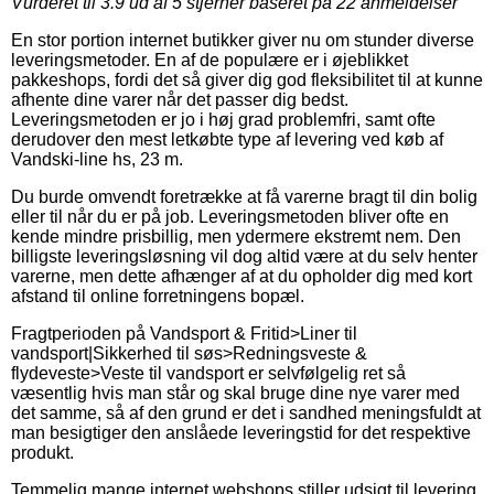
Vurderet til
3.9
ud af 5 stjerner baseret på
22
anmeldelser
En stor portion internet butikker giver nu om stunder diverse
leveringsmetoder. En af de populære er i øjeblikket
pakkeshops, fordi det så giver dig god fleksibilitet til at kunne
afhente dine varer når det passer dig bedst.
Leveringsmetoden er jo i høj grad problemfri, samt ofte
derudover den mest letkøbte type af levering ved køb af
Vandski-line hs, 23 m.
Du burde omvendt foretrække at få varerne bragt til din bolig
eller til når du er på job. Leveringsmetoden bliver ofte en
kende mindre prisbillig, men ydermere ekstremt nem. Den
billigste leveringsløsning vil dog altid være at du selv henter
varerne, men dette afhænger af at du opholder dig med kort
afstand til online forretningens bopæl.
Fragtperioden på Vandsport & Fritid>Liner til
vandsport|Sikkerhed til søs>Redningsveste &
flydeveste>Veste til vandsport er selvfølgelig ret så
væsentlig hvis man står og skal bruge dine nye varer med
det samme, så af den grund er det i sandhed meningsfuldt at
man besigtiger den anslåede leveringstid for det respektive
produkt.
Temmelig mange internet webshops stiller udsigt til levering