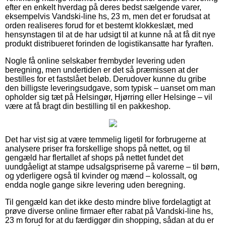
efter en enkelt hverdag på deres bedst sælgende varer,
eksempelvis Vandski-line hs, 23 m, men det er forudsat at
orden realiseres forud for et bestemt klokkeslæt, med
hensynstagen til at de har udsigt til at kunne nå at få dit nye
produkt distribueret forinden de logistikansatte har fyraften.
Nogle få online selskaber frembyder levering uden
beregning, men undertiden er det så præmissen at der
bestilles for et fastslået beløb. Derudover kunne du gribe
den billigste leveringsudgave, som typisk – uanset om man
opholder sig tæt på Helsingør, Hjørring eller Helsinge – vil
være at få bragt din bestilling til en pakkeshop.
Det har vist sig at være temmelig ligetil for forbrugerne at
analysere priser fra forskellige shops på nettet, og til
gengæld har flertallet af shops på nettet fundet det
uundgåeligt at stampe udsalgspriserne på varerne – til børn,
og yderligere også til kvinder og mænd – kolossalt, og
endda nogle gange sikre levering uden beregning.
Til gengæld kan det ikke desto mindre blive fordelagtigt at
prøve diverse online firmaer efter rabat på Vandski-line hs,
23 m forud for at du færdiggør din shopping, sådan at du er