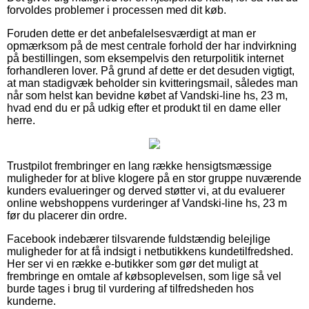
forvoldes problemer i processen med dit køb.
Foruden dette er det anbefalelsesværdigt at man er
opmærksom på de mest centrale forhold der har indvirkning
på bestillingen, som eksempelvis den returpolitik internet
forhandleren lover. På grund af dette er det desuden vigtigt,
at man stadigvæk beholder sin kvitteringsmail, således man
når som helst kan bevidne købet af Vandski-line hs, 23 m,
hvad end du er på udkig efter et produkt til en dame eller
herre.
Trustpilot frembringer en lang række hensigtsmæssige
muligheder for at blive klogere på en stor gruppe nuværende
kunders evalueringer og derved støtter vi, at du evaluerer
online webshoppens vurderinger af Vandski-line hs, 23 m
før du placerer din ordre.
Facebook indebærer tilsvarende fuldstændig belejlige
muligheder for at få indsigt i netbutikkens kundetilfredshed.
Her ser vi en række e-butikker som gør det muligt at
frembringe en omtale af købsoplevelsen, som lige så vel
burde tages i brug til vurdering af tilfredsheden hos
kunderne.