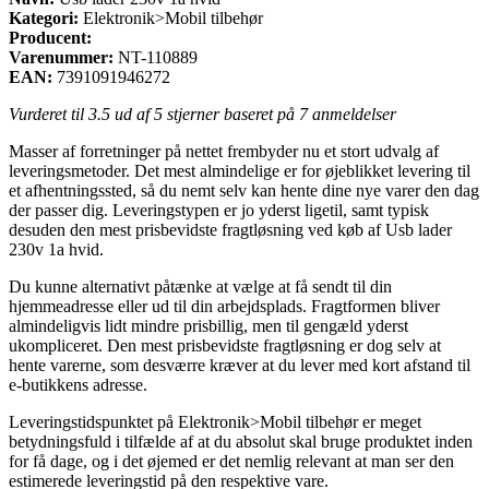
Kategori:
Elektronik>Mobil tilbehør
Producent:
Varenummer:
NT-110889
EAN:
7391091946272
Vurderet til
3.5
ud af 5 stjerner baseret på
7
anmeldelser
Masser af forretninger på nettet frembyder nu et stort udvalg af
leveringsmetoder. Det mest almindelige er for øjeblikket levering til
et afhentningssted, så du nemt selv kan hente dine nye varer den dag
der passer dig. Leveringstypen er jo yderst ligetil, samt typisk
desuden den mest prisbevidste fragtløsning ved køb af Usb lader
230v 1a hvid.
Du kunne alternativt påtænke at vælge at få sendt til din
hjemmeadresse eller ud til din arbejdsplads. Fragtformen bliver
almindeligvis lidt mindre prisbillig, men til gengæld yderst
ukompliceret. Den mest prisbevidste fragtløsning er dog selv at
hente varerne, som desværre kræver at du lever med kort afstand til
e-butikkens adresse.
Leveringstidspunktet på Elektronik>Mobil tilbehør er meget
betydningsfuld i tilfælde af at du absolut skal bruge produktet inden
for få dage, og i det øjemed er det nemlig relevant at man ser den
estimerede leveringstid på den respektive vare.