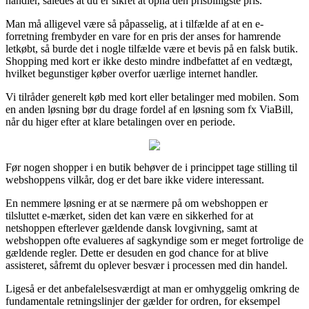
handler, således at du er sikret at opnå den prisbilligste pris.
Man må alligevel være så påpasselig, at i tilfælde af at en e-
forretning frembyder en vare for en pris der anses for hamrende
letkøbt, så burde det i nogle tilfælde være et bevis på en falsk butik.
Shopping med kort er ikke desto mindre indbefattet af en vedtægt,
hvilket begunstiger køber overfor uærlige internet handler.
Vi tilråder generelt køb med kort eller betalinger med mobilen. Som
en anden løsning bør du drage fordel af en løsning som fx ViaBill,
når du higer efter at klare betalingen over en periode.
Før nogen shopper i en butik behøver de i princippet tage stilling til
webshoppens vilkår, dog er det bare ikke videre interessant.
En nemmere løsning er at se nærmere på om webshoppen er
tilsluttet e-mærket, siden det kan være en sikkerhed for at
netshoppen efterlever gældende dansk lovgivning, samt at
webshoppen ofte evalueres af sagkyndige som er meget fortrolige de
gældende regler. Dette er desuden en god chance for at blive
assisteret, såfremt du oplever besvær i processen med din handel.
Ligeså er det anbefalelsesværdigt at man er omhyggelig omkring de
fundamentale retningslinjer der gælder for ordren, for eksempel