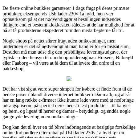
De fleste online butikker garanterer 1 dags fragt på deres primære
produkter, eksempelvis Usb lader 230v 1a hvid, men vær
opmærksom på at det nødvendiggør at bestillingen indsendes
tidligere end et bestemt klokkeslæt, således at de har mulighed for at
nå at få produkterne ekspederet forinden medarbejderne får fri.
Nogle shops på nettet sikrer fragt uden omkostninger, men
undertiden er det så nødvendigt at man handler for en fastsat sum.
Desuden må man udse dig den prisbilligste leveringsudgave, der
typisk – uden hensyn til om du opholder sig nær Horsens, Birkerød
eller Faaborg – vil være at få dem til at levere din ordre til en
pakkeshop.
Det har vist sig at være super simpelt for købere at finde frem til de
bedste priser i blandt diverse internet butikker i Danmark, og altså
har en lang række e-firmaer ikke kunne lade være med at nedbringe
udsalgspriserne på specielt deres bedst i test produkter – til babyer
og børn, og ligeså til herrer og damer – betydeligt, og endda nogle
gange yde levering uden omkostninger.
Dog kan det til hver en tid blive indbringende at besigtige forskellige
online forhandlere efter rabat på Usb lader 230v 1a hvid før du