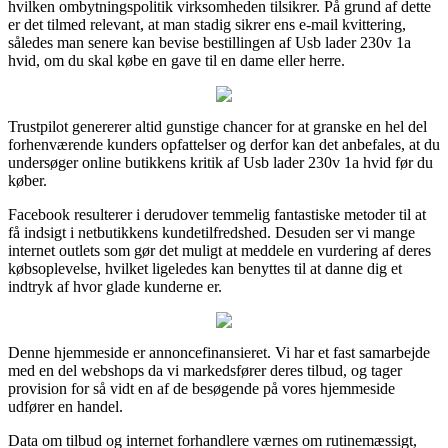
hvilken ombytningspolitik virksomheden tilsikrer. På grund af dette
er det tilmed relevant, at man stadig sikrer ens e-mail kvittering,
således man senere kan bevise bestillingen af Usb lader 230v 1a
hvid, om du skal købe en gave til en dame eller herre.
Trustpilot genererer altid gunstige chancer for at granske en hel del
forhenværende kunders opfattelser og derfor kan det anbefales, at du
undersøger online butikkens kritik af Usb lader 230v 1a hvid før du
køber.
Facebook resulterer i derudover temmelig fantastiske metoder til at
få indsigt i netbutikkens kundetilfredshed. Desuden ser vi mange
internet outlets som gør det muligt at meddele en vurdering af deres
købsoplevelse, hvilket ligeledes kan benyttes til at danne dig et
indtryk af hvor glade kunderne er.
Denne hjemmeside er annoncefinansieret. Vi har et fast samarbejde
med en del webshops da vi markedsfører deres tilbud, og tager
provision for så vidt en af de besøgende på vores hjemmeside
udfører en handel.
Data om tilbud og internet forhandlere værnes om rutinemæssigt,