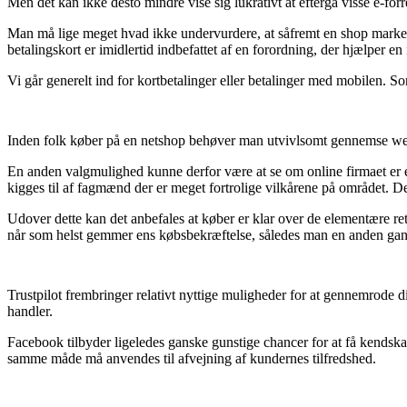
Men det kan ikke desto mindre vise sig lukrativt at eftergå visse e-for
Man må lige meget hvad ikke undervurdere, at såfremt en shop markeds
betalingskort er imidlertid indbefattet af en forordning, der hjælper en
Vi går generelt ind for kortbetalinger eller betalinger med mobilen. S
Inden folk køber på en netshop behøver man utvivlsomt gennemse webs
En anden valgmulighed kunne derfor være at se om online firmaet er e-mær
kigges til af fagmænd der er meget fortrolige vilkårene på området. Des
Udover dette kan det anbefales at køber er klar over de elementære ret
når som helst gemmer ens købsbekræftelse, således man en anden gang 
Trustpilot frembringer relativt nyttige muligheder for at gennemrode 
handler.
Facebook tilbyder ligeledes ganske gunstige chancer for at få kendskab
samme måde må anvendes til afvejning af kundernes tilfredshed.