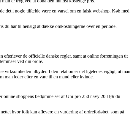
t man er tryg ved at opnå den mindst kostelige pris.
rde det i nogle tilfælde være en varsel om en falsk webshop. Køb med
hvis du har til hensigt at dække omkostningerne over en periode.
efterlever de officielle danske regler, samt at online forretningen tit
dilemmaer ved din ordre.
 virksomheden tilbyder. I den relation er det ligeledes vigtigt, at man
 man leder efter en vare til en mand eller kvinde.
kker online shoppens bedømmelser af Uni-pro 250 navy 20 l før du
nettet hvor folk kan aflevere en vurdering af ordreforløbet, som på