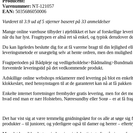
Producent:
Varenummer:
NT-121057
EAN:
5035686050006
Vurderet til
3.9
ud af 5 stjerner baseret på
33
anmeldelser
Mange online varehuse tilbyder i øjeblikket et hav af forskellige leveri
når du har lyst. Fragttypen er altså ret så enkel, og typisk derudover
Du kan ligeledes beslutte dig for at få varerne bragt til din lejlighed 
leveringsmetode er unægtelig selv at hente ordren, men den mulighed 
Fragtperioden på Bådpleje og vedligeholdelse>Bådmaling>Bundmaling kan
forventede leveringstid på det vedkommende produkt.
Adskillige online webshops reklamerer med levering på blot en enkelt 
klokkeslæt, med hensynstagen til at de garanteret kan nå at få pakken 
Enkelte internet forretninger frembyder gratis levering, men for det 
hvad end man er nær Holstebro, Nørresundby eller Sorø – er at få fragt
Det har vist sig at være temmelig gnidningsløst for os alle at søge sig f
produkter – til juniorer, og yderligere også til damer og herrer – eftert