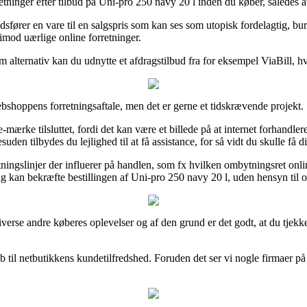
retninger efter tilbud på Uni-pro 250 navy 20 l inden du køber, således a
fører en vare til en salgspris som kan ses som utopisk fordelagtig, bu
 imod uærlige online forretninger.
om alternativ kan du udnytte et afdragstilbud fra for eksempel ViaBill, 
hoppens forretningsaftale, men det er gerne et tidskrævende projekt.
ke tilsluttet, fordi det kan være et billede på at internet forhandleren 
uden tilbydes du lejlighed til at få assistance, for så vidt du skulle få 
ningslinjer der influerer på handlen, som fx hvilken ombytningsret online
kan bekræfte bestillingen af Uni-pro 250 navy 20 l, uden hensyn til om
diverse andre køberes oplevelser og af den grund er det godt, at du tje
 til netbutikkens kundetilfredshed. Foruden det ser vi nogle firmaer på 