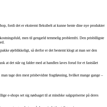
shop, fordi det er ekstremt fleksibelt at kunne hente dine nye produkter
 omkostningsfuld, men til gengæld temmelig problemfri. Den prisbilligste
ed.
kke øjeblikkeligt, så derfor er det bestemt klogt at man ser den
 at det står og falder med at handlen laves forud for et fastslået
n man tage den mest prisbevidste fragtløsning, hvilket mange gange –
allige e-shops set sig nødsaget til at mindske salgspriserne på deres