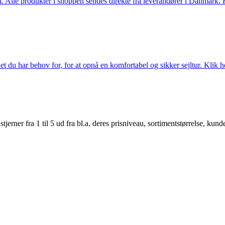
 Alle produkter i shoppen sendes direkte fra leverandører i Danmark. Kl
 du har behov for, for at opnå en komfortabel og sikker sejltur. Klik he
er fra 1 til 5 ud fra bl.a. deres prisniveau, sortimentstørrelse, kunde