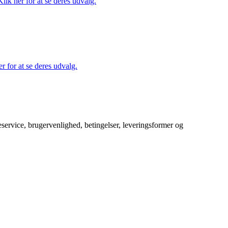
ik her for at se deres udvalg.
r for at se deres udvalg.
service, brugervenlighed, betingelser, leveringsformer og