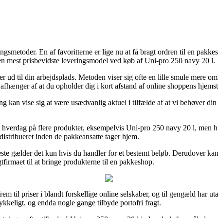
ngsmetoder. En af favoritterne er lige nu at få bragt ordren til en pakke
 den mest prisbevidste leveringsmodel ved køb af Uni-pro 250 navy 20 l.
eller ud til din arbejdsplads. Metoden viser sig ofte en lille smule mere
afhænger af at du opholder dig i kort afstand af online shoppens hjemst
 vise sig at være usædvanlig aktuel i tilfælde af at vi behøver din pa
hverdag på flere produkter, eksempelvis Uni-pro 250 navy 20 l, men husk
distribueret inden de pakkeansatte tager hjem.
meste gælder det kun hvis du handler for et bestemt beløb. Derudover ka
firmaet til at bringe produkterne til en pakkeshop.
rem til priser i blandt forskellige online selskaber, og til gengæld har ut
rykkeligt, og endda nogle gange tilbyde portofri fragt.