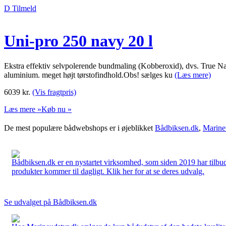
D Tilmeld
Uni-pro 250 navy 20 l
Ekstra effektiv selvpolerende bundmaling (Kobberoxid), dvs. True Na
aluminium. meget højt tørstofindhold.Obs! sælges ku
(Læs mere)
6039
kr.
(Vis fragtpris)
Læs mere »
Køb nu »
De mest populære bådwebshops er i øjeblikket
Bådbiksen.dk
,
Marine
Bådbiksen.dk er en nystartet virksomhed, som siden 2019 har tilbud
produkter kommer til dagligt. Klik her for at se deres udvalg.
Se udvalget på Bådbiksen.dk