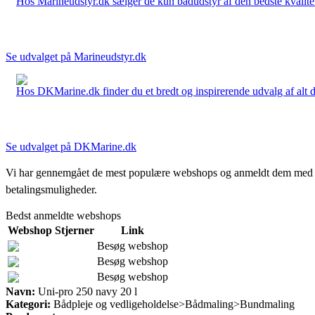
Hos Marineudstyr.dk sælger de kun bådudstyr af den bedste kvalitet.
Se udvalget på Marineudstyr.dk
Hos DKMarine.dk finder du et bredt og inspirerende udvalg af alt det
Se udvalget på DKMarine.dk
Vi har gennemgået de mest populære webshops og anmeldt dem med stjern
betalingsmuligheder.
Bedst anmeldte webshops
Webshop
Stjerner
Link
Besøg webshop
Besøg webshop
Besøg webshop
Navn:
Uni-pro 250 navy 20 l
Kategori:
Bådpleje og vedligeholdelse>Bådmaling>Bundmaling