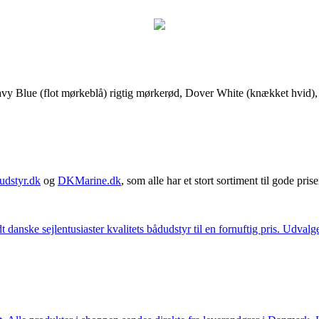
vy Blue (flot mørkeblå) rigtig mørkerød, Dover White (knækket hvid), l
udstyr.dk
og
DKMarine.dk
, som alle har et stort sortiment til gode prise
t danske sejlentusiaster kvalitets bådudstyr til en fornuftig pris. Udv