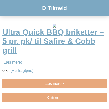
D Tilmeld
Ultra Quick BBQ briketter –
5 pr. pk/ til Safire & Cobb
grill
(Læs mere)
0
kr.
(Vis fragtpris)
Læs mere »
Køb nu »