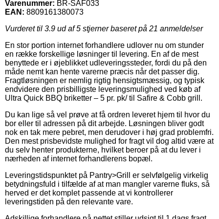
Varenummer:
BR-SAF033
EAN:
8809161380073
Vurderet til
3.9
ud af 5 stjerner baseret på
21
anmeldelser
En stor portion internet forhandlere udlover nu om stunder
en række forskellige løsninger til levering. En af de mest
benyttede er i øjeblikket udleveringssteder, fordi du på den
måde nemt kan hente varerne præcis når det passer dig.
Fragtløsningen er nemlig rigtig hensigtsmæssig, og typisk
endvidere den prisbilligste leveringsmulighed ved køb af
Ultra Quick BBQ briketter – 5 pr. pk/ til Safire & Cobb grill.
Du kan lige så vel prøve at få ordren leveret hjem til hvor du
bor eller til adressen på dit arbejde. Løsningen bliver godt
nok en tak mere pebret, men derudover i høj grad problemfri.
Den mest prisbevidste mulighed for fragt vil dog altid være at
du selv henter produkterne, hvilket beroer på at du lever i
nærheden af internet forhandlerens bopæl.
Leveringstidspunktet på Pantry>Grill er selvfølgelig virkelig
betydningsfuld i tilfælde af at man mangler varerne fluks, så
herved er det komplet passende at vi kontrollerer
leveringstiden på den relevante vare.
Adskillige forhandlere på nettet stiller udsigt til 1 dags fragt