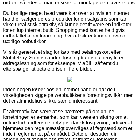
ordren, således at man er sikret at modtage den laveste pris.
Du bør lige meget hvad være klar over, at hvis en internet
handler sælger deres produkter for en salgspris som kan
virke urealistisk attraktiv, så kunne det tit være en indikator
for en fup internet butik. Shopping med kort er heldigvis
indbefattet af en forordning, hvilket sikrer kunden overfor
uærlige netbutikker.
Vi slår generelt et slag for køb med betalingskort eller
MobilePay. Som en anden løsning burde du benytte en
afdragsløsning som for eksempel ViaBill, såfremt du
efterspørger at betale prisen i flere bidder.
Inden nogen køber hos en internet handler bør de i
virkeligheden kigge på webbutikkens forretningsvilkår, men
det er almindeligvis ikke særlig interessant.
Et alternativ kan være at se nærmere på om online
forretningen er e-mærket, som kan være en sikring om at
online forhandleren efterfølger dansk lovgivning, udover at
hjemmesiden regelmæssigt overvåges af fagmænd som er
inde i reglementet på området. Dette er desuden din
anledning til at blive assisteret, såfremt du forvoldes