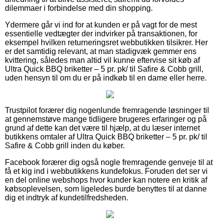
dilemmaer i forbindelse med din shopping.
Ydermere går vi ind for at kunden er på vagt for de mest
essentielle vedtægter der indvirker på transaktionen, for
eksempel hvilken returneringsret webbutikken tilsikrer. Her
er det samtidig relevant, at man stadigvæk gemmer ens
kvittering, således man altid vil kunne eftervise sit køb af
Ultra Quick BBQ briketter – 5 pr. pk/ til Safire & Cobb grill,
uden hensyn til om du er på indkøb til en dame eller herre.
Trustpilot forærer dig nogenlunde fremragende løsninger til
at gennemstøve mange tidligere brugeres erfaringer og på
grund af dette kan det være til hjælp, at du læser internet
butikkens omtaler af Ultra Quick BBQ briketter – 5 pr. pk/ til
Safire & Cobb grill inden du køber.
Facebook forærer dig også nogle fremragende genveje til at
få et kig ind i webbutikkens kundefokus. Foruden det ser vi
en del online webshops hvor kunder kan notere en kritik af
købsoplevelsen, som ligeledes burde benyttes til at danne
dig et indtryk af kundetilfredsheden.