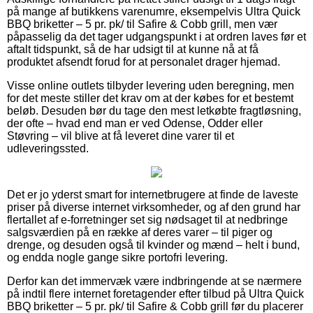
på mange af butikkens varenumre, eksempelvis Ultra Quick
BBQ briketter – 5 pr. pk/ til Safire & Cobb grill, men vær
påpasselig da det tager udgangspunkt i at ordren laves før et
aftalt tidspunkt, så de har udsigt til at kunne nå at få
produktet afsendt forud for at personalet drager hjemad.
Visse online outlets tilbyder levering uden beregning, men
for det meste stiller det krav om at der købes for et bestemt
beløb. Desuden bør du tage den mest letkøbte fragtløsning,
der ofte – hvad end man er ved Odense, Odder eller
Støvring – vil blive at få leveret dine varer til et
udleveringssted.
Det er jo yderst smart for internetbrugere at finde de laveste
priser på diverse internet virksomheder, og af den grund har
flertallet af e-forretninger set sig nødsaget til at nedbringe
salgsværdien på en række af deres varer – til piger og
drenge, og desuden også til kvinder og mænd – helt i bund,
og endda nogle gange sikre portofri levering.
Derfor kan det immervæk være indbringende at se nærmere
på indtil flere internet foretagender efter tilbud på Ultra Quick
BBQ briketter – 5 pr. pk/ til Safire & Cobb grill før du placerer