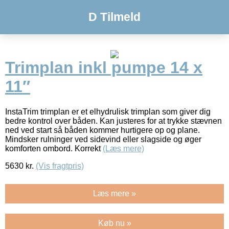
D Tilmeld
Trimplan inkl pumpe 14 x
11″
InstaTrim trimplan er et elhydrulisk trimplan som giver dig
bedre kontrol over båden. Kan justeres for at trykke stævnen
ned ved start så båden kommer hurtigere op og plane.
Mindsker rulninger ved sidevind eller slagside og øger
komforten ombord. Korrekt
(Læs mere)
5630
kr.
(Vis fragtpris)
Læs mere »
Køb nu »