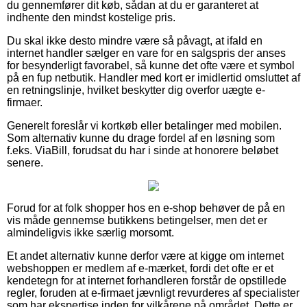
du gennemfører dit køb, sådan at du er garanteret at
indhente den mindst kostelige pris.
Du skal ikke desto mindre være så påvagt, at ifald en
internet handler sælger en vare for en salgspris der anses
for besynderligt favorabel, så kunne det ofte være et symbol
på en fup netbutik. Handler med kort er imidlertid omsluttet af
en retningslinje, hvilket beskytter dig overfor uægte e-
firmaer.
Generelt foreslår vi kortkøb eller betalinger med mobilen.
Som alternativ kunne du drage fordel af en løsning som
f.eks. ViaBill, forudsat du har i sinde at honorere beløbet
senere.
Forud for at folk shopper hos en e-shop behøver de på en
vis måde gennemse butikkens betingelser, men det er
almindeligvis ikke særlig morsomt.
Et andet alternativ kunne derfor være at kigge om internet
webshoppen er medlem af e-mærket, fordi det ofte er et
kendetegn for at internet forhandleren forstår de opstillede
regler, foruden at e-firmaet jævnligt revurderes af specialister
som har ekspertise inden for vilkårene på området. Dette er