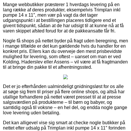
Mange webbutikker præsterer 1 hverdags levering på en
lang række af deres produkter, eksempelvis Trimplan inkl
pumpe 14 x 11″, men vær på vagt da det tager
udgangspunkt i at bestillingen placeres tidligere end et
givent tidspunkt, sådan at de har udsigt til at kunne nå at få
varen skippet afsted forud for at de pakkeansatte får fri.
Nogle få shops på nettet byder på fragt uden beregning, men
i mange tilfælde er det kun gældende hvis du handler for en
konkret pris. Ellers kan du overveje den mest prisbevidste
mulighed for levering, som oftest – uanset om man er ved
Kolding, Haderslev eller Assens – vil være at få fragtmanden
til at bringe din pakke til et afhentningssted.
Det er jo efterhånden ualmindeligt gnidningsløst for os alle
at søge sig frem til priser på flere online shops, og altså har
utallige forhandlere på nettet været presset til at at presse
salgsværdien på produkterne – til børn og babyer, og
samtidig også til voksne – en hel del, og endda nogle gange
love levering uden betaling.
Det kan alligevel vise sig smart at checke nogle butikker på
nettet efter udsalg på Trimplan inkl pumpe 14 x 11″ forinden