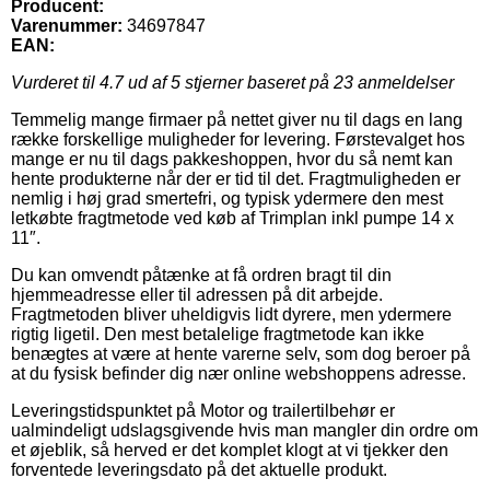
Producent:
Varenummer:
34697847
EAN:
Vurderet til
4.7
ud af 5 stjerner baseret på
23
anmeldelser
Temmelig mange firmaer på nettet giver nu til dags en lang
række forskellige muligheder for levering. Førstevalget hos
mange er nu til dags pakkeshoppen, hvor du så nemt kan
hente produkterne når der er tid til det. Fragtmuligheden er
nemlig i høj grad smertefri, og typisk ydermere den mest
letkøbte fragtmetode ved køb af Trimplan inkl pumpe 14 x
11″.
Du kan omvendt påtænke at få ordren bragt til din
hjemmeadresse eller til adressen på dit arbejde.
Fragtmetoden bliver uheldigvis lidt dyrere, men ydermere
rigtig ligetil. Den mest betalelige fragtmetode kan ikke
benægtes at være at hente varerne selv, som dog beroer på
at du fysisk befinder dig nær online webshoppens adresse.
Leveringstidspunktet på Motor og trailertilbehør er
ualmindeligt udslagsgivende hvis man mangler din ordre om
et øjeblik, så herved er det komplet klogt at vi tjekker den
forventede leveringsdato på det aktuelle produkt.