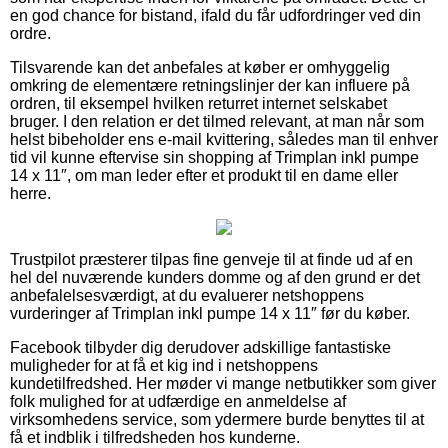
en god chance for bistand, ifald du får udfordringer ved din
ordre.
Tilsvarende kan det anbefales at køber er omhyggelig
omkring de elementære retningslinjer der kan influere på
ordren, til eksempel hvilken returret internet selskabet
bruger. I den relation er det tilmed relevant, at man når som
helst bibeholder ens e-mail kvittering, således man til enhver
tid vil kunne eftervise sin shopping af Trimplan inkl pumpe
14 x 11″, om man leder efter et produkt til en dame eller
herre.
Trustpilot præsterer tilpas fine genveje til at finde ud af en
hel del nuværende kunders domme og af den grund er det
anbefalelsesværdigt, at du evaluerer netshoppens
vurderinger af Trimplan inkl pumpe 14 x 11″ før du køber.
Facebook tilbyder dig derudover adskillige fantastiske
muligheder for at få et kig ind i netshoppens
kundetilfredshed. Her møder vi mange netbutikker som giver
folk mulighed for at udfærdige en anmeldelse af
virksomhedens service, som ydermere burde benyttes til at
få et indblik i tilfredsheden hos kunderne.