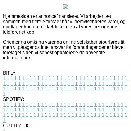
Hjemmesiden er annoncefinansieret. Vi arbejder tæt
sammen med flere e-firmaer når vi fremviser deres varer, og
modtager honorar i tilfælde af at en af vores besøgende
fuldfører et køb.
Orientering omkring varer og online selskaber ajourføres tit,
men vi påtager os intet ansvar for forandringer der er blevet
foretaget siden vi senest opdaterede de anvendte
informationer.
BITLY:
1
1
1
1
1
1
1
1
1
1
1
1
1
1
1
1
1
1
1
1
1
1
1
1
1
1
1
1
1
1
1
1
1
1
1
1
1
1
1
1
1
1
1
1
1
1
1
1
1
1
1
1
1
1
1
1
1
1
1
1
1
1
1
1
1
1
1
1
1
1
1
1
1
1
1
1
1
1
1
1
1
1
1
1
1
1
1
1
1
1
1
1
1
1
1
1
1
1
1
1
SPOTIFY:
1
1
1
1
1
1
1
1
1
1
1
1
1
1
1
1
1
1
1
1
1
1
1
1
1
1
1
1
1
1
1
1
1
1
1
1
1
1
1
1
1
1
1
1
1
1
1
1
1
1
1
1
1
1
1
1
1
1
1
1
1
1
1
1
1
1
1
1
1
1
1
1
1
1
1
1
1
1
1
1
1
1
1
1
1
1
1
1
1
1
1
1
1
1
1
1
1
1
1
1
CUTTLY BIO:
1