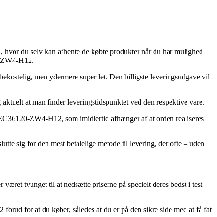
ted, hvor du selv kan afhente de købte produkter når du har mulighed
20-ZW4-H12.
re bekostelig, men ydermere super let. Den billigste leveringsudgave vil
g aktuelt at man finder leveringstidspunktet ved den respektive vare.
 REC36120-ZW4-H12, som imidlertid afhænger af at orden realiseres
tte sig for den mest betalelige metode til levering, der ofte – uden
været tvunget til at nedsætte priserne på specielt deres bedst i test
rud for at du køber, således at du er på den sikre side med at få fat