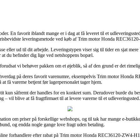
oder. En favorit iblandt mange er i dag at få leveret til et udleveringss
mest prisbevidste leveringsmetode ved køb af Trim motor Honda REC361
se eller ud til dit arbejde. Leveringstypen viser sig til tider en sjat me
r at du befinder dig lige ved netshoppens bopæl.
l forudsat vi behøver pakken om et øjeblik, så af den grund er det rimeli
elt hverdag på deres favorit varenumre, eksempelvis Trim motor Honda
å at få varerne betjent før lagerpersonalet tager hjem.
it kun såfremt der handles for en konkret sum. Derudover burde du beslu
vil blive at få fragtfirmaet til at levere varerne til et udleveringssted.
ation om priser på forskellige webshops, og til tak har mange e-butikker 
 bund, og endda nogle gange love fragt uden betaling.
online forhandlere efter rabat på Trim motor Honda REC36120-ZW4-H12 fo