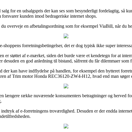
il salg for en udsalgspris der kan ses som besynderligt fordelagtig, så
m forsvarer kunden imod bedrageriske internet shops.
e du overveje en afbetalingsordning som for eksempel ViaBill, når du h
e-shoppens forretningsbetingelser, det er dog typisk ikke super interessa
n er støttet af e-mærket, siden det burde være et kendetegn for at interne
 er desuden en god anledning til bistand, såfremt du får dilemmaer som f
d der kan have indflydelse på handlen, for eksempel den bytteret forretni
rdren af Trim motor Honda REC36120-ZW4-H12, hvad end man søger efter
 en længere række nuværende konsumenters betragtninger og herved fore
.
 indtryk af e-forretningens troværdighed. Desuden er der endda interne
undetilfredsheden.