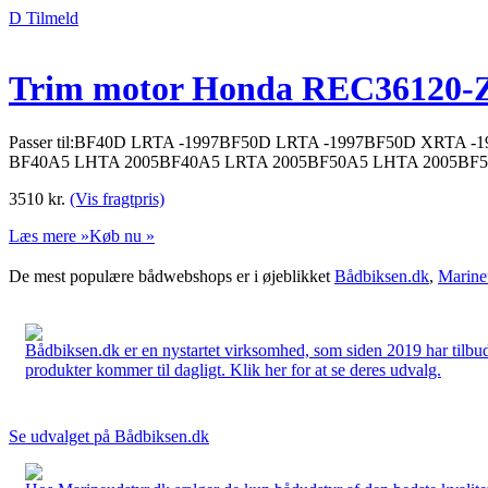
D Tilmeld
Trim motor Honda REC36120
Passer til:BF40D LRTA -1997BF50D LRTA -1997BF50D XRTA 
BF40A5 LHTA 2005BF40A5 LRTA 2005BF50A5 LHTA 2005BF5
3510
kr.
(Vis fragtpris)
Læs mere »
Køb nu »
De mest populære bådwebshops er i øjeblikket
Bådbiksen.dk
,
Marine
Bådbiksen.dk er en nystartet virksomhed, som siden 2019 har tilbud
produkter kommer til dagligt. Klik her for at se deres udvalg.
Se udvalget på Bådbiksen.dk