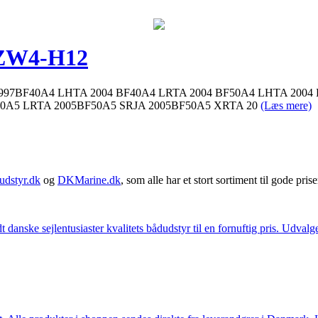
-ZW4-H12
-1997BF40A4 LHTA 2004 BF40A4 LRTA 2004 BF50A4 LHTA 2004
0A5 LRTA 2005BF50A5 SRJA 2005BF50A5 XRTA 20
(Læs mere)
udstyr.dk
og
DKMarine.dk
, som alle har et stort sortiment til gode prise
t danske sejlentusiaster kvalitets bådudstyr til en fornuftig pris. Udv