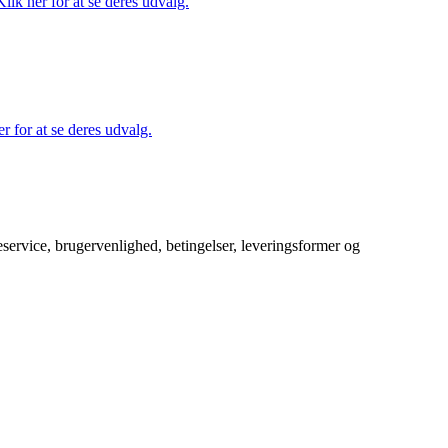
ik her for at se deres udvalg.
r for at se deres udvalg.
service, brugervenlighed, betingelser, leveringsformer og