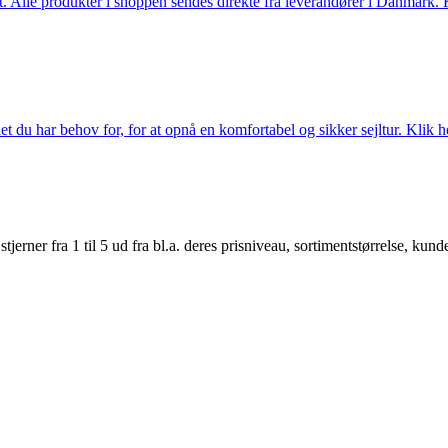
 Alle produkter i shoppen sendes direkte fra leverandører i Danmark. Kl
 du har behov for, for at opnå en komfortabel og sikker sejltur. Klik he
er fra 1 til 5 ud fra bl.a. deres prisniveau, sortimentstørrelse, kunde