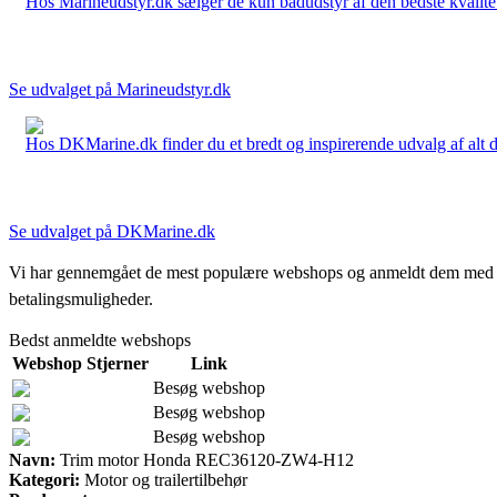
Hos Marineudstyr.dk sælger de kun bådudstyr af den bedste kvalitet.
Se udvalget på Marineudstyr.dk
Hos DKMarine.dk finder du et bredt og inspirerende udvalg af alt det
Se udvalget på DKMarine.dk
Vi har gennemgået de mest populære webshops og anmeldt dem med stjern
betalingsmuligheder.
Bedst anmeldte webshops
Webshop
Stjerner
Link
Besøg webshop
Besøg webshop
Besøg webshop
Navn:
Trim motor Honda REC36120-ZW4-H12
Kategori:
Motor og trailertilbehør