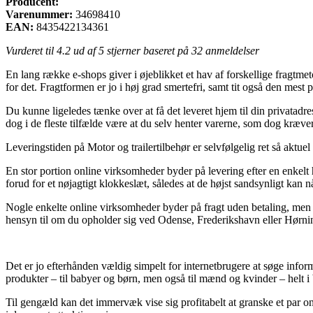
Producent:
Varenummer:
34698410
EAN:
8435422134361
Vurderet til
4.2
ud af 5 stjerner baseret på
32
anmeldelser
En lang række e-shops giver i øjeblikket et hav af forskellige fragtmet
for det. Fragtformen er jo i høj grad smertefri, samt tit også den 
Du kunne ligeledes tænke over at få det leveret hjem til din privatadres
dog i de fleste tilfælde være at du selv henter varerne, som dog kræve
Leveringstiden på Motor og trailertilbehør er selvfølgelig ret så aktue
En stor portion online virksomheder byder på levering efter en enk
forud for et nøjagtigt klokkeslæt, således at de højst sandsynligt kan n
Nogle enkelte online virksomheder byder på fragt uden betaling, men t
hensyn til om du opholder sig ved Odense, Frederikshavn eller Hørning – 
Det er jo efterhånden vældig simpelt for internetbrugere at søge inform
produkter – til babyer og børn, men også til mænd og kvinder – helt i
Til gengæld kan det immervæk vise sig profitabelt at granske et par 