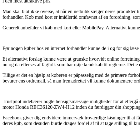
i den mest attraktive pris.
Man skal blot ikke overse, at når en netbutik sælger deres produkter t
forhandler. Køb med kort er imidlertid omfavnet af en forordning, so
Generelt anbefaler vi køb med kort eller MobilePay. Alternativt kunn
Før nogen køber hos en internet forhandler kunne de i og for sig læse 
Et alternativt forslag kunne være at granske hvorvidt online forretninge
nu og da efterses af fagfolk som har nøje kendskab til reglerne. Dette
Tillige er det en hjælp at køberen er påpasselig med de primære forhol
bevarer ens ordremail, så man fremadrettet vil kunne dokumentere o
Trustpilot indebærer nogle hensigtsmæssige muligheder for at eftergå
motor Honda REC36120-ZW4-H12 inden du færdiggør din shopping
Facebook giver dig endvidere immervæk troværdige løsninger til at få
deres køb, som desuden burde drages fordel af til at tage stilling til k