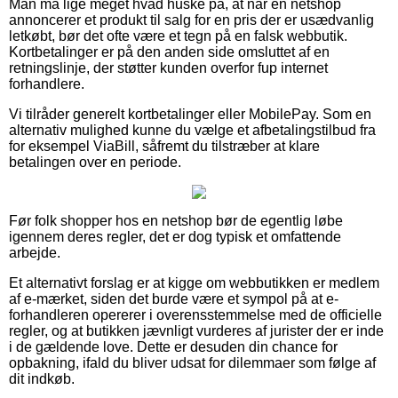
Man må lige meget hvad huske på, at når en netshop
annoncerer et produkt til salg for en pris der er usædvanlig
letkøbt, bør det ofte være et tegn på en falsk webbutik.
Kortbetalinger er på den anden side omsluttet af en
retningslinje, der støtter kunden overfor fup internet
forhandlere.
Vi tilråder generelt kortbetalinger eller MobilePay. Som en
alternativ mulighed kunne du vælge et afbetalingstilbud fra
for eksempel ViaBill, såfremt du tilstræber at klare
betalingen over en periode.
Før folk shopper hos en netshop bør de egentlig løbe
igennem deres regler, det er dog typisk et omfattende
arbejde.
Et alternativt forslag er at kigge om webbutikken er medlem
af e-mærket, siden det burde være et sympol på at e-
forhandleren opererer i overensstemmelse med de officielle
regler, og at butikken jævnligt vurderes af jurister der er inde
i de gældende love. Dette er desuden din chance for
opbakning, ifald du bliver udsat for dilemmaer som følge af
dit indkøb.