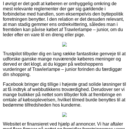
I øvrigt er det godt at køberen er omhyggelig omkring de
mest relevante reglementer der gør sig gældende i
forbindelse med handlen, som eksempelvis den byttepolitik
forretningen benytter. I den relation er det desuden relevant,
at man stadig gemmer ens ordrekvittering, således man i
fremtiden kan påvise købet af Trawlerlampe – junior, om du
leder efter en vare til en dreng eller pige.
Trustpilot tilbyder dig en lang række fantastiske genveje til at
udforske ganske mange nuværende køberes meninger og
derved er det klogt, at du kigger på webshoppens
vurderinger af Trawlerlampe – junior forinden du færdiggør
din shopping.
Facebook bringer dig tillige i højeste grad solide løsninger til
at få indtryk af webbutikkens troværdighed. Derudover ser vi
mange butikker på nettet som tilbyder folk at frembringe en
omtale af købsoplevelsen, hvilket tilmed burde benyttes til at
bedømme tilfredsheden hos kunderne.
Websitet er finansieret ved hjælp af annoncer. Vi har aftaler