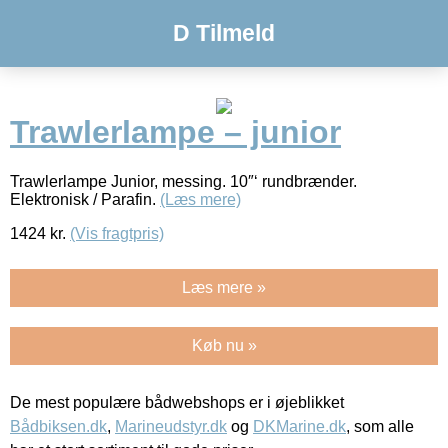
D Tilmeld
Trawlerlampe – junior
Trawlerlampe Junior, messing. 10″‘ rundbrænder.
Elektronisk / Parafin.
(Læs mere)
1424
kr.
(Vis fragtpris)
Læs mere »
Køb nu »
De mest populære bådwebshops er i øjeblikket
Bådbiksen.dk
,
Marineudstyr.dk
og
DKMarine.dk
, som alle