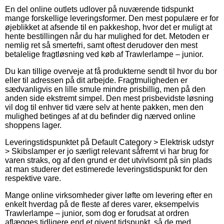
En del online outlets udlover på nuværende tidspunkt
mange forskellige leveringsformer. Den mest populære er for
øjeblikket at afsende til en pakkeshop, hvor det er muligt at
hente bestillingen når du har mulighed for det. Metoden er
nemlig ret så smertefri, samt oftest derudover den mest
betalelige fragtløsning ved køb af Trawlerlampe – junior.
Du kan tillige overveje at få produkterne sendt til hvor du bor
eller til adressen på dit arbejde. Fragtmuligheden er
sædvanligvis en lille smule mindre prisbillig, men på den
anden side ekstremt simpel. Den mest prisbevidste løsning
vil dog til enhver tid være selv at hente pakken, men den
mulighed betinges af at du befinder dig nærved online
shoppens lager.
Leveringstidspunktet på Default Category > Elektrisk udstyr
> Skibslamper er jo særligt relevant såfremt vi har brug for
varen straks, og af den grund er det utvivlsomt på sin plads
at man studerer det estimerede leveringstidspunkt for den
respektive vare.
Mange online virksomheder giver løfte om levering efter en
enkelt hverdag på de fleste af deres varer, eksempelvis
Trawlerlampe – junior, som dog er forudsat at ordren
aflægges tidligere end et givent tidspunkt, så de med