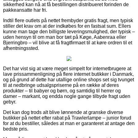
sikkerhed kan nå at få bestillingen distribueret forinden de
pakkeansatte har fri.
Indtil flere outlets på nettet frembyder gratis fragt, men typisk
stiller det krav om at der indkøbes for en fastsat sum. Ellers
kunne man tage den billigste leveringsmulighed, der typisk –
uden hensyn til om man bor tæt på Køge, Aabenraa eller
Bjerringbro – vil blive at få fragtfirmaet til at køre ordren til et
afhentningssted.
Det har vist sig at være meget simpelt for internetbrugere at
lave prissammenligning på flere internet butikker i Danmark,
og på grund af dette har utallige online shops set sig tvunget
til at nedbringe udsalgspriserne på en række af deres
produkter – til babyer og børn, og samtidig til herrer og
damer – markant, og endda nogle gange tilbyde fragt uden
gebyr.
Det kan dog trods alt blive lønnende at granske diverse
butikker på nettet efter rabat på Trawlerlampe – junior forud
for at du bestiller, således at man er garanteret at antage den
bedste pris.