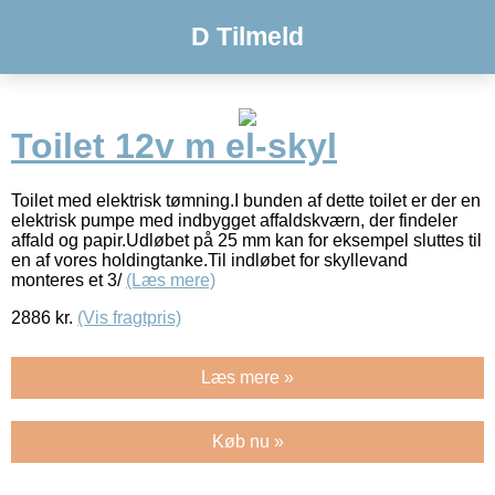
D Tilmeld
Toilet 12v m el-skyl
Toilet med elektrisk tømning.I bunden af dette toilet er der en
elektrisk pumpe med indbygget affaldskværn, der findeler
affald og papir.Udløbet på 25 mm kan for eksempel sluttes til
en af vores holdingtanke.Til indløbet for skyllevand
monteres et 3/
(Læs mere)
2886
kr.
(Vis fragtpris)
Læs mere »
Køb nu »