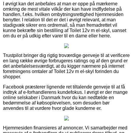
I øvrigt kan det anbefales at man er oppe på mærkerne
omkring de mest vitale vilkår der kan have indflydelse på
handlen, f.eks. hvilken ombytningsrettighed hjemmesiden
benytter. I relation til det er det i øvrigt relevant, at man
stadigvæk sikrer ens ordremail, så man fremadrettet vil
kunne bekræfte sin bestilling af Toilet 12v m el-skyl, uanset
om du er på udkig efter varer til en dame eller herre.
Trustpilot bringer dig rigtig troværdige genveje til at verificere
en lang række øvrige forbrugeres ratings og af den grund er
det anbefalelsesværdigt, at du kigger nærmere på internet
forretningens omtaler af Toilet 12v m el-skyl forinden du
shopper.
Facebook præsterer lignende ret tiltalende genveje til at få
indtryk af e-forhandlerens kundefokus. I øvrigt er der mange
online selskaber i Danmark hvor du kan nedfælde en
bedømmelse af købsoplevelsen, som desuden bør
anvendes til at vurdere hvor glade kunderne er.
Hjemmesiden finansieres af annoncer. Vi samarbejder med