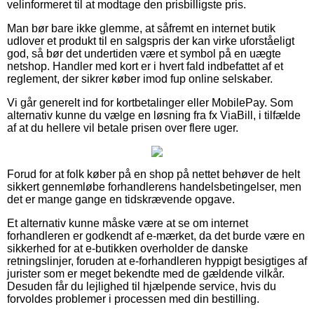
velinformeret til at modtage den prisbilligste pris.
Man bør bare ikke glemme, at såfremt en internet butik
udlover et produkt til en salgspris der kan virke uforståeligt
god, så bør det undertiden være et symbol på en uægte
netshop. Handler med kort er i hvert fald indbefattet af et
reglement, der sikrer køber imod fup online selskaber.
Vi går generelt ind for kortbetalinger eller MobilePay. Som
alternativ kunne du vælge en løsning fra fx ViaBill, i tilfælde
af at du hellere vil betale prisen over flere uger.
Forud for at folk køber på en shop på nettet behøver de helt
sikkert gennemløbe forhandlerens handelsbetingelser, men
det er mange gange en tidskrævende opgave.
Et alternativ kunne måske være at se om internet
forhandleren er godkendt af e-mærket, da det burde være en
sikkerhed for at e-butikken overholder de danske
retningslinjer, foruden at e-forhandleren hyppigt besigtiges af
jurister som er meget bekendte med de gældende vilkår.
Desuden får du lejlighed til hjælpende service, hvis du
forvoldes problemer i processen med din bestilling.