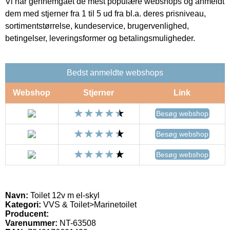
Vi har gennemgået de mest populære webshops og anmeldt
dem med stjerner fra 1 til 5 ud fra bl.a. deres prisniveau,
sortimentstørrelse, kundeservice, brugervenlighed,
betingelser, leveringsformer og betalingsmuligheder.
Bedst anmeldte webshops
Webshop
Stjerner
Link
Besøg webshop
Besøg webshop
Besøg webshop
Navn:
Toilet 12v m el-skyl
Kategori:
VVS & Toilet>Marinetoilet
Producent:
Varenummer:
NT-63508