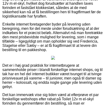
12v m el-skyl, hvilket dog forudsætter at handlen laves
forinden et fastslået klokkeslæt, således at de med
sikkerhed kan nå at få bestillingen hen til fragtfirmaet før de
logistikansatte har fyraften.
Enkelte internet foretagender byder på levering uden
beregning, men for det meste under forudsætning af at der
indkøbes for et præcist beløb. Alternativt må man foretrække
den mest prisbevidste mulighed for levering, som i mange
tilfælde – ligegyldigt om man opholder sig ved Fredericia,
Slagelse eller Sæby – er at få fragtfirmaet til at levere din
bestilling til en pakkeshop.
Det er i høj grad praktisk for internetbrugere at
sammenholde priser i blandt forskellige internet shops, og til
tak har en hel del internet butikker været tvunget til at tvinge
prisniveauet på varerne – til juniorer, men også til damer og
herrer – kolossalt, og endda nogle gange yde levering uden
gebyr.
Det kan immervæk vise sig tiden værd at efterprøve et par
forskellige webshops efter rabat på Toilet 12v m el-skyl
forinden du gennemfører din bestilling, så man er