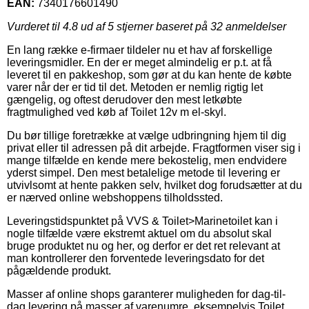
EAN:
7340176601490
Vurderet til
4.8
ud af 5 stjerner baseret på
32
anmeldelser
En lang række e-firmaer tildeler nu et hav af forskellige
leveringsmidler. En der er meget almindelig er p.t. at få
leveret til en pakkeshop, som gør at du kan hente de købte
varer når der er tid til det. Metoden er nemlig rigtig let
gængelig, og oftest derudover den mest letkøbte
fragtmulighed ved køb af Toilet 12v m el-skyl.
Du bør tillige foretrække at vælge udbringning hjem til dig
privat eller til adressen på dit arbejde. Fragtformen viser sig i
mange tilfælde en kende mere bekostelig, men endvidere
yderst simpel. Den mest betalelige metode til levering er
utvivlsomt at hente pakken selv, hvilket dog forudsætter at du
er nærved online webshoppens tilholdssted.
Leveringstidspunktet på VVS & Toilet>Marinetoilet kan i
nogle tilfælde være ekstremt aktuel om du absolut skal
bruge produktet nu og her, og derfor er det ret relevant at
man kontrollerer den forventede leveringsdato for det
pågældende produkt.
Masser af online shops garanterer muligheden for dag-til-
dag levering på masser af varenumre, eksempelvis Toilet