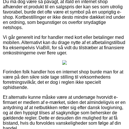
Du må dog være så påvagt, at ifald en internet shop
afhænder et produkt til en salgspris der kan ses som utrolig
favorabel, burde det ofte være et symbol på en uoprigtig e-
shop. Kortbestillinger er ikke desto mindre dækket ind under
en ordning, som begunstiger os overfor snydagtige
netshops.
Vi går generelt ind for handler med kort eller betalinger med
mobilen. Alternativt kan du drage nytte af et afbetalingstilbud
fra eksempelvis ViaBill, for så vidt du tilstræber at finansiere
omkostningerne over flere uger.
Forinden folk handler hos en internet shop burde man for at
være på den sikre side tage stilling til virksomhedens
forretningsvilkår, det er dog i reglen ikke specielt
ophidsende.
Et alternativ kunne måske være at undersøge hvorvidt e-
firmaet er medlem af e-mærket, siden det almindeligvis er en
antydning af at netbutikken retter sig efter dansk lovgivning,
og at den hyppigt tilses af sagkyndige som behersker de
gældende regler. Dette er desuden din mulighed for at få
bistand, hvis du forvoldes vanskeligheder som følge af din
handel.