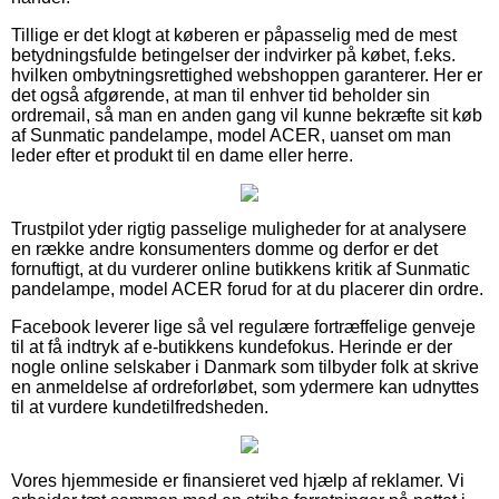
Tillige er det klogt at køberen er påpasselig med de mest
betydningsfulde betingelser der indvirker på købet, f.eks.
hvilken ombytningsrettighed webshoppen garanterer. Her er
det også afgørende, at man til enhver tid beholder sin
ordremail, så man en anden gang vil kunne bekræfte sit køb
af Sunmatic pandelampe, model ACER, uanset om man
leder efter et produkt til en dame eller herre.
Trustpilot yder rigtig passelige muligheder for at analysere
en række andre konsumenters domme og derfor er det
fornuftigt, at du vurderer online butikkens kritik af Sunmatic
pandelampe, model ACER forud for at du placerer din ordre.
Facebook leverer lige så vel regulære fortræffelige genveje
til at få indtryk af e-butikkens kundefokus. Herinde er der
nogle online selskaber i Danmark som tilbyder folk at skrive
en anmeldelse af ordreforløbet, som ydermere kan udnyttes
til at vurdere kundetilfredsheden.
Vores hjemmeside er finansieret ved hjælp af reklamer. Vi