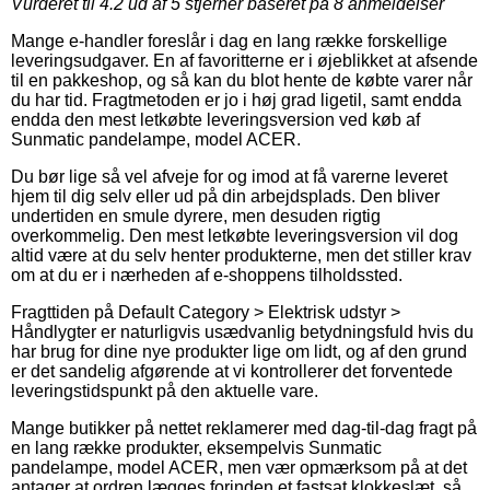
Vurderet til
4.2
ud af 5 stjerner baseret på
8
anmeldelser
Mange e-handler foreslår i dag en lang række forskellige
leveringsudgaver. En af favoritterne er i øjeblikket at afsende
til en pakkeshop, og så kan du blot hente de købte varer når
du har tid. Fragtmetoden er jo i høj grad ligetil, samt endda
endda den mest letkøbte leveringsversion ved køb af
Sunmatic pandelampe, model ACER.
Du bør lige så vel afveje for og imod at få varerne leveret
hjem til dig selv eller ud på din arbejdsplads. Den bliver
undertiden en smule dyrere, men desuden rigtig
overkommelig. Den mest letkøbte leveringsversion vil dog
altid være at du selv henter produkterne, men det stiller krav
om at du er i nærheden af e-shoppens tilholdssted.
Fragttiden på Default Category > Elektrisk udstyr >
Håndlygter er naturligvis usædvanlig betydningsfuld hvis du
har brug for dine nye produkter lige om lidt, og af den grund
er det sandelig afgørende at vi kontrollerer det forventede
leveringstidspunkt på den aktuelle vare.
Mange butikker på nettet reklamerer med dag-til-dag fragt på
en lang række produkter, eksempelvis Sunmatic
pandelampe, model ACER, men vær opmærksom på at det
antager at ordren lægges forinden et fastsat klokkeslæt, så