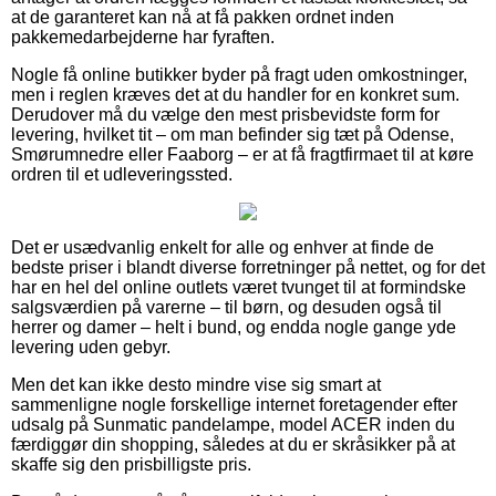
at de garanteret kan nå at få pakken ordnet inden
pakkemedarbejderne har fyraften.
Nogle få online butikker byder på fragt uden omkostninger,
men i reglen kræves det at du handler for en konkret sum.
Derudover må du vælge den mest prisbevidste form for
levering, hvilket tit – om man befinder sig tæt på Odense,
Smørumnedre eller Faaborg – er at få fragtfirmaet til at køre
ordren til et udleveringssted.
Det er usædvanlig enkelt for alle og enhver at finde de
bedste priser i blandt diverse forretninger på nettet, og for det
har en hel del online outlets været tvunget til at formindske
salgsværdien på varerne – til børn, og desuden også til
herrer og damer – helt i bund, og endda nogle gange yde
levering uden gebyr.
Men det kan ikke desto mindre vise sig smart at
sammenligne nogle forskellige internet foretagender efter
udsalg på Sunmatic pandelampe, model ACER inden du
færdiggør din shopping, således at du er skråsikker på at
skaffe sig den prisbilligste pris.