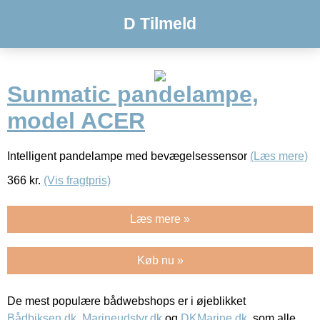
D Tilmeld
Sunmatic pandelampe,
model ACER
Intelligent pandelampe med bevægelsessensor
(Læs mere)
366
kr.
(Vis fragtpris)
Læs mere »
Køb nu »
De mest populære bådwebshops er i øjeblikket
Bådbiksen.dk
,
Marineudstyr.dk
og
DKMarine.dk
, som alle