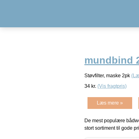
mundbind 
Støvfilter, maske 2pk
(Læ
34
kr.
(Vis fragtpris)
Læs mere »
De mest populære bådwe
stort sortiment til gode pr