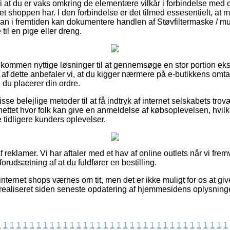
 at du er vaks omkring de elementære vilkår i forbindelse med
rnet shoppen har. I den forbindelse er det tilmed essesentielt, at
 man i fremtiden kan dokumentere handlen af Støvfiltermaske / 
il en pige eller dreng.
uldkommen nyttige løsninger til at gennemsøge en stor portion ek
f dette anbefaler vi, at du kigger nærmere på e-butikkens omtal
du placerer din ordre.
isse belejlige metoder til at få indtryk af internet selskabets tr
nettet hvor folk kan give en anmeldelse af købsoplevelsen, hv
tidligere kunders oplevelser.
 reklamer. Vi har aftaler med et hav af online outlets når vi frem
orudsætning af at du fuldfører en bestilling.
internet shops værnes om tit, men det er ikke muligt for os at gi
ealiseret siden seneste opdatering af hjemmesidens oplysninge
1
1
1
1
1
1
1
1
1
1
1
1
1
1
1
1
1
1
1
1
1
1
1
1
1
1
1
1
1
1
1
1
1
1
1