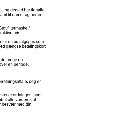
, og derved har flertallet
samt til damer og herrer –
tøvfiltermaske /
raktive pris.
er for en udsalgspris som
med gængse betalingskort
r du bruge en
over en periode.
rretningsaftale, dog er
e-mærke ordningen, som
abet ofte vurderes af
for besvær med din