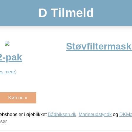
D Tilmeld
Støvfiltermask
2-pak
s mere)
Køb nu »
bshops er i øjeblikket
Bådbiksen.dk
,
Marineudstyr.dk
og
DKMar
iser.