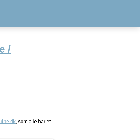
e /
ine.dk
, som alle har et