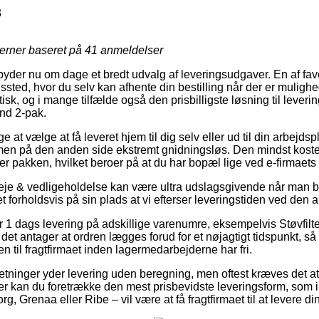
3
jerner baseret på
41
anmeldelser
lbyder nu om dage et bredt udvalg af leveringsudgaver. En af favor
ngssted, hvor du selv kan afhente din bestilling når der er muligh
sk, og i mange tilfælde også den prisbilligste løsning til leveri
nd 2-pak.
 at vælge at få leveret hjem til dig selv eller ud til din arbejds
men på den anden side ekstremt gnidningsløs. Den mindst koste
ter pakken, hvilket beroer på at du har bopæl lige ved e-firmaet
eje & vedligeholdelse kan være ultra udslagsgivende når man 
et forholdsvis på sin plads at vi efterser leveringstiden ved den a
r 1 dags levering på adskillige varenumre, eksempelvis Støvfil
et antager at ordren lægges forud for et nøjagtigt tidspunkt, så
en til fragtfirmaet inden lagermedarbejderne har fri.
retninger yder levering uden beregning, men oftest kræves det at
er kan du foretrække den mest prisbevidste leveringsform, som 
g, Grenaa eller Ribe – vil være at få fragtfirmaet til at levere di