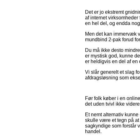
Det er jo ekstremt gnidni
af internet virksomheder 
en hel del, og endda nog
Men det kan immervæk væ
mundbind 2-pak forud for 
Du må ikke desto mindre h
er mystisk god, kunne d
er heldigvis en del af en
Vi slår generelt et slag 
afdragsløsning som eksem
Før folk køber i en onlin
det uden tvivl ikke videre
Et nemt alternativ kunn
skulle være et tegn på at 
sagkyndige som forstår vi
handel.