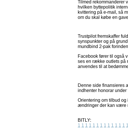
Tilmed rekommanderer vi
hvilken byttepolitik inte
kvittering på e-mail, så
om du skal købe en gave t
Trustpilot fremskaffer f
synspunkter og på grund a
mundbind 2-pak forinden 
Facebook fører til også v
ses en række outlets på 
anvendes til at bedømme 
Denne side finansieres af
indhenter honorar under f
Orientering om tilbud og 
ændringer der kan være r
BITLY:
1
1
1
1
1
1
1
1
1
1
1
1
1