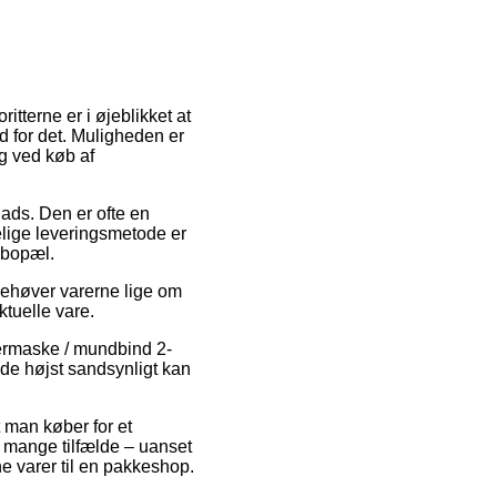
itterne er i øjeblikket at
ed for det. Muligheden er
ng ved køb af
plads. Den er ofte en
lige leveringsmetode er
s bopæl.
behøver varerne lige om
ktuelle vare.
termaske / mundbind 2-
 de højst sandsynligt kan
 man køber for et
i mange tilfælde – uanset
ne varer til en pakkeshop.