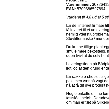
Producent:
Varenummer:
3072641
EAN:
5709386597894
Vurderet til
4.8
ud af 5 st
En del internet firmaer ti
få leveret til et udleveri
nemlig yderst uproblemati
Støvfiltermaske / mundbi
Du kunne tillige planlægge
smule mere bekostelig, 
uden tvivl at du selv hen
Leveringstiden på Bådpl
lidt, og af den grund er d
En række e-shops tilsige
pak, men vær på vagt da d
nå at få dit nye produkt h
Nogle enkelte online for
fastslået beløb. Derudov
om man er tæt på Silkebor