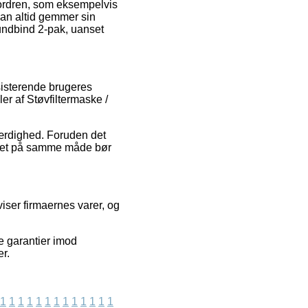
 ordren, som eksempelvis
 man altid gemmer sin
mundbind 2-pak, uanset
sisterende brugeres
er af Støvfiltermaske /
oværdighed. Foruden det
ilket på samme måde bør
viser firmaernes varer, og
ve garantier imod
r.
1
1
1
1
1
1
1
1
1
1
1
1
1