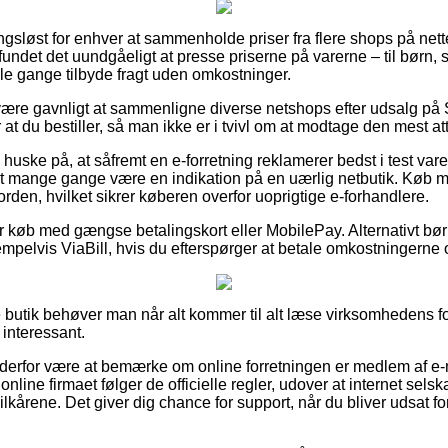
ngsløst for enhver at sammenholde priser fra flere shops på nettet
fundet det uundgåeligt at presse priserne på varerne – til børn, 
le gange tilbyde fragt uden omkostninger.
re gavnligt at sammenligne diverse netshops efter udsalg på S
at du bestiller, så man ikke er i tvivl om at modtage den mest att
uske på, at såfremt en e-forretning reklamerer bedst i test var
et mange gange være en indikation på en uærlig netbutik. Køb 
 orden, hvilket sikrer køberen overfor uoprigtige e-forhandlere.
for køb med gængse betalingskort eller MobilePay. Alternativt bø
pelvis ViaBill, hvis du efterspørger at betale omkostningerne 
e butik behøver man når alt kommer til alt læse virksomhedens fo
 interessant.
e derfor være at bemærke om online forretningen er medlem af 
online firmaet følger de officielle regler, udover at internet selsk
lkårene. Det giver dig chance for support, når du bliver udsat 