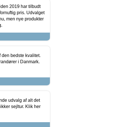
den 2019 har tilbudt
fornuftig pris. Udvalget
u, men nye produkter
g.
den bedste kvalitet.
erandører i Danmark.
de udvalg af alt det
kker sejltur. Klik her