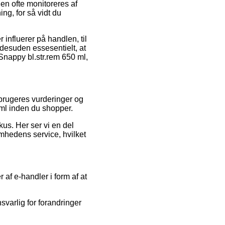
len ofte monitoreres af
ng, for så vidt du
influerer på handlen, til
desuden essesentielt, at
Snappy bl.str.rem 650 ml,
rbrugeres vurderinger og
0 ml inden du shopper.
us. Her ser vi en del
mhedens service, hvilket
af e-handler i form af at
svarlig for forandringer