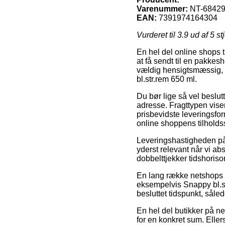
Varenummer:
NT-6842
EAN:
7391974164304
Vurderet til
3.9
ud af 5 st
En hel del online shops 
at få sendt til en pakkesh
vældig hensigtsmæssig, 
bl.str.rem 650 ml.
Du bør lige så vel beslutt
adresse. Fragttypen vise
prisbevidste leveringsfor
online shoppens tilholds
Leveringshastigheden på
yderst relevant når vi ab
dobbelttjekker tidshoriso
En lang række netshops i
eksempelvis Snappy bl.st
besluttet tidspunkt, såle
En hel del butikker på net
for en konkret sum. Eller