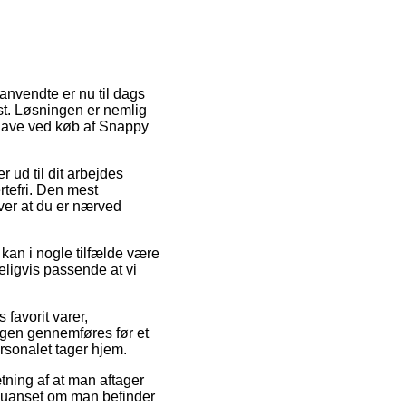
anvendte er nu til dags
lyst. Løsningen er nemlig
dgave ved køb af Snappy
r ud til dit arbejdes
tefri. Den mest
æver at du er nærved
an i nogle tilfælde være
deligvis passende at vi
favorit varer,
ngen gennemføres før et
ersonalet tager hjem.
ætning af at man aftager
 – uanset om man befinder