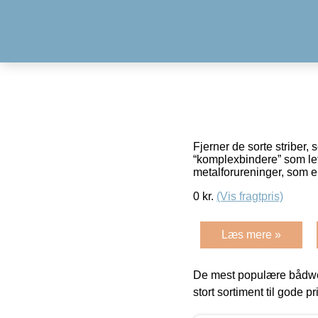
Fjerner de sorte striber,
“komplexbindere” som let 
metalforureninger, som 
0
kr.
(Vis fragtpris)
Læs mere »
De mest populære bådwe
stort sortiment til gode pr