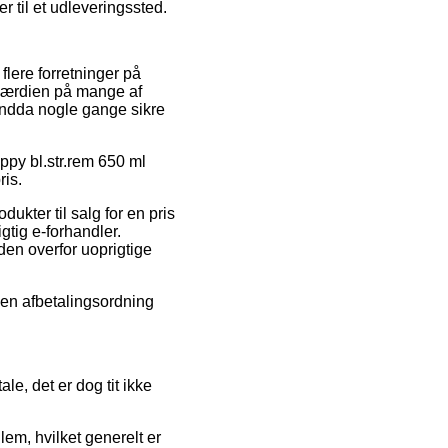
er til et udleveringssted.
flere forretninger på
sværdien på mange af
 endda nogle gange sikre
appy bl.str.rem 650 ml
ris.
ukter til salg for en pris
gtig e-forhandler.
den overfor uoprigtige
e en afbetalingsordning
le, det er dog tit ikke
m, hvilket generelt er