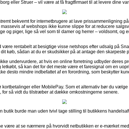
rg eller Struer – vil være at få fragtfirmaet til at levere dine var
tremt bekvemt for internetbrugere at lave prissammenligning på 
ar massevis af webshops ikke kunne slippe for at reducere salg
nge og piger, lige så vel som til damer og herrer – voldsomt, og
id være rentabelt at besigtige visse netshops efter udsalg på Sn
dit køb, sådan at du er skudsikker på at antage den skarpeste p
kke undervurdere, at hvis en online forretning udbyder deres prod
letkøbt, så kan det for det meste være et faresignal om en uopri
ikke desto mindre indbefattet af en forordning, som beskytter kun
for kortbetalinger eller MobilePay. Som et alternativ bør du vælg
, for så vidt du tilstræber at dække omkostningerne senere.
 butik burde man uden tvivl tage stilling til butikkens handelsafta
 være at se nærmere på hvorvidt netbutikken er e-mærket medle