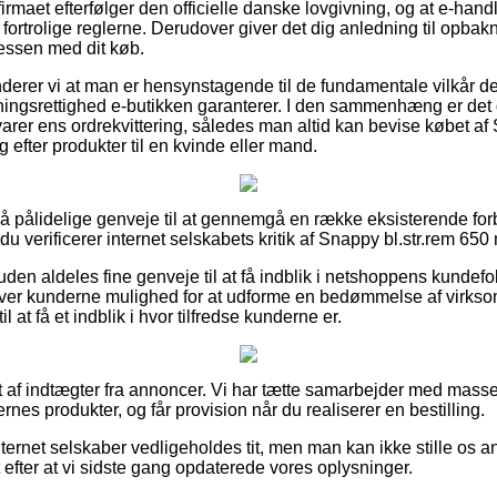
firmaet efterfølger den officielle danske lovgivning, og at e-hand
ortrolige reglerne. Derudover giver det dig anledning til opbakni
essen med dit køb.
rer vi at man er hensynstagende til de fundamentale vilkår der 
ingsrettighed e-butikken garanterer. I den sammenhæng er det 
rer ens ordrekvittering, således man altid kan bevise købet af 
efter produkter til en kvinde eller mand.
 så pålidelige genveje til at gennemgå en række eksisterende fo
 du verificerer internet selskabets kritik af Snappy bl.str.rem 65
en aldeles fine genveje til at få indblik i netshoppens kundefok
iver kunderne mulighed for at udforme en bedømmelse af virkso
 at få et indblik i hvor tilfredse kunderne er.
 af indtægter fra annoncer. Vi har tætte samarbejder med masser 
ernes produkter, og får provision når du realiserer en bestilling.
ternet selskaber vedligeholdes tit, men man kan ikke stille os an
 efter at vi sidste gang opdaterede vores oplysninger.