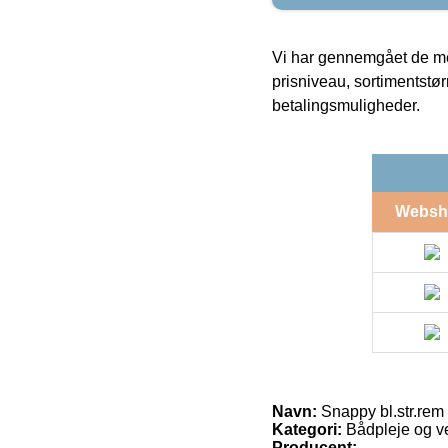
Vi har gennemgået de mes
prisniveau, sortimentstø
betalingsmuligheder.
Websh
Navn:
Snappy bl.str.rem
Kategori:
Bådpleje og v
Producent: