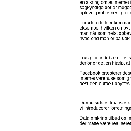
en sikring om at internet 
sagkyndige der er meget f
oplever problemer i proc
Foruden dette rekommande
eksempel hvilken ombytn
man når som helst opbeva
hvad end man er på udkig 
Trustpilot indebærer ret
derfor er det en hjælp, at
Facebook præsterer desud
internet varehuse som g
desuden burde udnyttes til
Denne side er finansieret
vi introducerer forretning
Data omkring tilbud og in
der måtte være realiseret