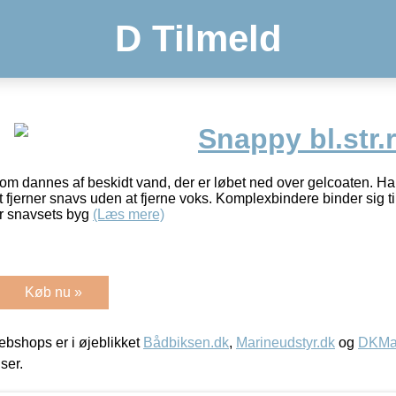
D Tilmeld
Snappy bl.str.
 som dannes af beskidt vand, der er løbet ned over gelcoaten. Ha
fjerner snavs uden at fjerne voks. Komplexbindere binder sig ti
er snavsets byg
(Læs mere)
Køb nu »
bshops er i øjeblikket
Bådbiksen.dk
,
Marineudstyr.dk
og
DKMar
iser.