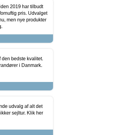
den 2019 har tilbudt
fornuftig pris. Udvalget
u, men nye produkter
g.
den bedste kvalitet.
erandører i Danmark.
de udvalg af alt det
kker sejltur. Klik her