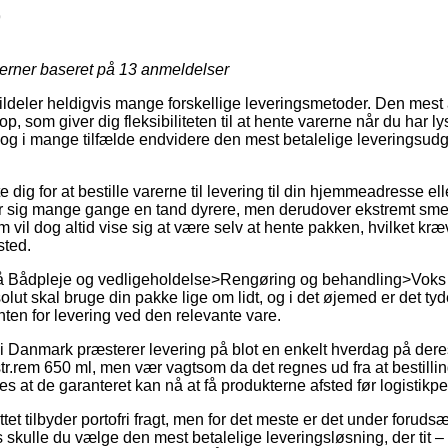
9
jerner baseret på
13
anmeldelser
tildeler heldigvis mange forskellige leveringsmetoder. Den mest 
op, som giver dig fleksibiliteten til at hente varerne når du har 
og i mange tilfælde endvidere den mest betalelige leveringsu
e dig for at bestille varerne til levering til din hjemmeadresse elle
r sig mange gange en tand dyrere, men derudover ekstremt smer
m vil dog altid vise sig at være selv at hente pakken, hvilket kr
sted.
 Bådpleje og vedligeholdelse>Rengøring og behandling>Voks k
solut skal bruge din pakke lige om lidt, og i det øjemed er det ty
nten for levering ved den relevante vare.
 Danmark præsterer levering på blot en enkelt hverdag på deres 
r.rem 650 ml, men vær vagtsom da det regnes ud fra at bestilli
des at de garanteret kan nå at få produkterne afsted før logistikp
tet tilbyder portofri fragt, men for det meste er det under foruds
s skulle du vælge den mest betalelige leveringsløsning, der tit