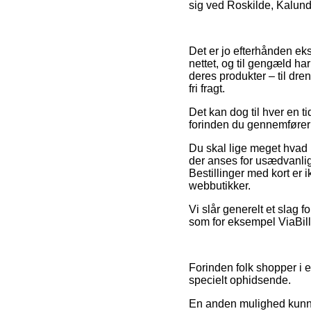
sig ved Roskilde, Kalundbo
Det er jo efterhånden eks
nettet, og til gengæld h
deres produkter – til dre
fri fragt.
Det kan dog til hver en t
forinden du gennemfører 
Du skal lige meget hvad i
der anses for usædvanlig 
Bestillinger med kort er 
webbutikker.
Vi slår generelt et slag 
som for eksempel ViaBill
Forinden folk shopper i en
specielt ophidsende.
En anden mulighed kunne