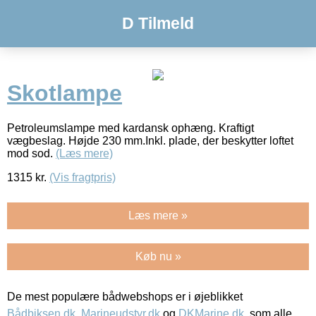
D Tilmeld
Skotlampe
Petroleumslampe med kardansk ophæng. Kraftigt
vægbeslag. Højde 230 mm.Inkl. plade, der beskytter loftet
mod sod.
(Læs mere)
1315
kr.
(Vis fragtpris)
Læs mere »
Køb nu »
De mest populære bådwebshops er i øjeblikket
Bådbiksen.dk
,
Marineudstyr.dk
og
DKMarine.dk
, som alle