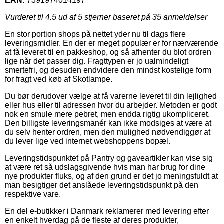
EAN:
7391974014197
Vurderet til
4.5
ud af 5 stjerner baseret på
35
anmeldelser
En stor portion shops på nettet yder nu til dags flere
leveringsmidler. En der er meget populær er for nærværende
at få leveret til en pakkeshop, og så afhenter du blot ordren
lige når det passer dig. Fragttypen er jo ualmindeligt
smertefri, og desuden endvidere den mindst kostelige form
for fragt ved køb af Skotlampe.
Du bør derudover vælge at få varerne leveret til din lejlighed
eller hus eller til adressen hvor du arbejder. Metoden er godt
nok en smule mere pebret, men endda rigtig ukompliceret.
Den billigste leveringsmanér kan ikke modsiges at være at
du selv henter ordren, men den mulighed nødvendiggør at
du lever lige ved internet webshoppens bopæl.
Leveringstidspunktet på Pantry og gaveartikler kan vise sig
at være ret så udslagsgivende hvis man har brug for dine
nye produkter fluks, og af den grund er det jo meningsfuldt at
man besigtiger det anslåede leveringstidspunkt på den
respektive vare.
En del e-butikker i Danmark reklamerer med levering efter
en enkelt hverdag på de fleste af deres produkter,