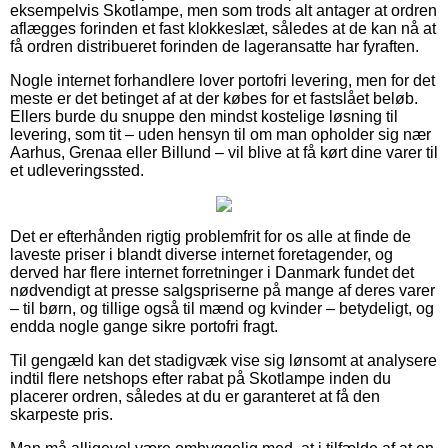
eksempelvis Skotlampe, men som trods alt antager at ordren
aflægges forinden et fast klokkeslæt, således at de kan nå at
få ordren distribueret forinden de lageransatte har fyraften.
Nogle internet forhandlere lover portofri levering, men for det
meste er det betinget af at der købes for et fastslået beløb.
Ellers burde du snuppe den mindst kostelige løsning til
levering, som tit – uden hensyn til om man opholder sig nær
Aarhus, Grenaa eller Billund – vil blive at få kørt dine varer til
et udleveringssted.
Det er efterhånden rigtig problemfrit for os alle at finde de
laveste priser i blandt diverse internet foretagender, og
derved har flere internet forretninger i Danmark fundet det
nødvendigt at presse salgspriserne på mange af deres varer
– til børn, og tillige også til mænd og kvinder – betydeligt, og
endda nogle gange sikre portofri fragt.
Til gengæld kan det stadigvæk vise sig lønsomt at analysere
indtil flere netshops efter rabat på Skotlampe inden du
placerer ordren, således at du er garanteret at få den
skarpeste pris.