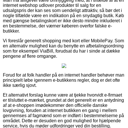
Man må alligevel være omhyggelig med, at i tilfælde af at en
internet webshop udlover produkter til salg for en
udsalgspris der kan ses som uendeligt attraktiv, så bør det i
nogle tilfælde være en indikation på en snydagtig butik. Køb
med gængse betalingskort er ikke desto mindre inkluderet i
en bestemmelse, der værner køberen overfor falske e-
butikker.
Vi foreslår generelt shopping med kort eller MobilePay. Som
en alternativ mulighed kan du benytte en afbetalingsordning
som for eksempel ViaBill, forudsat du har i sinde at dække
pengene af flere omgange.
Forud for at folk handler på en internet handler behøver man
principielt løbe igennem e-butikkens regler, dog er det ofte
ikke særlig sjovt.
Et alternativt forslag kunne være at tjekke hvorvidt e-firmaet
er tilsluttet e-mærket, grundet at det generelt er en antydning
af at e-shoppen imødekommer den officielle danske
lovgivning, foruden at internet butikken en gang i mellem
gennemses af fagmænd som er indført i bestemmelserne på
området. Dette er desuden en god mulighed for hjælpende
service, hvis du møder udfordringer ved din bestilling.