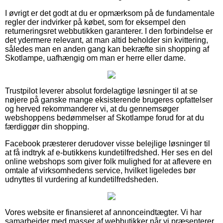
I øvrigt er det godt at du er opmærksom på de fundamentale
regler der indvirker på købet, som for eksempel den
returneringsret webbutikken garanterer. I den forbindelse er
det ydermere relevant, at man altid beholder sin kvittering,
således man en anden gang kan bekræfte sin shopping af
Skotlampe, uafhængig om man er herre eller dame.
Trustpilot leverer absolut fordelagtige løsninger til at se
nøjere på ganske mange eksisterende brugeres opfattelser
og herved rekommanderer vi, at du gennemsøger
webshoppens bedømmelser af Skotlampe forud for at du
færdiggør din shopping.
Facebook præsterer derudover visse belejlige løsninger til
at få indtryk af e-butikkens kundetilfredshed. Her ses en del
online webshops som giver folk mulighed for at aflevere en
omtale af virksomhedens service, hvilket ligeledes bør
udnyttes til vurdering af kundetilfredsheden.
Vores website er finansieret af annonceindtægter. Vi har
samarbejder med masser af webbutikker når vi præsenterer