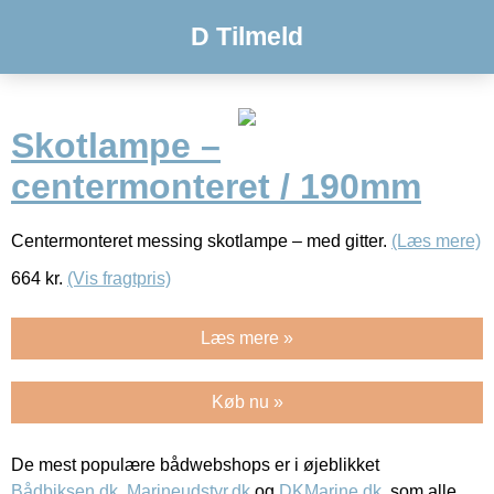
D Tilmeld
Skotlampe –
centermonteret / 190mm
Centermonteret messing skotlampe – med gitter.
(Læs mere)
664
kr.
(Vis fragtpris)
Læs mere »
Køb nu »
De mest populære bådwebshops er i øjeblikket
Bådbiksen.dk
,
Marineudstyr.dk
og
DKMarine.dk
, som alle