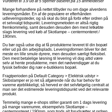
Vurderet til
3.9
ud af 5 stjerner baseret på
15
anmeldelser
Mange forhandlere på nettet tilbyder nu om dage alverdens
leveringsmåder. En af de populære er efterhånden
udleveringssteder, og så skal du blot gå forbi efter ordren på
et selvvalgt tidspunkt. Leveringsmetoden er altså rigtig
fremkommelig, samt desuden desuden den mest letkøbte
slags levering ved køb af Skotlampe – centermonteret /
190mm.
Du bør også udse dig at få produkterne leveret til din bopæl
eller ud på din arbejdsplads. Leveringsformen bliver for det
meste en lille smule dyrere, men desuden særligt fleksibel.
Den mest betalelige løsning til levering vil dog altid være
selv at hente produkterne, men det nødvendiggør at du
fysisk befinder dig nær e-butikkens bopæl.
Fragtperioden på Default Category > Elektrisk udstyr >
Skibslamper er jo ret så afgørende når du har behov for
varerne øjeblikkeligt, så herved er det selvfølgelig centralt at
man ser det estimerede leveringstidspunkt ved det relevante
produkt.
Temmelig mange e-shops stiller garanti om 1 dags levering
på mange varenumre, eksempelvis Skotlampe –
centermonteret / 190mm, som trods alt forudsætter at ordren