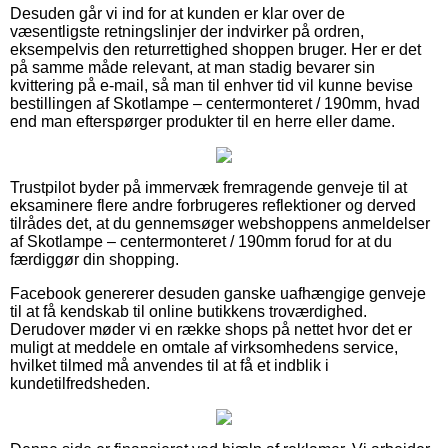
Desuden går vi ind for at kunden er klar over de
væsentligste retningslinjer der indvirker på ordren,
eksempelvis den returrettighed shoppen bruger. Her er det
på samme måde relevant, at man stadig bevarer sin
kvittering på e-mail, så man til enhver tid vil kunne bevise
bestillingen af Skotlampe – centermonteret / 190mm, hvad
end man efterspørger produkter til en herre eller dame.
Trustpilot byder på immervæk fremragende genveje til at
eksaminere flere andre forbrugeres reflektioner og derved
tilrådes det, at du gennemsøger webshoppens anmeldelser
af Skotlampe – centermonteret / 190mm forud for at du
færdiggør din shopping.
Facebook genererer desuden ganske uafhængige genveje
til at få kendskab til online butikkens troværdighed.
Derudover møder vi en række shops på nettet hvor det er
muligt at meddele en omtale af virksomhedens service,
hvilket tilmed må anvendes til at få et indblik i
kundetilfredsheden.