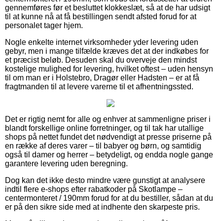
gennemføres før et besluttet klokkeslæt, så at de har udsigt
til at kunne nå at få bestillingen sendt afsted forud for at
personalet tager hjem.
Nogle enkelte internet virksomheder yder levering uden
gebyr, men i mange tilfælde kræves det at der indkøbes for
et præcist beløb. Desuden skal du overveje den mindst
kostelige mulighed for levering, hvilket oftest – uden hensyn
til om man er i Holstebro, Dragør eller Hadsten – er at få
fragtmanden til at levere varerne til et afhentningssted.
Det er rigtig nemt for alle og enhver at sammenligne priser i
blandt forskellige online forretninger, og til tak har utallige
shops på nettet fundet det nødvendigt at presse priserne på
en række af deres varer – til babyer og børn, og samtidig
også til damer og herrer – betydeligt, og endda nogle gange
garantere levering uden beregning.
Dog kan det ikke desto mindre være gunstigt at analysere
indtil flere e-shops efter rabatkoder på Skotlampe –
centermonteret / 190mm forud for at du bestiller, sådan at du
er på den sikre side med at indhente den skarpeste pris.