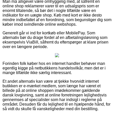
Man må alligevel være omhyggelig med, at såfremt en
online shop reklamerer varer til en udsalgspris som er
enormt tiltalende, så bør det i nogle tilfælde være en
indikator for en uægte shop. Køb med kort er ikke desto
mindre indbefattet af en forordning, som begunstiger dig som
køber imod svindlende online webshops.
Generelt går vi ind for kortkøb eller MobilePay. Som
alternativ bør du drage fordel af en afbetalingsløsning som
eksempelvis ViaBill, såfremt du efterspørger at klare prisen
over en længere periode.
Forinden folk køber hos en internet handler behøver man
egentlig kigge på netbutikkens handelsvilkår, men det er i
mange tilfælde ikke særlig interessant.
Et andet alternativ kan være at tjekke hvorvidt internet
butikken er e-mærket medlem, som længe har været et
billede på at online shoppen imødekommer gældende
dansk lovgivning, samt at online forretningen lejlighedsvis
gennemses af specialister som har indsigt i reglerne på
området. Desuden får du lejlighed til en hjælpende hånd, for
så vidt du skulle få vanskeligheder med din bestilling.