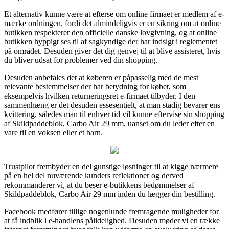
Et alternativ kunne være at efterse om online firmaet er medlem af e-
mærke ordningen, fordi det almindeligvis er en sikring om at online
butikken respekterer den officielle danske lovgivning, og at online
butikken hyppigt ses til af sagkyndige der har indsigt i reglementet
på området. Desuden giver det dig genvej til at blive assisteret, hvis
du bliver udsat for problemer ved din shopping.
Desuden anbefales det at køberen er påpasselig med de mest
relevante bestemmelser der har betydning for købet, som
eksempelvis hvilken returneringsret e-firmaet tilbyder. I den
sammenhæng er det desuden essesentielt, at man stadig bevarer ens
kvittering, således man til enhver tid vil kunne eftervise sin shopping
af Skildpaddeblok, Carbo Air 29 mm, uanset om du leder efter en
vare til en voksen eller et barn.
Trustpilot frembyder en del gunstige løsninger til at kigge nærmere
på en hel del nuværende kunders reflektioner og derved
rekommanderer vi, at du beser e-butikkens bedømmelser af
Skildpaddeblok, Carbo Air 29 mm inden du lægger din bestilling.
Facebook medfører tillige nogenlunde fremragende muligheder for
at få indblik i e-handlens pålidelighed. Desuden møder vi en række