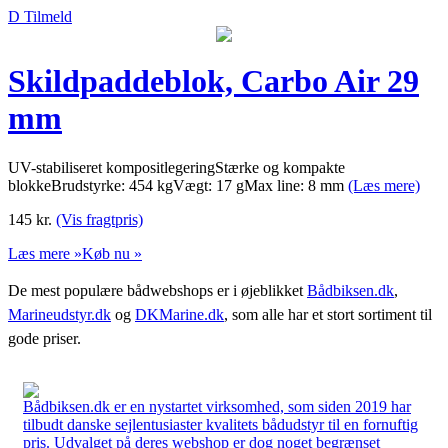
D Tilmeld
Skildpaddeblok, Carbo Air 29
mm
UV-stabiliseret kompositlegeringStærke og kompakte
blokkeBrudstyrke: 454 kgVægt: 17 gMax line: 8 mm
(Læs mere)
145
kr.
(Vis fragtpris)
Læs mere »
Køb nu »
De mest populære bådwebshops er i øjeblikket
Bådbiksen.dk
,
Marineudstyr.dk
og
DKMarine.dk
, som alle har et stort sortiment til
gode priser.
Bådbiksen.dk er en nystartet virksomhed, som siden 2019 har
tilbudt danske sejlentusiaster kvalitets bådudstyr til en fornuftig
pris. Udvalget på deres webshop er dog noget begrænset