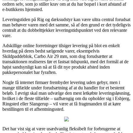
ordren selv, som jo stiller krav om at du har bopæl i kort afstand af
e-butikkens hjemsted.
Leveringstiden på Rig og dæksudstyr kan være ultra central forudsat
man behøver varen med det samme, så af den grund er det tydeligvis
centralt at du dobbelttjekker leveringstidspunktet ved den relevante
vare.
Adskillige online forretninger tilsiger levering på blot en enkelt
hverdag på deres bedst sælgende varer, eksempelvis
Skildpaddeblok, Carbo Air 29 mm, som dog forudsætter at
transaktionen realiseres før et fastsat tidspunkt, med det formål at de
højst sandsynligt kan nå at få dit nye produkt afsted inden
pakkepersonalet har fyraften.
Nogle få internet firmaer frembyder levering uden gebyr, men i
mange tilfælde under forudsætning af at du handler for et bestemt
beløb. I øvrigt skal man udvælge den mest letkøbte leveringsløsning,
hvilket i de fleste tilfælde – uafhængig om du opholder sig i Esbjerg,
Ringsted eller Slangerup – vil være at få fragtmanden til at køre
bestillingen til et afhentningssted.
Det har vist sig at være usædvanlig fleksibelt for forbrugerne at