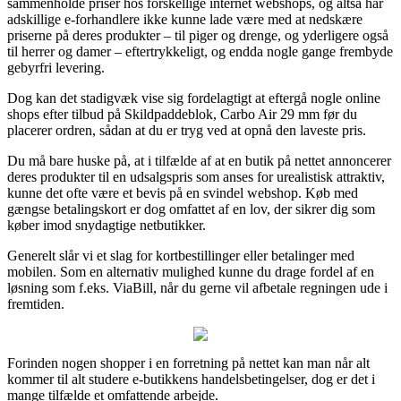
sammenholde priser hos forskellige internet webshops, og altså har
adskillige e-forhandlere ikke kunne lade være med at nedskære
priserne på deres produkter – til piger og drenge, og yderligere også
til herrer og damer – eftertrykkeligt, og endda nogle gange frembyde
gebyrfri levering.
Dog kan det stadigvæk vise sig fordelagtigt at eftergå nogle online
shops efter tilbud på Skildpaddeblok, Carbo Air 29 mm før du
placerer ordren, sådan at du er tryg ved at opnå den laveste pris.
Du må bare huske på, at i tilfælde af at en butik på nettet annoncerer
deres produkter til en udsalgspris som anses for urealistisk attraktiv,
kunne det ofte være et bevis på en svindel webshop. Køb med
gængse betalingskort er dog omfattet af en lov, der sikrer dig som
køber imod snydagtige netbutikker.
Generelt slår vi et slag for kortbestillinger eller betalinger med
mobilen. Som en alternativ mulighed kunne du drage fordel af en
løsning som f.eks. ViaBill, når du gerne vil afbetale regningen ude i
fremtiden.
Forinden nogen shopper i en forretning på nettet kan man når alt
kommer til alt studere e-butikkens handelsbetingelser, dog er det i
mange tilfælde et omfattende arbejde.