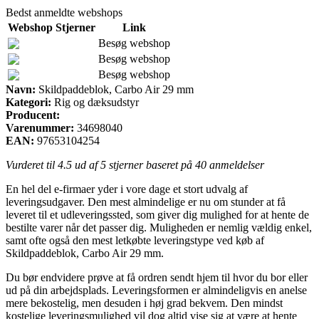
Bedst anmeldte webshops
Webshop
Stjerner
Link
Besøg webshop
Besøg webshop
Besøg webshop
Navn:
Skildpaddeblok, Carbo Air 29 mm
Kategori:
Rig og dæksudstyr
Producent:
Varenummer:
34698040
EAN:
97653104254
Vurderet til
4.5
ud af 5 stjerner baseret på
40
anmeldelser
En hel del e-firmaer yder i vore dage et stort udvalg af
leveringsudgaver. Den mest almindelige er nu om stunder at få
leveret til et udleveringssted, som giver dig mulighed for at hente de
bestilte varer når det passer dig. Muligheden er nemlig vældig enkel,
samt ofte også den mest letkøbte leveringstype ved køb af
Skildpaddeblok, Carbo Air 29 mm.
Du bør endvidere prøve at få ordren sendt hjem til hvor du bor eller
ud på din arbejdsplads. Leveringsformen er almindeligvis en anelse
mere bekostelig, men desuden i høj grad bekvem. Den mindst
kostelige leveringsmulighed vil dog altid vise sig at være at hente