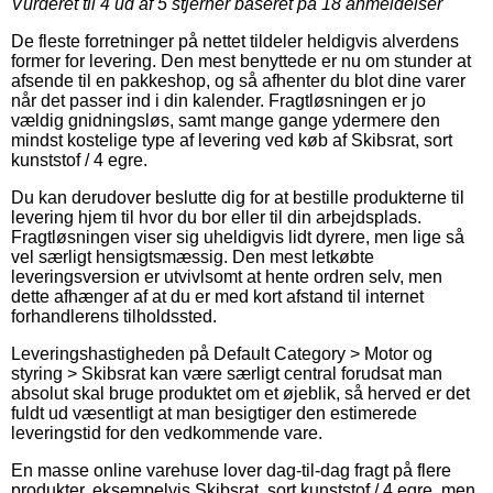
Vurderet til
4
ud af 5 stjerner baseret på
18
anmeldelser
De fleste forretninger på nettet tildeler heldigvis alverdens
former for levering. Den mest benyttede er nu om stunder at
afsende til en pakkeshop, og så afhenter du blot dine varer
når det passer ind i din kalender. Fragtløsningen er jo
vældig gnidningsløs, samt mange gange ydermere den
mindst kostelige type af levering ved køb af Skibsrat, sort
kunststof / 4 egre.
Du kan derudover beslutte dig for at bestille produkterne til
levering hjem til hvor du bor eller til din arbejdsplads.
Fragtløsningen viser sig uheldigvis lidt dyrere, men lige så
vel særligt hensigtsmæssig. Den mest letkøbte
leveringsversion er utvivlsomt at hente ordren selv, men
dette afhænger af at du er med kort afstand til internet
forhandlerens tilholdssted.
Leveringshastigheden på Default Category > Motor og
styring > Skibsrat kan være særligt central forudsat man
absolut skal bruge produktet om et øjeblik, så herved er det
fuldt ud væsentligt at man besigtiger den estimerede
leveringstid for den vedkommende vare.
En masse online varehuse lover dag-til-dag fragt på flere
produkter, eksempelvis Skibsrat, sort kunststof / 4 egre, men