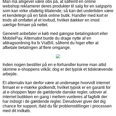
Man må alligevel være obs på, at såfremt en online
webshop reklamerer deres produkter til salg for en salgspris
som kan virke ufattelig tiltalende, så kan det undertiden være
et kendetegn på en falsk online butik. Handler med kort er
trods alt omfattet af et lovbud, hvilket dækker en imod
uærlige firmaer på nettet.
Generelt anbefaler vi køb med gængse betalingskort eller
MobilePay. Alternativt burde du drage nytte af en
afdragsordning fra fx ViaBill, såfremt du higer efter at
afbetale betalingen af flere omgange.
Inden nogen bestiller på en e-forhandler kunne man altid
skimme e-shoppens vilkår, dog er det typisk et tidskrævende
arbejde.
Et alternativ kan derfor være at undersøge hvorvidt internet
firmaet er e-mærke godkendt, hvilket typisk er en garanti for
at e-shoppen føjer de gældende danske regler, udover at
internet butikken en gang i mellem vurderes af fagfolk der
har indsigt i de gældende regler. Derudover giver det dig
chance for support, ifald du får problemstillinger i processen
med dit indkøb.