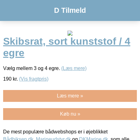
D Tilmeld
Skibsrat, sort kunststof / 4
egre
Vælg mellem 3 og 4 egre.
(Læs mere)
190
kr.
(Vis fragtpris)
Læs mere »
Køb nu »
De mest populære bådwebshops er i øjeblikket
Bådbiksen.dk
,
Marineudstyr.dk
og
DKMarine.dk
, som alle