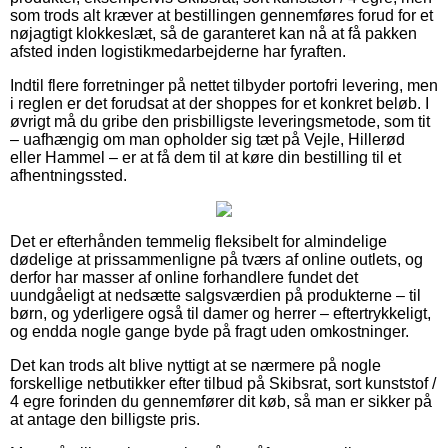
som trods alt kræver at bestillingen gennemføres forud for et
nøjagtigt klokkeslæt, så de garanteret kan nå at få pakken
afsted inden logistikmedarbejderne har fyraften.
Indtil flere forretninger på nettet tilbyder portofri levering, men
i reglen er det forudsat at der shoppes for et konkret beløb. I
øvrigt må du gribe den prisbilligste leveringsmetode, som tit
– uafhængig om man opholder sig tæt på Vejle, Hillerød
eller Hammel – er at få dem til at køre din bestilling til et
afhentningssted.
Det er efterhånden temmelig fleksibelt for almindelige
dødelige at prissammenligne på tværs af online outlets, og
derfor har masser af online forhandlere fundet det
uundgåeligt at nedsætte salgsværdien på produkterne – til
børn, og yderligere også til damer og herrer – eftertrykkeligt,
og endda nogle gange byde på fragt uden omkostninger.
Det kan trods alt blive nyttigt at se nærmere på nogle
forskellige netbutikker efter tilbud på Skibsrat, sort kunststof /
4 egre forinden du gennemfører dit køb, så man er sikker på
at antage den billigste pris.