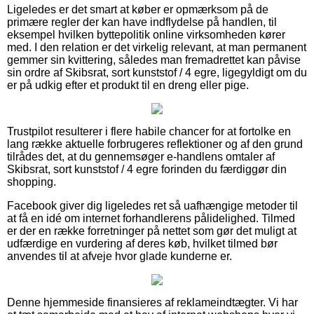
Ligeledes er det smart at køber er opmærksom på de
primære regler der kan have indflydelse på handlen, til
eksempel hvilken byttepolitik online virksomheden kører
med. I den relation er det virkelig relevant, at man permanent
gemmer sin kvittering, således man fremadrettet kan påvise
sin ordre af Skibsrat, sort kunststof / 4 egre, ligegyldigt om du
er på udkig efter et produkt til en dreng eller pige.
Trustpilot resulterer i flere habile chancer for at fortolke en
lang række aktuelle forbrugeres reflektioner og af den grund
tilrådes det, at du gennemsøger e-handlens omtaler af
Skibsrat, sort kunststof / 4 egre forinden du færdiggør din
shopping.
Facebook giver dig ligeledes ret så uafhængige metoder til
at få en idé om internet forhandlerens pålidelighed. Tilmed
er der en række forretninger på nettet som gør det muligt at
udfærdige en vurdering af deres køb, hvilket tilmed bør
anvendes til at afveje hvor glade kunderne er.
Denne hjemmeside finansieres af reklameindtægter. Vi har