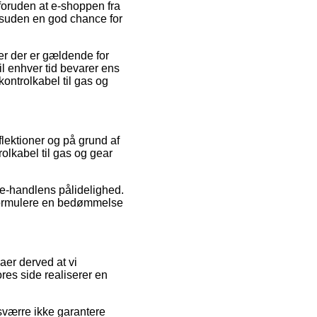
 foruden at e-shoppen fra
esuden en god chance for
r der er gældende for
til enhver tid bevarer ens
kontrolkabel til gas og
flektioner og på grund af
olkabel til gas og gear
e-handlens pålidelighed.
 formulere en bedømmelse
aer derved at vi
res side realiserer en
esværre ikke garantere