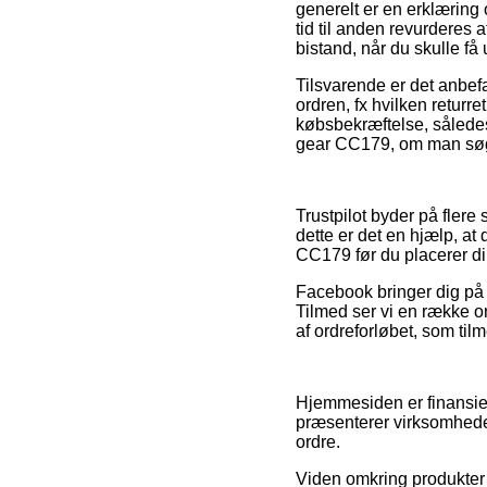
generelt er en erklæring 
tid til anden revurderes
bistand, når du skulle få
Tilsvarende er det anbe
ordren, fx hvilken returret
købsbekræftelse, således 
gear CC179, om man søger
Trustpilot byder på flere
dette er det en hjælp, at
CC179 før du placerer di
Facebook bringer dig på 
Tilmed ser vi en række 
af ordreforløbet, som tilm
Hjemmesiden er finansier
præsenterer virksomheder
ordre.
Viden omkring produkter o