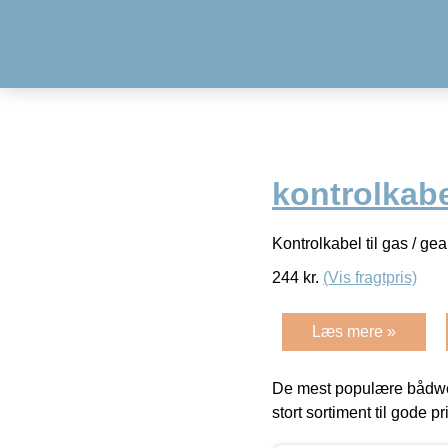
kontrolkabe
Kontrolkabel til gas / ge
244
kr.
(Vis fragtpris)
Læs mere »
De mest populære bådwe
stort sortiment til gode pr