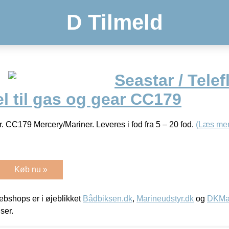
D Tilmeld
Seastar / Telef
l til gas og gear CC179
ar. CC179 Mercery/Mariner. Leveres i fod fra 5 – 20 fod.
(Læs mer
Køb nu »
bshops er i øjeblikket
Bådbiksen.dk
,
Marineudstyr.dk
og
DKMar
iser.