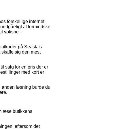
os forskellige internet
 uundgåeligt at formindske
til voksne –
abatkoder på Seastar /
t skaffe sig den mest
l salg for en pris der er
stillinger med kort er
n anden løsning burde du
ere.
emlæse butikkens
ningen, eftersom det