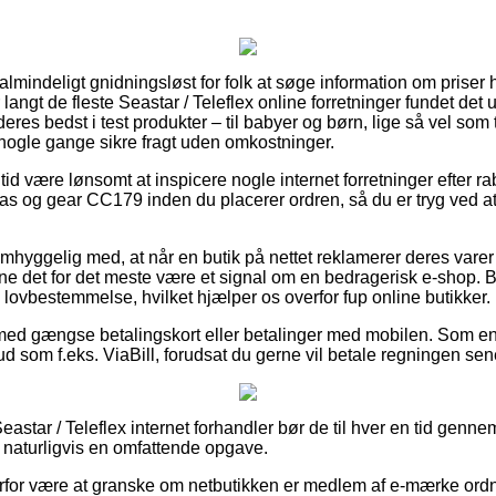
almindeligt gnidningsløst for folk at søge information om priser h
 langt de fleste Seastar / Teleflex online forretninger fundet det
eres bedst i test produkter – til babyer og børn, lige så vel som 
 nogle gange sikre fragt uden omkostninger.
 tid være lønsomt at inspicere nogle internet forretninger efter r
 gas og gear CC179 inden du placerer ordren, så du er tryg ved a
hyggelig med, at når en butik på nettet reklamerer deres varer ti
e det for det meste være et signal om en bedragerisk e-shop. Be
lovbestemmelse, hvilket hjælper os overfor fup online butikker.
 med gængse betalingskort eller betalinger med mobilen. Som e
bud som f.eks. ViaBill, forudsat du gerne vil betale regningen sen
astar / Teleflex internet forhandler bør de til hver en tid genn
t naturligvis en omfattende opgave.
erfor være at granske om netbutikken er medlem af e-mærke ord