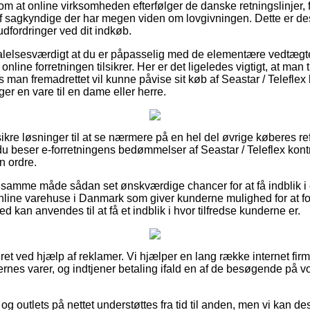
om at online virksomheden efterfølger de danske retningslinjer,
 af sagkyndige der har megen viden om lovgivningen. Dette er d
 udfordringer ved dit indkøb.
falelsesværdigt at du er påpasselig med de elementære vedtægte
 online forretningen tilsikrer. Her er det ligeledes vigtigt, at man 
man fremadrettet vil kunne påvise sit køb af Seastar / Teleflex 
 en vare til en dame eller herre.
 sikre løsninger til at se nærmere på en hel del øvrige køberes re
 du beser e-forretningens bedømmelser af Seastar / Teleflex kontr
n ordre.
samme måde sådan set ønskværdige chancer for at få indblik i 
online varehuse i Danmark som giver kunderne mulighed for at
ed kan anvendes til at få et indblik i hvor tilfredse kunderne er.
et ved hjælp af reklamer. Vi hjælper en lang række internet firm
nes varer, og indtjener betaling ifald en af de besøgende på vo
g outlets på nettet understøttes fra tid til anden, men vi kan d