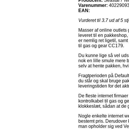
Producent:
Seastar / Te
Varenummer:
4022909
EAN:
Vurderet til
3.7
ud af 5 st
Masser af online outlets 
leveret til en pakkeshop
er nemlig ret ligetil, sam
til gas og gear CC179.
Du kunne lige så vel udse 
nok en lille smule mere b
selv at hente pakken, hvi
Fragtperioden på Default
du står og skal bruge pak
leveringstiden for det akt
De fleste internet firmae
kontrolkabel til gas og g
klokkeslæt, sådan at de 
Nogle enkelte internet we
bestemt pris. Derudover k
man opholder sig ved Vejl