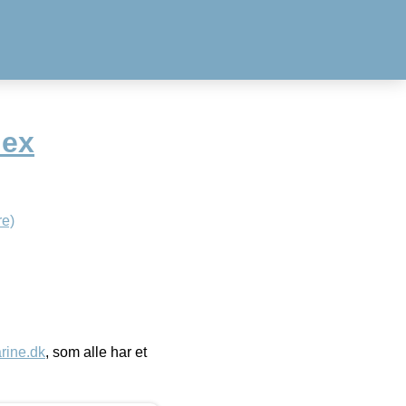
lex
e)
ine.dk
, som alle har et