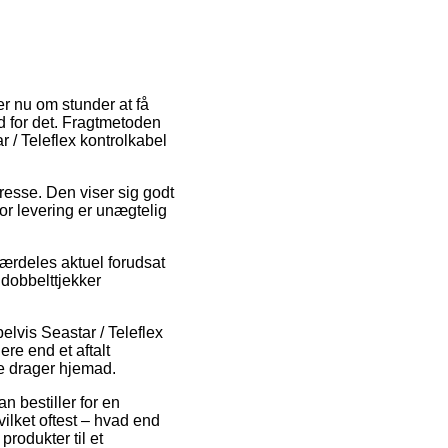
er nu om stunder at få
d for det. Fragtmetoden
ar / Teleflex kontrolkabel
adresse. Den viser sig godt
for levering er unægtelig
særdeles aktuel forudsat
 dobbelttjekker
elvis Seastar / Teleflex
ere end et aftalt
te drager hjemad.
n bestiller for en
vilket oftest – hvad end
produkter til et