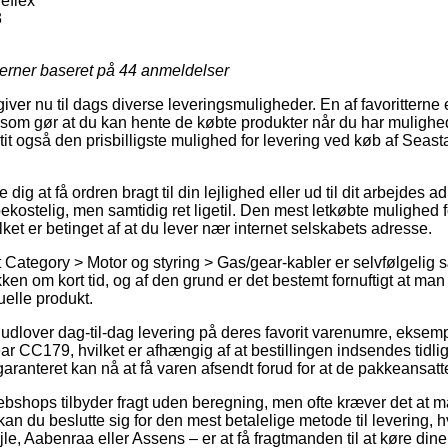
leflex
3
jerner baseret på
44
anmeldelser
giver nu til dags diverse leveringsmuligheder. En af favoritterne 
, som gør at du kan hente de købte produkter når du har mulighe
t tit også den prisbilligste mulighed for levering ved køb af Seast
dig at få ordren bragt til din lejlighed eller ud til dit arbejdes 
ekostelig, men samtidig ret ligetil. Den mest letkøbte mulighed 
lket er betinget af at du lever nær internet selskabets adresse.
 Category > Motor og styring > Gas/gear-kabler er selvfølgelig 
ken om kort tid, og af den grund er det bestemt fornuftigt at man
uelle produkt.
r udlover dag-til-dag levering på deres favorit varenumre, eksemp
ear CC179, hvilket er afhængig af at bestillingen indsendes tidlig
garanteret kan nå at få varen afsendt forud for at de pakkeansat
bshops tilbyder fragt uden beregning, men ofte kræver det at ma
an du beslutte sig for den mest betalelige metode til levering, h
e, Aabenraa eller Assens – er at få fragtmanden til at køre dine 