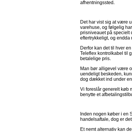
afhentningssted.
Det har vist sig at være u
varehuse, og følgelig har
prisniveauet på specielt d
eftertrykkeligt, og endda
Derfor kan det til hver en
Teleflex kontrolkabel til
betalelige pris.
Man bør alligevel være om
uendeligt beskeden, kunn
dog dækket ind under en 
Vi foreslår generelt køb
benytte et afbetalingstil
Inden nogen køber i en Se
handelsaftale, dog er de
Et nemt alternativ kan d