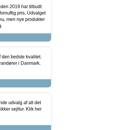
den 2019 har tilbudt
fornuftig pris. Udvalget
u, men nye produkter
g.
den bedste kvalitet.
erandører i Danmark.
de udvalg af alt det
kker sejltur. Klik her