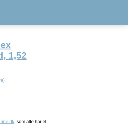
lex
d, 1,52
e)
ine.dk
, som alle har et