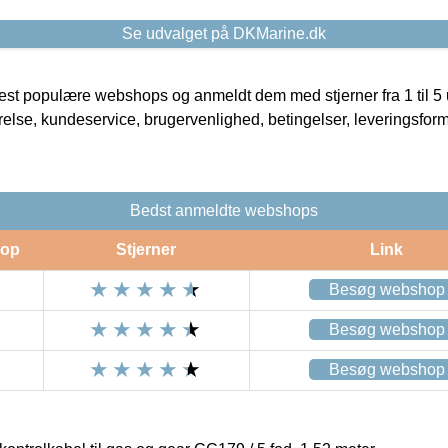
Se udvalget på DKMarine.dk
t populære webshops og anmeldt dem med stjerner fra 1 til 5 ud
rrelse, kundeservice, brugervenlighed, betingelser, leveringsfor
Bedst anmeldte webshops
op
Stjerner
Link
Besøg webshop
Besøg webshop
Besøg webshop