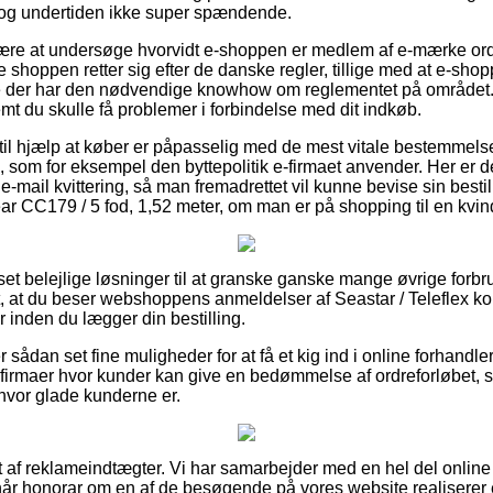
r dog undertiden ikke super spændende.
 være at undersøge hvorvidt e-shoppen er medlem af e-mærke ord
 shoppen retter sig efter de danske regler, tillige med at e-shopp
 der har den nødvendige knowhow om reglementet på området.
remt du skulle få problemer i forbindelse med dit indkøb.
il hjælp at køber er påpasselig med de mest vitale bestemmelse
som for eksempel den byttepolitik e-firmaet anvender. Her er det 
e-mail kvittering, så man fremadrettet vil kunne bevise sin bestil
ear CC179 / 5 fod, 1,52 meter, om man er på shopping til en kvin
 set belejlige løsninger til at granske ganske mange øvrige forbr
t, at du beser webshoppens anmeldelser af Seastar / Teleflex kon
 inden du lægger din bestilling.
ådan set fine muligheder for at få et kig ind i online forhandle
 firmaer hvor kunder kan give en bedømmelse af ordreforløbet
hvor glade kunderne er.
t af reklameindtægter. Vi har samarbejder med en hel del online 
når honorar om en af de besøgende på vores website realiserer