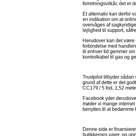
forretningsvilkår, det e
Et alternativ kan derfor
en indikation om at online
overvåges af sagkyndige
lejlighed til support, såf
Herudover kan det være t
forbindelse med handlen, 
til enhver tid gemmer sin 
kontrolkabel til gas og g
Trustpilot tilbyder sådan
grund af dette er det god
CC179 / 5 fod, 1,52 meter
Facebook yder derudover s
møder vi mange internet
benyttes til at bedømme 
Denne side er finansiere
butikkernes varer, og op