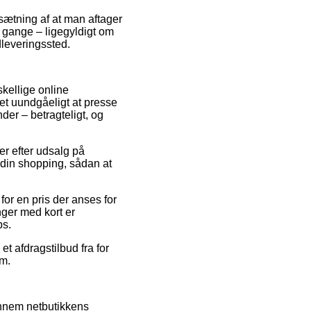
sætning af at man aftager
e gange – ligegyldigt om
dleveringssted.
skellige online
 det uundgåeligt at presse
der – betragteligt, og
er efter udsalg på
r din shopping, sådan at
 for en pris der anses for
inger med kort er
ps.
et afdragstilbud fra for
um.
gennem netbutikkens