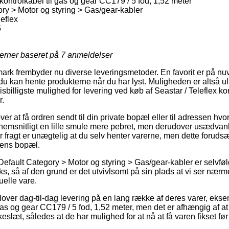
 kontrolkabel til gas og gear CC179 / 5 fod, 1,52 meter
ry > Motor og styring > Gas/gear-kabler
leflex
5
jerner baseret på
7
anmeldelser
k frembyder nu diverse leveringsmetoder. En favorit er på nu
u kan hente produkterne når du har lyst. Muligheden er altså ult
isbilligste mulighed for levering ved køb af Seastar / Teleflex ko
r.
 at få ordren sendt til din private bopæl eller til adressen hvor
emsnitligt en lille smule mere pebret, men derudover usædvanl
r fragt er unægtelig at du selv henter varerne, men dette forudsæ
gens bopæl.
Default Category > Motor og styring > Gas/gear-kabler er selvføl
ks, så af den grund er det utvivlsomt på sin plads at vi ser næ
uelle vare.
 lover dag-til-dag levering på en lang række af deres varer, eks
 gas og gear CC179 / 5 fod, 1,52 meter, men det er afhængig af at
kkeslæt, således at de har mulighed for at nå at få varen fikset f