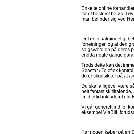
Enkelte online forhandle
for et bestemt beløb. I ø
man befinder sig ved Hern
Det er jo ualmindeligt be
forretninger, og af den gr
salgsværdien på deres pro
endda nogle gange garant
Trods dette kan det imme
Seastar / Teleflex kontro
du er skudsikker på at a
Du skal alligevel være så 
helt fantastisk tiltalende
imidlertid inkluderet i I
Vi går generelt ind for ko
eksempel ViaBill, foruds
Før nogen køber på en Se