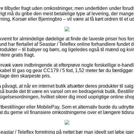
re tilbyder fragt uden omkostninger, men undertiden under forud
vrigt må du gribe den mest betalelige type af levering, der mang
ing, Korsør eller Bjerringbro – vil være at få kørt ordren til et u
kvemt for almindelige dødelige at finde de laveste priser hos for
und har flertallet af Seastar / Teleflex online forhandlere fundet
dukter – til babyer og børn, og ligeledes også til mænd og kvin
ere gratis fragt.
rvæk være indbringende at efterprøve nogle forskellige e-handl
lkabel til gas og gear CC179 / 5 fod, 1,52 meter før du færdiggø
ntage den skarpeste pris.
påvagt, at når en internet butik afsætter deres produkter til salg
, så burde det tit være en varsel om en bedragerisk butik. Bestill
ndsigelsesordningen, hvilket sikrer dig imod uoprigtige online sho
rtbestillinger eller MobilePay. Som et alternativ burde du udnytte 
at du gerne vil finansiere omkostningerne over et længere tidsr
astar / Teleflex forretning på nettet bør man ideelt set løbe i