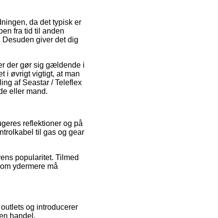
ningen, da det typisk er
en fra tid til anden
 Desuden giver det dig
r der gør sig gældende i
i øvrigt vigtigt, at man
ling af Seastar / Teleflex
de eller mand.
ugeres reflektioner og på
trolkabel til gas og gear
rens popularitet. Tilmed
, som ydermere må
outlets og introducerer
 en handel.