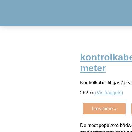
kontrolkabe
meter
Kontrolkabel til gas / ge
262
kr.
(Vis fragtpris)
Læs mere »
De mest populære bådwe