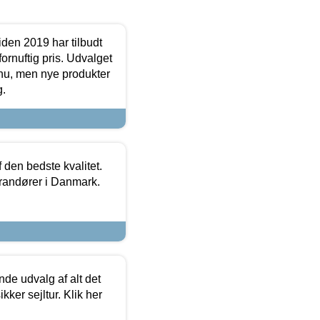
den 2019 har tilbudt
fornuftig pris. Udvalget
u, men nye produkter
g.
den bedste kvalitet.
erandører i Danmark.
de udvalg af alt det
kker sejltur. Klik her