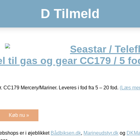
D Tilmeld
Seastar / Telef
l til gas og gear CC179 / 5 fo
ar. CC179 Mercery/Mariner. Leveres i fod fra 5 – 20 fod.
(Læs mer
Køb nu »
bshops er i øjeblikket
Bådbiksen.dk
,
Marineudstyr.dk
og
DKMar