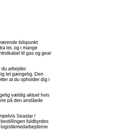
værende tidspunkt
ra let, og i mange
ntrolkabel til gas og gear
 du arbejder.
ig let gængelig. Den
tter at du opholder dig i
gelig vældig aktuel hvis
rmere på den anslåede
empelvis Seastar /
 bestillingen fuldbyrdes
ør logistikmedarbejderne