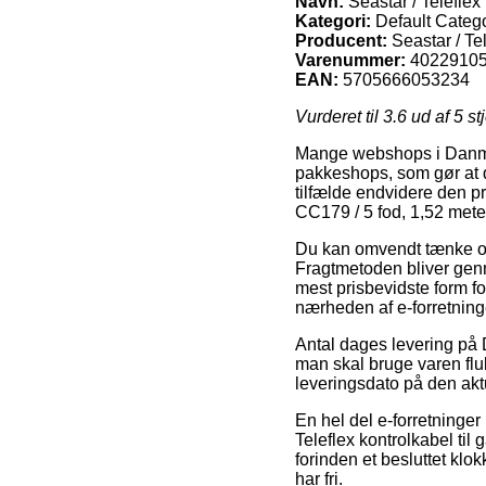
Navn:
Seastar / Teleflex
Kategori:
Default Catego
Producent:
Seastar / Te
Varenummer:
4022910
EAN:
5705666053234
Vurderet til
3.6
ud af 5 st
Mange webshops i Danmar
pakkeshops, som gør at d
tilfælde endvidere den pr
CC179 / 5 fod, 1,52 mete
Du kan omvendt tænke over
Fragtmetoden bliver genn
mest prisbevidste form fo
nærheden af e-forretnin
Antal dages levering på 
man skal bruge varen flu
leveringsdato på den akt
En hel del e-forretninger
Teleflex kontrolkabel til
forinden et besluttet klo
har fri.