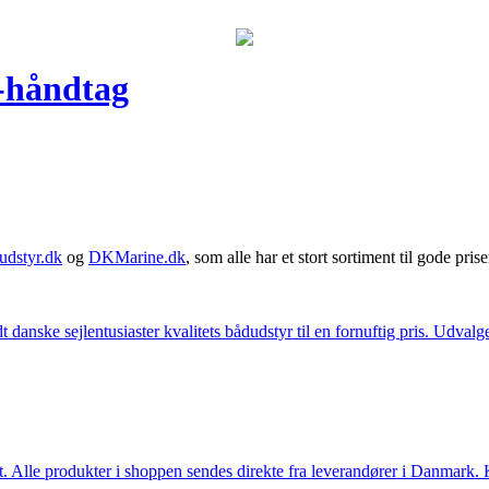
s-håndtag
udstyr.dk
og
DKMarine.dk
, som alle har et stort sortiment til gode prise
t danske sejlentusiaster kvalitets bådudstyr til en fornuftig pris. Udv
 Alle produkter i shoppen sendes direkte fra leverandører i Danmark. Kl