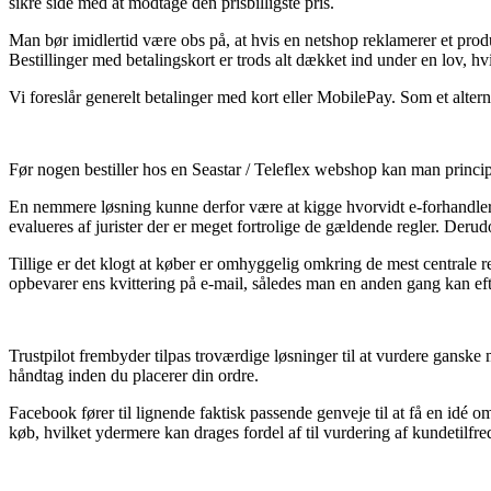
sikre side med at modtage den prisbilligste pris.
Man bør imidlertid være obs på, at hvis en netshop reklamerer et produ
Bestillinger med betalingskort er trods alt dækket ind under en lov, h
Vi foreslår generelt betalinger med kort eller MobilePay. Som et alterna
Før nogen bestiller hos en Seastar / Teleflex webshop kan man principi
En nemmere løsning kunne derfor være at kigge hvorvidt e-forhandleren
evalueres af jurister der er meget fortrolige de gældende regler. Derudo
Tillige er det klogt at køber er omhyggelig omkring de mest centrale ret
opbevarer ens kvittering på e-mail, således man en anden gang kan efte
Trustpilot frembyder tilpas troværdige løsninger til at vurdere ganske 
håndtag inden du placerer din ordre.
Facebook fører til lignende faktisk passende genveje til at få en idé
køb, hvilket ydermere kan drages fordel af til vurdering af kundetilfr