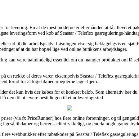
mer for levering. En af de mest moderne er efterhånden at få afleveret p
billigste leveringsform ved køb af Seastar / Teleflex gasregulerings-håndta
eller ud til din arbejdsplads. Løsningen viser sig beklageligvis en sjat 
etinget af at du har bopæl lige ved online butikkens arbejdslager.
ing kan være ualmindeligt essentiel om du mangler produktet om få seku
g på en række af deres varer, eksempelvis Seastar / Teleflex gasreguler
etjent forud for at logistikmedarbejderne tager hjem.
lder det kun hvis der købes for et konkret beløb. Som alternativ bør du 
 dem til at levere bestillingen til et udleveringssted.
riser (via fx PriceRunner) hos flere online forretninger, og til gengæld
og ligeså til damer og herrer – eftertrykkeligt, og endda nogle gange byd
flere webbutikker efter rabatkoder på Seastar / Teleflex gasregulerings