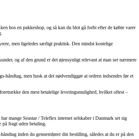
akken hos en pakkeshop, og så kan du blot gå forbi efter de købte varer
g.
dyrere, men ligeledes særligt praktisk. Den mindst kostelige
nder, og af den grund er det øjensynligt relevant at man ser nærmere
ings-håndtag, men husk at det nødvendiggør at ordren indsendes før et
foretrække den mest betalelige leveringsmulighed, hvilket oftest –
 har mange Seastar / Teleflex internet selskaber i Danmark set sig
e på fragt uden betaling.
-håndtag inden du gennemfører din bestilling, således at du er på den