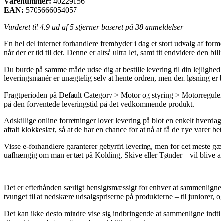
Varenummer:
40229156
EAN:
5705666054057
Vurderet til
4.9
ud af 5 stjerner baseret på
38
anmeldelser
En hel del internet forhandlere frembyder i dag et stort udvalg af for
når der er tid til det. Denne er altså ultra let, samt tit endvidere den 
Du burde på samme måde udse dig at bestille levering til din lejlighed 
leveringsmanér er unægtelig selv at hente ordren, men den løsning er b
Fragtperioden på Default Category > Motor og styring > Motorreguler
på den forventede leveringstid på det vedkommende produkt.
Adskillige online forretninger lover levering på blot en enkelt hverda
aftalt klokkeslæt, så at de har en chance for at nå at få de nye varer b
Visse e-forhandlere garanterer gebyrfri levering, men for det meste gæ
uafhængig om man er tæt på Kolding, Skive eller Tønder – vil blive at få
Det er efterhånden særligt hensigtsmæssigt for enhver at sammenligne p
tvunget til at nedskære udsalgspriserne på produkterne – til juniorer, 
Det kan ikke desto mindre vise sig indbringende at sammenligne indtil 