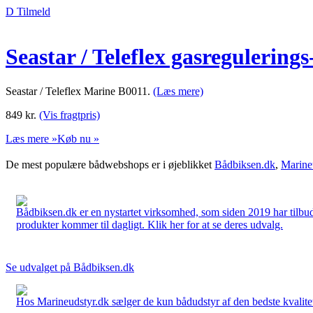
D Tilmeld
Seastar / Teleflex gasregulering
Seastar / Teleflex Marine B0011.
(Læs mere)
849
kr.
(Vis fragtpris)
Læs mere »
Køb nu »
De mest populære bådwebshops er i øjeblikket
Bådbiksen.dk
,
Marine
Bådbiksen.dk er en nystartet virksomhed, som siden 2019 har tilbud
produkter kommer til dagligt. Klik her for at se deres udvalg.
Se udvalget på Bådbiksen.dk
Hos Marineudstyr.dk sælger de kun bådudstyr af den bedste kvalitet.