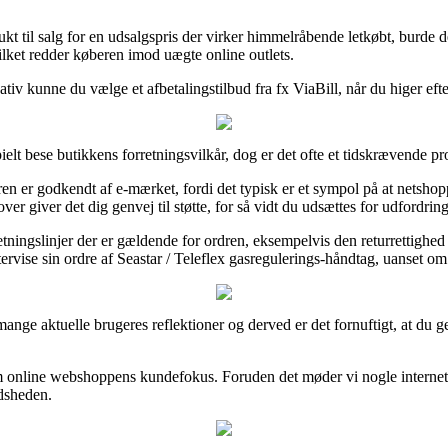
kt til salg for en udsalgspris der virker himmelråbende letkøbt, burde de
vilket redder køberen imod uægte online outlets.
tiv kunne du vælge et afbetalingstilbud fra fx ViaBill, når du higer efter
elt bese butikkens forretningsvilkår, dog er det ofte et tidskrævende pro
 er godkendt af e-mærket, fordi det typisk er et sympol på at netshopp
ver giver det dig genvej til støtte, for så vidt du udsættes for udfordri
ningslinjer der er gældende for ordren, eksempelvis den returrettighed e-
rvise sin ordre af Seastar / Teleflex gasregulerings-håndtag, uanset om
mange aktuelle brugeres reflektioner og derved er det fornuftigt, at du 
 om online webshoppens kundefokus. Foruden det møder vi nogle internet
edsheden.