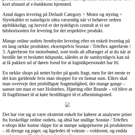
kort afstand af e-butikkens hjemsted.
Antal dages levering på Default Category > Motor og styring >
Styrekabler er naturligvis ultra væsentlig når vi behøver ordren
øjeblikkeligt, og herved er det tydeligvis centralt at vi ser
tidshorisonten for levering for det respektive produkt.
Mange online outlets frembyder levering efter en enkelt hverdag på
en lang række produkter, eksempelvis Seastar / Teleflex agterfæste /
3. Agterfæste for motorbrønd, som trods alt afhænger af at du når at
bestille før et besluttet tidspunkt, således at de sandsynligvis kan nå
at få pakken ud af døren forud for at logistikpersonalet har fri.
En række shops på nettet byder på gratis fragt, men for det meste er
det kun gældende hvis man shopper for en fastsat sum. Ellers skal
man overveje den prisbilligste fragtmulighed, der mange gange –
uanset om man er nær Holstebro, Hjørring eller Brande – vil blive at
få fragtfirmaet til at køre bestillingen til et afhentningssted.
Det har vist sig at være ekstremt enkelt for købere at analysere priser
fra forskellige online outlets, og altså har utallige Seastar / Teleflex
e-shops ikke kunne slippe for at stampe salgspriserne på produkterne
– til drenge og piger, og ligeledes til voksne – voldsomt, og endda