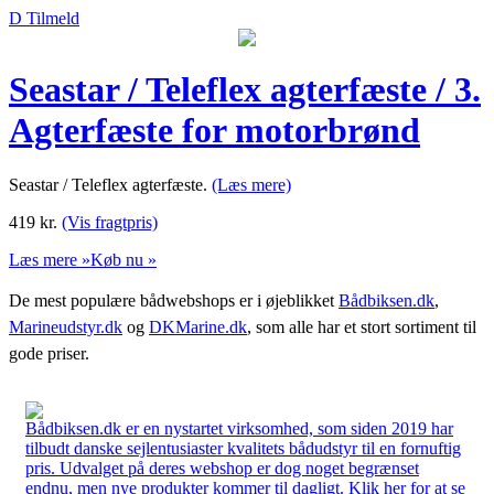
D Tilmeld
Seastar / Teleflex agterfæste / 3.
Agterfæste for motorbrønd
Seastar / Teleflex agterfæste.
(Læs mere)
419
kr.
(Vis fragtpris)
Læs mere »
Køb nu »
De mest populære bådwebshops er i øjeblikket
Bådbiksen.dk
,
Marineudstyr.dk
og
DKMarine.dk
, som alle har et stort sortiment til
gode priser.
Bådbiksen.dk er en nystartet virksomhed, som siden 2019 har
tilbudt danske sejlentusiaster kvalitets bådudstyr til en fornuftig
pris. Udvalget på deres webshop er dog noget begrænset
endnu, men nye produkter kommer til dagligt. Klik her for at se