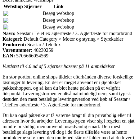
Webshop
Stjerner
Link
Besøg webshop
Besøg webshop
Besøg webshop
Navn:
Seastar / Teleflex agterfæste / 3. Agterfæste for motorbrønd
Kategori:
Default Category > Motor og styring > Styrekabler
Producent:
Seastar / Teleflex
Varenummer:
40230259
EAN:
5705666054569
Vurderet til
4.6
ud af 5 stjerner baseret på
11
anmeldelser
En stor portion online shops tildeler efterhånden diverse forskellige
løsninger til levering. En der er meget anvendt er i øjeblikket
pakkeshoppen, og så kan du blot hente pakken på et valgfrit
tidspunkt. Leveringsformen er altså ualmindeligt nem, samt typisk
desuden den mest betalelige leveringsversion ved køb af Seastar /
Teleflex agterfæste / 3. Agterfæste for motorbrønd.
Du kan også påtænke at få varerne bragt til din privatbolig eller til
adressen hvor du arbejder. Leveringstypen viser sig i regelen en sjat
mindre prisbillig, men omvendt usædvanlig smart. Den mest
betalelige slags levering vil dog i de fleste tilfælde være at hente
produkterne selv, men den mulighed står og falder med at du lever i