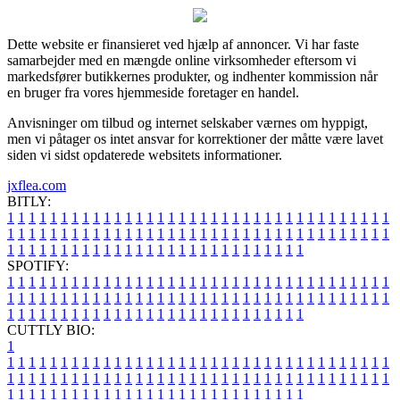
Dette website er finansieret ved hjælp af annoncer. Vi har faste
samarbejder med en mængde online virksomheder eftersom vi
markedsfører butikkernes produkter, og indhenter kommission når
en bruger fra vores hjemmeside foretager en handel.
Anvisninger om tilbud og internet selskaber værnes om hyppigt,
men vi påtager os intet ansvar for korrektioner der måtte være lavet
siden vi sidst opdaterede websitets informationer.
jxflea.com
BITLY:
1
1
1
1
1
1
1
1
1
1
1
1
1
1
1
1
1
1
1
1
1
1
1
1
1
1
1
1
1
1
1
1
1
1
1
1
1
1
1
1
1
1
1
1
1
1
1
1
1
1
1
1
1
1
1
1
1
1
1
1
1
1
1
1
1
1
1
1
1
1
1
1
1
1
1
1
1
1
1
1
1
1
1
1
1
1
1
1
1
1
1
1
1
1
1
1
1
1
1
1
SPOTIFY:
1
1
1
1
1
1
1
1
1
1
1
1
1
1
1
1
1
1
1
1
1
1
1
1
1
1
1
1
1
1
1
1
1
1
1
1
1
1
1
1
1
1
1
1
1
1
1
1
1
1
1
1
1
1
1
1
1
1
1
1
1
1
1
1
1
1
1
1
1
1
1
1
1
1
1
1
1
1
1
1
1
1
1
1
1
1
1
1
1
1
1
1
1
1
1
1
1
1
1
1
CUTTLY BIO:
1
1
1
1
1
1
1
1
1
1
1
1
1
1
1
1
1
1
1
1
1
1
1
1
1
1
1
1
1
1
1
1
1
1
1
1
1
1
1
1
1
1
1
1
1
1
1
1
1
1
1
1
1
1
1
1
1
1
1
1
1
1
1
1
1
1
1
1
1
1
1
1
1
1
1
1
1
1
1
1
1
1
1
1
1
1
1
1
1
1
1
1
1
1
1
1
1
1
1
1
1