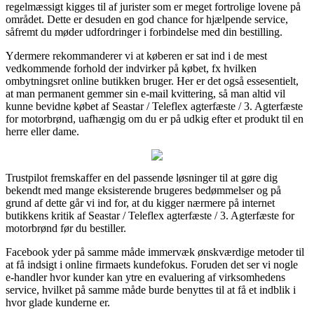
regelmæssigt kigges til af jurister som er meget fortrolige lovene på
området. Dette er desuden en god chance for hjælpende service,
såfremt du møder udfordringer i forbindelse med din bestilling.
Ydermere rekommanderer vi at køberen er sat ind i de mest
vedkommende forhold der indvirker på købet, fx hvilken
ombytningsret online butikken bruger. Her er det også essesentielt,
at man permanent gemmer sin e-mail kvittering, så man altid vil
kunne bevidne købet af Seastar / Teleflex agterfæste / 3. Agterfæste
for motorbrønd, uafhængig om du er på udkig efter et produkt til en
herre eller dame.
Trustpilot fremskaffer en del passende løsninger til at gøre dig
bekendt med mange eksisterende brugeres bedømmelser og på
grund af dette går vi ind for, at du kigger nærmere på internet
butikkens kritik af Seastar / Teleflex agterfæste / 3. Agterfæste for
motorbrønd før du bestiller.
Facebook yder på samme måde immervæk ønskværdige metoder til
at få indsigt i online firmaets kundefokus. Foruden det ser vi nogle
e-handler hvor kunder kan ytre en evaluering af virksomhedens
service, hvilket på samme måde burde benyttes til at få et indblik i
hvor glade kunderne er.