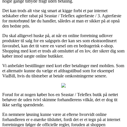
nogle gange tilbyde fragt uden betaling.
Det kan trods alt vise sig smart at kigge forbi et par internet
selskaber efter rabat på Seastar / Teleflex agterfæste / 3. Agterfæste
for motorbrønd før du handler, således at man er sikker på at opnå
den bedste pris.
Du skal alligevel huske på, at når en online forretning udlover
produkter til salg for en salgspris der kan ses som ekstraordinært
favorabel, kan det tit være en varsel om en bedragerisk e-shop.
Shopping med kort er trods alt omsluttet af en lov, der sikrer dig som
køber imod uægte online butikker.
Vi anbefaler bestillinger med kort eller betalinger med mobilen. Som
et alternativ kunne du vælge et afdragstilbud som for eksempel
ViaBill, hvis du tilstræber at betale omkostningerne senere.
Forud for at nogen køber hos en Seastar / Teleflex butik på nettet
behøver de uden tvivl skimme forhandlerens vilkår, det er dog tit
ikke særlig spændende.
En nemmere løsning kunne være at efterse hvorvidt online
forhandleren er e-mærke tilsluttet, fordi det er et tegn på at internet
forretningen følger de officielle regler, foruden at shoppen