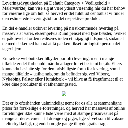
Leveringsdygtigheden på Default Category > Vedligehold >
Malerværktøj kan vise sig at være yderst væsentlig når du har behov
for varerne lige om lidt, så herved er det fuldt ud centralt at vi finder
den estimerede leveringstid for det respektive produkt.
En del e-handler udlover levering på næstkommende hverdag på
massevis af varer, eksempelvis Rund pensel med lyse børster, hvilket
er påkrævet at orden realiseres inden et nøjagtigt tidspunkt, sådan at
de med sikkerhed kan nå at få pakken fikset før logistikpersonalet
tager hjem.
En række webbutikker tilbyder portofri levering, men i mange
tilfælde er det forbeholdt når du aftager for et bestemt beløb. Ellers
kunne du beslutte sig for den prisbilligste form for levering, som i
mange tilfælde – uafhængig om du befinder sig ved Viborg,
Nykøbing Falster eller Humlebæk – vil blive at få fragtfirmaet til at
køre dine produkter til et afhentningssted.
Det er jo efterhånden ualmindeligt nemt for os alle at sammenligne
priser fra forskellige e-forretninger, og herved har massevis af online
forretninger ikke kunne lade være med at stampe prisniveauet på
mange af deres varer – til drenge og piger, lige så vel som til voksne
– eftertrykkeligt, og endda nogle gange tilbyde gratis fragt.