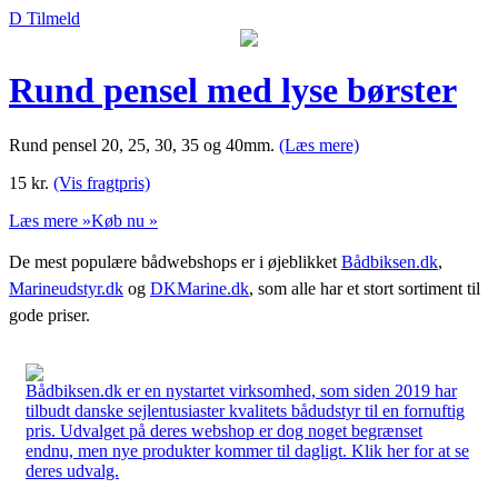
D Tilmeld
Rund pensel med lyse børster
Rund pensel 20, 25, 30, 35 og 40mm.
(Læs mere)
15
kr.
(Vis fragtpris)
Læs mere »
Køb nu »
De mest populære bådwebshops er i øjeblikket
Bådbiksen.dk
,
Marineudstyr.dk
og
DKMarine.dk
, som alle har et stort sortiment til
gode priser.
Bådbiksen.dk er en nystartet virksomhed, som siden 2019 har
tilbudt danske sejlentusiaster kvalitets bådudstyr til en fornuftig
pris. Udvalget på deres webshop er dog noget begrænset
endnu, men nye produkter kommer til dagligt. Klik her for at se
deres udvalg.