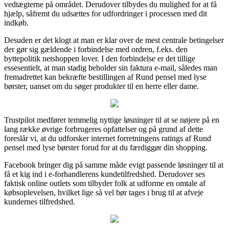
vedtægterne på området. Derudover tilbydes du mulighed for at få
hjælp, såfremt du udsættes for udfordringer i processen med dit
indkøb.
Desuden er det klogt at man er klar over de mest centrale betingelser
der gør sig gældende i forbindelse med ordren, f.eks. den
byttepolitik netshoppen lover. I den forbindelse er det tillige
essesentielt, at man stadig beholder sin faktura e-mail, således man
fremadrettet kan bekræfte bestillingen af Rund pensel med lyse
børster, uanset om du søger produkter til en herre eller dame.
Trustpilot medfører temmelig nyttige løsninger til at se nøjere på en
lang række øvrige forbrugeres opfattelser og på grund af dette
foreslår vi, at du udforsker internet forretningens ratings af Rund
pensel med lyse børster forud for at du færdiggør din shopping.
Facebook bringer dig på samme måde evigt passende løsninger til at
få et kig ind i e-forhandlerens kundetilfredshed. Derudover ses
faktisk online outlets som tilbyder folk at udforme en omtale af
købsoplevelsen, hvilket lige så vel bør tages i brug til at afveje
kundernes tilfredshed.