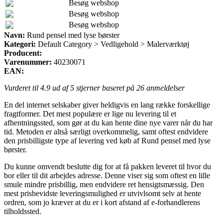
Besøg webshop
Besøg webshop
Besøg webshop
Navn:
Rund pensel med lyse børster
Kategori:
Default Category > Vedligehold > Malerværktøj
Producent:
Varenummer:
40230071
EAN:
Vurderet til
4.9
ud af 5 stjerner baseret på
26
anmeldelser
En del internet selskaber giver heldigvis en lang række forskellige
fragtformer. Det mest populære er lige nu levering til et
afhentningssted, som gør at du kan hente dine nye varer når du har
tid. Metoden er altså særligt overkommelig, samt oftest endvidere
den prisbilligste type af levering ved køb af Rund pensel med lyse
børster.
Du kunne omvendt beslutte dig for at få pakken leveret til hvor du
bor eller til dit arbejdes adresse. Denne viser sig som oftest en lille
smule mindre prisbillig, men endvidere ret hensigtsmæssig. Den
mest prisbevidste leveringsmulighed er utvivlsomt selv at hente
ordren, som jo kræver at du er i kort afstand af e-forhandlerens
tilholdssted.