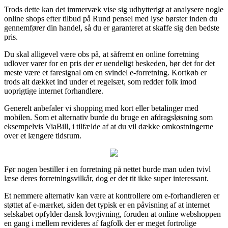
Trods dette kan det immervæk vise sig udbytterigt at analysere nogle
online shops efter tilbud på Rund pensel med lyse børster inden du
gennemfører din handel, så du er garanteret at skaffe sig den bedste
pris.
Du skal alligevel være obs på, at såfremt en online forretning
udlover varer for en pris der er uendeligt beskeden, bør det for det
meste være et faresignal om en svindel e-forretning. Kortkøb er
trods alt dækket ind under et regelsæt, som redder folk imod
uoprigtige internet forhandlere.
Generelt anbefaler vi shopping med kort eller betalinger med
mobilen. Som et alternativ burde du bruge en afdragsløsning som
eksempelvis ViaBill, i tilfælde af at du vil dække omkostningerne
over et længere tidsrum.
Før nogen bestiller i en forretning på nettet burde man uden tvivl
læse deres forretningsvilkår, dog er det tit ikke super interessant.
Et nemmere alternativ kan være at kontrollere om e-forhandleren er
støttet af e-mærket, siden det typisk er en påvisning af at internet
selskabet opfylder dansk lovgivning, foruden at online webshoppen
en gang i mellem revideres af fagfolk der er meget fortrolige