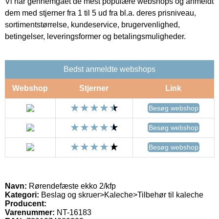
Vi har gennemgået de mest populære webshops og anmeldt
dem med stjerner fra 1 til 5 ud fra bl.a. deres prisniveau,
sortimentstørrelse, kundeservice, brugervenlighed,
betingelser, leveringsformer og betalingsmuligheder.
Bedst anmeldte webshops
Webshop
Stjerner
Link
Besøg webshop
Besøg webshop
Besøg webshop
Navn:
Rørendefæste ekko 2/kfp
Kategori:
Beslag og skruer>Kaleche>Tilbehør til kaleche
Producent:
Varenummer:
NT-16183