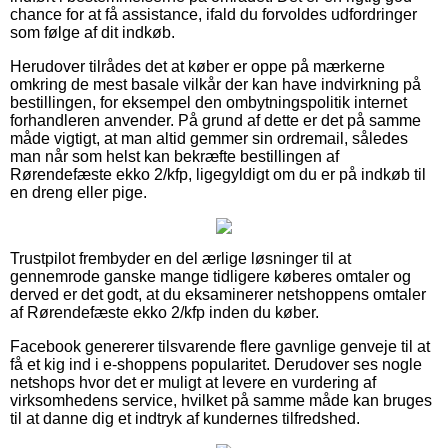
chance for at få assistance, ifald du forvoldes udfordringer
som følge af dit indkøb.
Herudover tilrådes det at køber er oppe på mærkerne
omkring de mest basale vilkår der kan have indvirkning på
bestillingen, for eksempel den ombytningspolitik internet
forhandleren anvender. På grund af dette er det på samme
måde vigtigt, at man altid gemmer sin ordremail, således
man når som helst kan bekræfte bestillingen af
Rørendefæste ekko 2/kfp, ligegyldigt om du er på indkøb til
en dreng eller pige.
Trustpilot frembyder en del ærlige løsninger til at
gennemrode ganske mange tidligere køberes omtaler og
derved er det godt, at du eksaminerer netshoppens omtaler
af Rørendefæste ekko 2/kfp inden du køber.
Facebook genererer tilsvarende flere gavnlige genveje til at
få et kig ind i e-shoppens popularitet. Derudover ses nogle
netshops hvor det er muligt at levere en vurdering af
virksomhedens service, hvilket på samme måde kan bruges
til at danne dig et indtryk af kundernes tilfredshed.