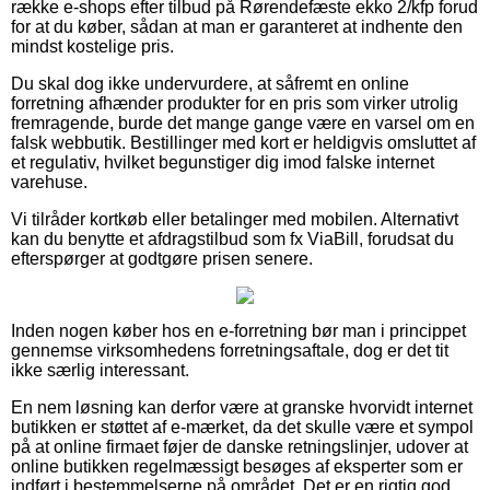
række e-shops efter tilbud på Rørendefæste ekko 2/kfp forud
for at du køber, sådan at man er garanteret at indhente den
mindst kostelige pris.
Du skal dog ikke undervurdere, at såfremt en online
forretning afhænder produkter for en pris som virker utrolig
fremragende, burde det mange gange være en varsel om en
falsk webbutik. Bestillinger med kort er heldigvis omsluttet af
et regulativ, hvilket begunstiger dig imod falske internet
varehuse.
Vi tilråder kortkøb eller betalinger med mobilen. Alternativt
kan du benytte et afdragstilbud som fx ViaBill, forudsat du
efterspørger at godtgøre prisen senere.
Inden nogen køber hos en e-forretning bør man i princippet
gennemse virksomhedens forretningsaftale, dog er det tit
ikke særlig interessant.
En nem løsning kan derfor være at granske hvorvidt internet
butikken er støttet af e-mærket, da det skulle være et sympol
på at online firmaet føjer de danske retningslinjer, udover at
online butikken regelmæssigt besøges af eksperter som er
indført i bestemmelserne på området. Det er en rigtig god