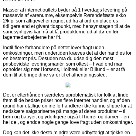
Masser af internet outlets byder på 1 hverdags levering på
massevis af varenumre, eksempelvis Rørendefæste ekko
2/kfp, som alligevel er regnet ud fra at ordren placeres
tidligere end et givent tidspunkt, med hensynstagen til at de
sandsynligvis kan nå at få produkterne ud af døren før
lagermedarbejderne har fri.
Indtil flere forhandlere på nettet lover fragt uden
omkostninger, men undertiden kræves det at der handles for
en bestemt pris. Desuden må du udse dig den mest
prisbevidste leveringsmanér, som oftest – hvad end man
opholder sig nær Horsens, Holbæk eller Billund – er at få
dem til at bringe dine varer til et afhentningssted.
Det er efterhånden særdeles uproblematisk for folk at finde
frem til de bedste priser hos flere internet handler, og af den
grund har utallige online forhandlere ikke kunne slippe for at
nedskære salgspriserne på mange af deres produkter – til
børn og babyer, og yderligere også til herrer og damer – en
hel del, og endda nogle gange love fragt uden omkostninger.
Dog kan det ikke desto mindre være udbytterigt at tjekke en