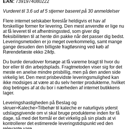
EAN:
7391974080222
Vurderet til
3.6
ud af 5 stjerner baseret på
30
anmeldelser
Flere internet selskaber foreslår heldigvis et hav af
forskellige former for levering. Den mest anvendte er lige nu
at få leveret til et afhentningssted, som giver dig
fleksibiliteten til at hente din pakke når det passer dig bedst.
Leveringsmetoden er jo meget overkommelig, samt mange
gange desuden den billigste fragtløsning ved køb af
Rørendefæste ekko 2/kfp.
Du burde derudover forsøge at få varerne bragt til hvor du
bor eller til din arbejdsplads. Fragtmetoden viser sig for det
meste en anelse mindre prisbillig, men på den anden side
virkelig let. Den mest prisbevidste leveringsmulighed kan
ikke modsiges at være at du selv henter produkterne, hvilket
dog betinges af at du bor i nærheden af internet butikkens
lager.
Leveringshastigheden på Beslag og
skruer>Kaleche>Tilbehør til kaleche er naturligvis yderst
udslagsgivende om vi skal bruge produkterne inden for få
dage, så med det formål er det virkelig på sin plads at vi
kontrollerer det estimerede leveringstidspunkt ved den
relevante vare.