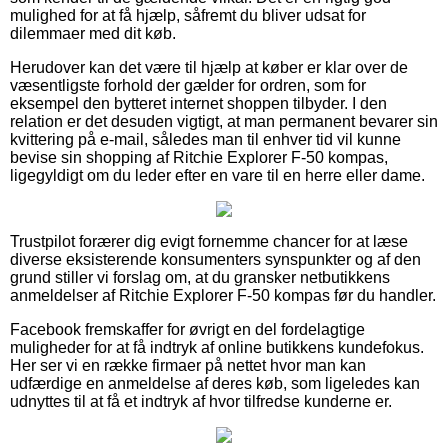
mulighed for at få hjælp, såfremt du bliver udsat for
dilemmaer med dit køb.
Herudover kan det være til hjælp at køber er klar over de
væsentligste forhold der gælder for ordren, som for
eksempel den bytteret internet shoppen tilbyder. I den
relation er det desuden vigtigt, at man permanent bevarer sin
kvittering på e-mail, således man til enhver tid vil kunne
bevise sin shopping af Ritchie Explorer F-50 kompas,
ligegyldigt om du leder efter en vare til en herre eller dame.
Trustpilot forærer dig evigt fornemme chancer for at læse
diverse eksisterende konsumenters synspunkter og af den
grund stiller vi forslag om, at du gransker netbutikkens
anmeldelser af Ritchie Explorer F-50 kompas før du handler.
Facebook fremskaffer for øvrigt en del fordelagtige
muligheder for at få indtryk af online butikkens kundefokus.
Her ser vi en række firmaer på nettet hvor man kan
udfærdige en anmeldelse af deres køb, som ligeledes kan
udnyttes til at få et indtryk af hvor tilfredse kunderne er.