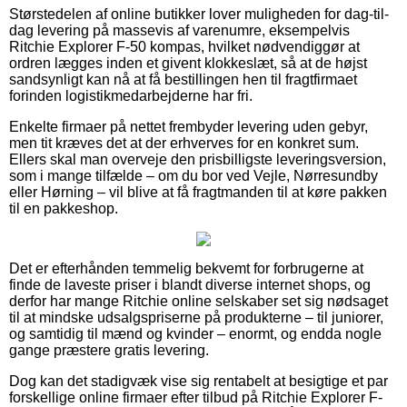
Størstedelen af online butikker lover muligheden for dag-til-
dag levering på massevis af varenumre, eksempelvis
Ritchie Explorer F-50 kompas, hvilket nødvendiggør at
ordren lægges inden et givent klokkeslæt, så at de højst
sandsynligt kan nå at få bestillingen hen til fragtfirmaet
forinden logistikmedarbejderne har fri.
Enkelte firmaer på nettet frembyder levering uden gebyr,
men tit kræves det at der erhverves for en konkret sum.
Ellers skal man overveje den prisbilligste leveringsversion,
som i mange tilfælde – om du bor ved Vejle, Nørresundby
eller Hørning – vil blive at få fragtmanden til at køre pakken
til en pakkeshop.
Det er efterhånden temmelig bekvemt for forbrugerne at
finde de laveste priser i blandt diverse internet shops, og
derfor har mange Ritchie online selskaber set sig nødsaget
til at mindske udsalgspriserne på produkterne – til juniorer,
og samtidig til mænd og kvinder – enormt, og endda nogle
gange præstere gratis levering.
Dog kan det stadigvæk vise sig rentabelt at besigtige et par
forskellige online firmaer efter tilbud på Ritchie Explorer F-