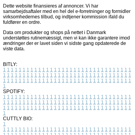
Dette website finansieres af annoncer. Vi har
samarbejdsaftaler med en hel del e-forretninger og formidler
virksomhedernes tilbud, og indtjener kommission ifald du
fuldfører en ordre.
Data om produkter og shops på nettet i Danmark
understøttes rutinemæssigt, men vi kan ikke garantere imod
ændringer der er lavet siden vi sidste gang opdaterede de
viste data.
BITLY:
1
1
1
1
1
1
1
1
1
1
1
1
1
1
1
1
1
1
1
1
1
1
1
1
1
1
1
1
1
1
1
1
1
1
1
1
1
1
1
1
1
1
1
1
1
1
1
1
1
1
1
1
1
1
1
1
1
1
1
1
1
1
1
1
1
1
1
1
1
1
1
1
1
1
1
1
1
1
1
1
1
1
1
1
1
1
1
1
1
1
1
1
1
1
1
1
1
1
1
1
SPOTIFY:
1
1
1
1
1
1
1
1
1
1
1
1
1
1
1
1
1
1
1
1
1
1
1
1
1
1
1
1
1
1
1
1
1
1
1
1
1
1
1
1
1
1
1
1
1
1
1
1
1
1
1
1
1
1
1
1
1
1
1
1
1
1
1
1
1
1
1
1
1
1
1
1
1
1
1
1
1
1
1
1
1
1
1
1
1
1
1
1
1
1
1
1
1
1
1
1
1
1
1
1
CUTTLY BIO:
1
1
1
1
1
1
1
1
1
1
1
1
1
1
1
1
1
1
1
1
1
1
1
1
1
1
1
1
1
1
1
1
1
1
1
1
1
1
1
1
1
1
1
1
1
1
1
1
1
1
1
1
1
1
1
1
1
1
1
1
1
1
1
1
1
1
1