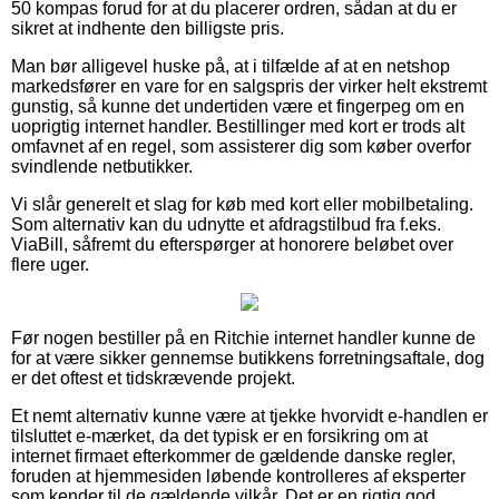
50 kompas forud for at du placerer ordren, sådan at du er
sikret at indhente den billigste pris.
Man bør alligevel huske på, at i tilfælde af at en netshop
markedsfører en vare for en salgspris der virker helt ekstremt
gunstig, så kunne det undertiden være et fingerpeg om en
uoprigtig internet handler. Bestillinger med kort er trods alt
omfavnet af en regel, som assisterer dig som køber overfor
svindlende netbutikker.
Vi slår generelt et slag for køb med kort eller mobilbetaling.
Som alternativ kan du udnytte et afdragstilbud fra f.eks.
ViaBill, såfremt du efterspørger at honorere beløbet over
flere uger.
Før nogen bestiller på en Ritchie internet handler kunne de
for at være sikker gennemse butikkens forretningsaftale, dog
er det oftest et tidskrævende projekt.
Et nemt alternativ kunne være at tjekke hvorvidt e-handlen er
tilsluttet e-mærket, da det typisk er en forsikring om at
internet firmaet efterkommer de gældende danske regler,
foruden at hjemmesiden løbende kontrolleres af eksperter
som kender til de gældende vilkår. Det er en rigtig god