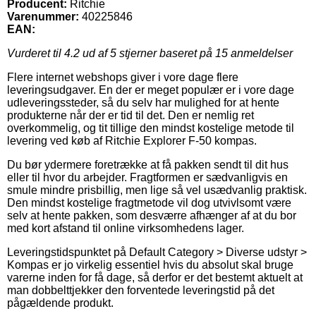
Producent:
Ritchie
Varenummer:
40225846
EAN:
Vurderet til
4.2
ud af 5 stjerner baseret på
15
anmeldelser
Flere internet webshops giver i vore dage flere
leveringsudgaver. En der er meget populær er i vore dage
udleveringssteder, så du selv har mulighed for at hente
produkterne når der er tid til det. Den er nemlig ret
overkommelig, og tit tillige den mindst kostelige metode til
levering ved køb af Ritchie Explorer F-50 kompas.
Du bør ydermere foretrække at få pakken sendt til dit hus
eller til hvor du arbejder. Fragtformen er sædvanligvis en
smule mindre prisbillig, men lige så vel usædvanlig praktisk.
Den mindst kostelige fragtmetode vil dog utvivlsomt være
selv at hente pakken, som desværre afhænger af at du bor
med kort afstand til online virksomhedens lager.
Leveringstidspunktet på Default Category > Diverse udstyr >
Kompas er jo virkelig essentiel hvis du absolut skal bruge
varerne inden for få dage, så derfor er det bestemt aktuelt at
man dobbelttjekker den forventede leveringstid på det
pågældende produkt.