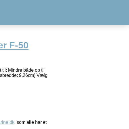
er F-50
til: Mindre både op til
gsbredde: 9,26cm) Vælg
ine.dk
, som alle har et