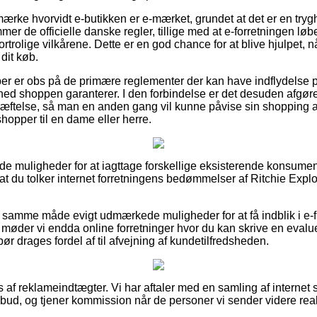
mærke hvorvidt e-butikken er e-mærket, grundet at det er en try
 de officielle danske regler, tillige med at e-forretningen løb
trolige vilkårene. Dette er en god chance for at blive hjulpet, nå
dit køb.
øber er obs på de primære reglementer der kan have indflydelse 
hed shoppen garanterer. I den forbindelse er det desuden afgø
æftelse, så man en anden gang vil kunne påvise sin shopping af
opper til en dame eller herre.
gode muligheder for at iagttage forskellige eksisterende konsumen
r, at du tolker internet forretningens bedømmelser af Ritchie Exp
 samme måde evigt udmærkede muligheder for at få indblik i e-
 møder vi endda online forretninger hvor du kan skrive en evalu
 drages fordel af til afvejning af kundetilfredsheden.
af reklameindtægter. Vi har aftaler med en samling af internet s
bud, og tjener kommission når de personer vi sender videre real