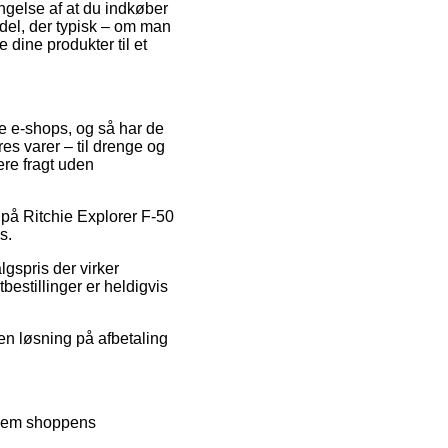
ngelse af at du indkøber
odel, der typisk – om man
 dine produkter til et
re e-shops, og så har de
res varer – til drenge og
ere fragt uden
t på Ritchie Explorer F-50
s.
gspris der virker
bestillinger er heldigvis
 en løsning på afbetaling
ennem shoppens