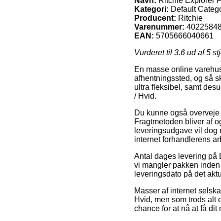
Navn:
Ritchie Explorer 
Kategori:
Default Categ
Producent:
Ritchie
Varenummer:
4022584
EAN:
5705666040661
Vurderet til
3.6
ud af 5 st
En masse online varehuse f
afhentningssted, og så sk
ultra fleksibel, samt de
/ Hvid.
Du kunne også overveje at 
Fragtmetoden bliver af og
leveringsudgave vil dog u
internet forhandlerens ar
Antal dages levering på 
vi mangler pakken inden 
leveringsdato på det aktu
Masser af internet selska
Hvid, men som trods alt e
chance for at nå at få di