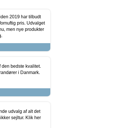
den 2019 har tilbudt
fornuftig pris. Udvalget
u, men nye produkter
g.
den bedste kvalitet.
erandører i Danmark.
de udvalg af alt det
kker sejltur. Klik her