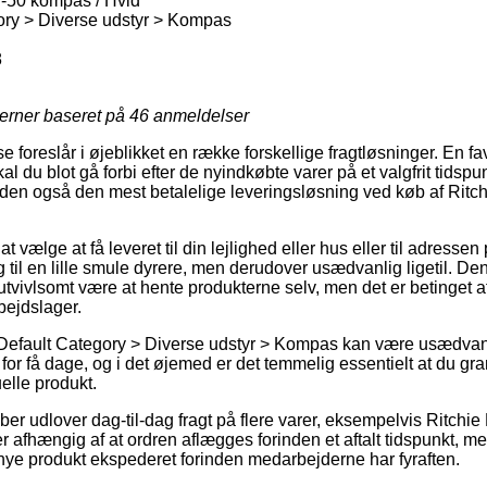
F-50 kompas / Hvid
ory > Diverse udstyr > Kompas
8
jerner baseret på
46
anmeldelser
oreslår i øjeblikket en række forskellige fragtløsninger. En favori
al du blot gå forbi efter de nyindkøbte varer på et valgfrit tidsp
suden også den mest betalelige leveringsløsning ved køb af Rit
vælge at få leveret til din lejlighed eller hus eller til adressen 
 til en lille smule dyrere, men derudover usædvanlig ligetil. De
tvivlsomt være at hente produkterne selv, men det er betinget a
bejdslager.
Default Category > Diverse udstyr > Kompas kan være usædvanlig 
for få dage, og i det øjemed er det temmelig essentielt at du g
elle produkt.
ber udlover dag-til-dag fragt på flere varer, eksempelvis Ritchi
r afhængig af at ordren aflægges forinden et aftalt tidspunkt, me
t nye produkt ekspederet forinden medarbejderne har fyraften.