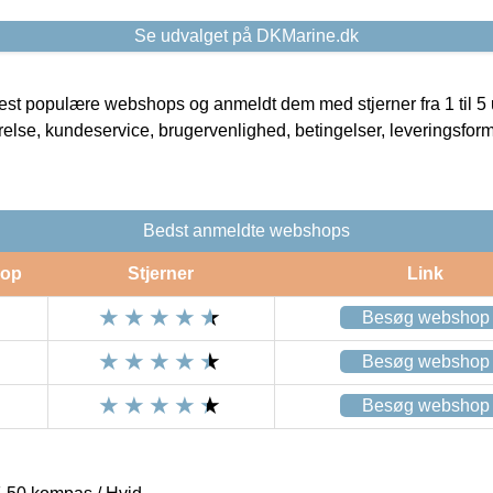
Se udvalget på DKMarine.dk
t populære webshops og anmeldt dem med stjerner fra 1 til 5 ud
rrelse, kundeservice, brugervenlighed, betingelser, leveringsfor
Bedst anmeldte webshops
op
Stjerner
Link
Besøg webshop
Besøg webshop
Besøg webshop