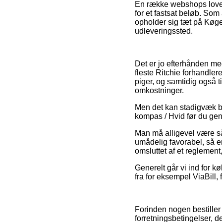
En række webshops lover 
for et fastsat beløb. Som
opholder sig tæt på Køge,
udleveringssted.
Det er jo efterhånden meg
fleste Ritchie forhandler
piger, og samtidig også t
omkostninger.
Men det kan stadigvæk bli
kompas / Hvid før du genn
Man må alligevel være så 
umådelig favorabel, så er
omsluttet af et reglemen
Generelt går vi ind for k
fra for eksempel ViaBill,
Forinden nogen bestiller
forretningsbetingelser, d