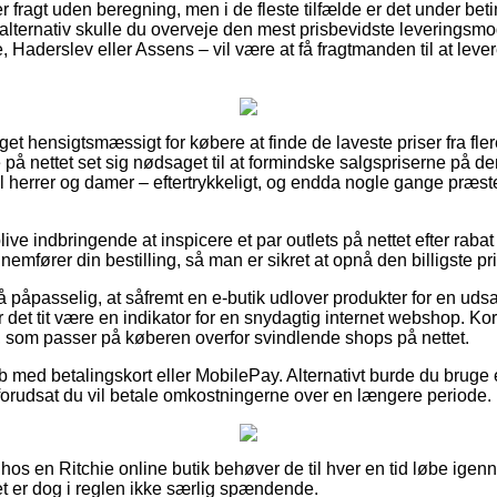
fragt uden beregning, men i de fleste tilfælde er det under beti
 alternativ skulle du overveje den mest prisbevidste leveringsm
 Haderslev eller Assens – vil være at få fragtmanden til at levere
et hensigtsmæssigt for købere at finde de laveste priser fra fle
e på nettet set sig nødsaget til at formindske salgspriserne på de
il herrer og damer – eftertrykkeligt, og endda nogle gange præst
ve indbringende at inspicere et par outlets på nettet efter raba
emfører din bestilling, så man er sikret at opnå den billigste pri
påpasselig, at såfremt en e-butik udlover produkter for en udsal
 det tit være en indikator for en snydagtig internet webshop. Kort
t, som passer på køberen overfor svindlende shops på nettet.
øb med betalingskort eller MobilePay. Alternativt burde du bruge
 forudsat du vil betale omkostningerne over en længere periode.
 hos en Ritchie online butik behøver de til hver en tid løbe ig
et er dog i reglen ikke særlig spændende.