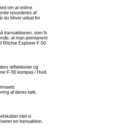
ghed om at online
ende revurderes af
r du bliver udsat for
på transaktionen, som fx
rende, at man permanent
 Ritchie Explorer F-50
ters reflektioner og
lorer F-50 kompas / Hvid
firmaets
ering af deres køb,
elskaber idet vi
iserer en transaktion.