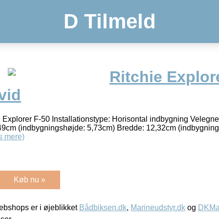
D Tilmeld
Ritchie Explor
vid
xplorer F-50 Installationstype: Horisontal indbygning Velegnet 
,49cm (indbygningshøjde: 5,73cm) Bredde: 12,32cm (indbygnin
s mere)
Køb nu »
bshops er i øjeblikket
Bådbiksen.dk
,
Marineudstyr.dk
og
DKMar