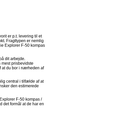
t er p.t. levering til et
unkt. Fragttypen er nemlig
chie Explorer F-50 kompas
på dit arbejde.
n mest prisbevidste
f at du bor i nærheden af
central i tilfælde af at
ransker den estimerede
e Explorer F-50 kompas /
d det formål at de har en