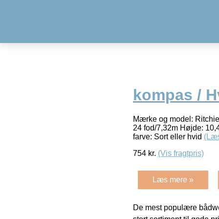
kompas / H
Mærke og model: Ritchie E
24 fod/7,32m Højde: 10
farve: Sort eller hvid
(Læ
754
kr.
(Vis fragtpris)
Læs mere »
De mest populære bådwe