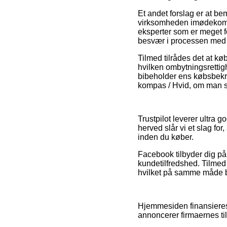
Et andet forslag er at be
virksomheden imødekommer
eksperter som er meget for
besvær i processen med 
Tilmed tilrådes det at k
hvilken ombytningsrettig
bibeholder ens købsbekr
kompas / Hvid, om man sh
Trustpilot leverer ultra 
herved slår vi et slag fo
inden du køber.
Facebook tilbyder dig på
kundetilfredshed. Tilmed
hvilket på samme måde bør
Hjemmesiden finansieres 
annoncerer firmaernes til