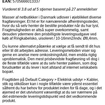
EAN:
5705666013337
Vurderet til
3.8
ud af 5 stjerner baseret på
27
anmeldelser
Masser af netbutikker i Danmark udlover i øjeblikket diverse
fragtløsninger. Et hit er for nærværende afhentningssteder,
hvor du så selv henter de bestilte produkter når du har lyst.
Fragtmuligheden er altså super overkommelig, samt
desuden ydermere den prisbilligste leveringsudgave ved
køb af Ringkabelsko, uisoleret / 10-16mm2/indv. Ø8,4mm.
Du kunne alternativt påtænke at vælge at få sendt til dit hus
eller til dit arbejdes adresse. Leveringsmetoden viser sig
gerne en anelse mere omkostningsfuld, men endda rigtig
uproblematisk. Den mest prisbevidste fragtløsning vil dog i
de fleste tilfælde være at du selv henter pakken, som dog
forudsætter at du lever i kort afstand af internet selskabets
bopæl.
Fragttiden på Default Category > Elektrisk udstyr > Kabler,
stik og stikdåser kan i nogle tilfælde være yderst essentiel
såfremt du har behov for produktet inden for få dage, og i det
øjemed er det utvivlsomt væsentligt at du ser nærmere på
det estimerede leveringstidspunkt ved det vedkommende
produkt.