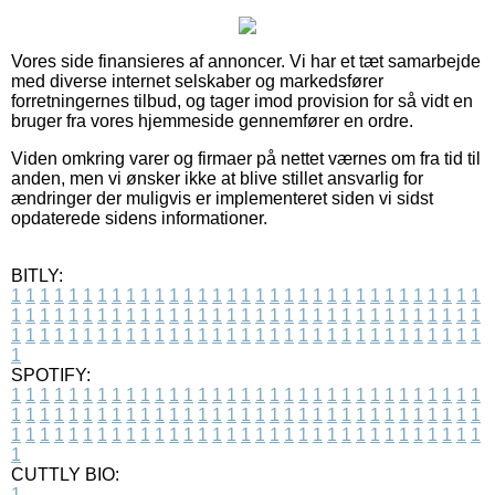
Vores side finansieres af annoncer. Vi har et tæt samarbejde
med diverse internet selskaber og markedsfører
forretningernes tilbud, og tager imod provision for så vidt en
bruger fra vores hjemmeside gennemfører en ordre.
Viden omkring varer og firmaer på nettet værnes om fra tid til
anden, men vi ønsker ikke at blive stillet ansvarlig for
ændringer der muligvis er implementeret siden vi sidst
opdaterede sidens informationer.
BITLY:
1
1
1
1
1
1
1
1
1
1
1
1
1
1
1
1
1
1
1
1
1
1
1
1
1
1
1
1
1
1
1
1
1
1
1
1
1
1
1
1
1
1
1
1
1
1
1
1
1
1
1
1
1
1
1
1
1
1
1
1
1
1
1
1
1
1
1
1
1
1
1
1
1
1
1
1
1
1
1
1
1
1
1
1
1
1
1
1
1
1
1
1
1
1
1
1
1
1
1
1
SPOTIFY:
1
1
1
1
1
1
1
1
1
1
1
1
1
1
1
1
1
1
1
1
1
1
1
1
1
1
1
1
1
1
1
1
1
1
1
1
1
1
1
1
1
1
1
1
1
1
1
1
1
1
1
1
1
1
1
1
1
1
1
1
1
1
1
1
1
1
1
1
1
1
1
1
1
1
1
1
1
1
1
1
1
1
1
1
1
1
1
1
1
1
1
1
1
1
1
1
1
1
1
1
CUTTLY BIO:
1