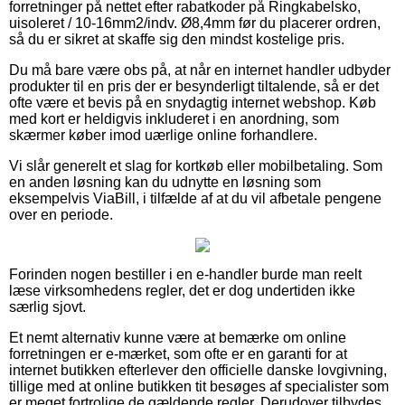
forretninger på nettet efter rabatkoder på Ringkabelsko,
uisoleret / 10-16mm2/indv. Ø8,4mm før du placerer ordren,
så du er sikret at skaffe sig den mindst kostelige pris.
Du må bare være obs på, at når en internet handler udbyder
produkter til en pris der er besynderligt tiltalende, så er det
ofte være et bevis på en snydagtig internet webshop. Køb
med kort er heldigvis inkluderet i en anordning, som
skærmer køber imod uærlige online forhandlere.
Vi slår generelt et slag for kortkøb eller mobilbetaling. Som
en anden løsning kan du udnytte en løsning som
eksempelvis ViaBill, i tilfælde af at du vil afbetale pengene
over en periode.
Forinden nogen bestiller i en e-handler burde man reelt
læse virksomhedens regler, det er dog undertiden ikke
særlig sjovt.
Et nemt alternativ kunne være at bemærke om online
forretningen er e-mærket, som ofte er en garanti for at
internet butikken efterlever den officielle danske lovgivning,
tillige med at online butikken tit besøges af specialister som
er meget fortrolige de gældende regler. Derudover tilbydes