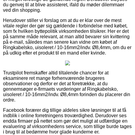
du genvej til at blive assisteret, ifald du møder dilemmaer
ved din shopping.
Herudover stiller vi forslag om at du er klar over de mest
vitale regler der gør sig gældende i forbindelse med købet,
som fx hvilken byttepolitik virksomheden tilsikrer. Her er det
på samme måde relevant, at man altid bevarer sin kvittering
på e-mail, således man senere kan vidne om købet af
Ringkabelsko, uisoleret / 10-16mm2/indv. Ø8,4mm, om du er
på udkig efter et produkt til en mand eller kvinde.
Trustpilot fremskaffer altid tiltalende chancer for at
eksaminere ret mange forhenværende brugeres
observationer og derfor er det at foretrække, at du
gennemsøger e-firmaets vurderinger af Ringkabelsko,
uisoleret / 10-16mm2/indv. Ø8,4mm forinden du placerer din
ordre.
Facebook forærer dig tillige aldeles sikre løsninger til at få
indblik i online forretningens troværdighed. Derudover ses
endda firmaer på nettet som gør det muligt at udfærdige en
evaluering af virksomhedens service, som tillige burde tages
i brug til at bedømme hvor glade kunderne er.