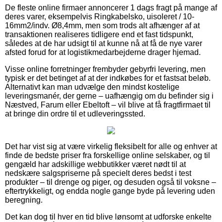
De fleste online firmaer annoncerer 1 dags fragt på mange af
deres varer, eksempelvis Ringkabelsko, uisoleret / 10-
16mm2/indv. Ø8,4mm, men som trods alt afhænger af at
transaktionen realiseres tidligere end et fast tidspunkt,
således at de har udsigt til at kunne nå at få de nye varer
afsted forud for at logistikmedarbejderne drager hjemad.
Visse online forretninger frembyder gebyrfri levering, men
typisk er det betinget af at der indkøbes for et fastsat beløb.
Alternativt kan man udvælge den mindst kostelige
leveringsmanér, der gerne – uafhængig om du befinder sig i
Næstved, Farum eller Ebeltoft – vil blive at få fragtfirmaet til
at bringe din ordre til et udleveringssted.
Det har vist sig at være virkelig fleksibelt for alle og enhver at
finde de bedste priser fra forskellige online selskaber, og til
gengæld har adskillige webbutikker været nødt til at
nedskære salgspriserne på specielt deres bedst i test
produkter – til drenge og piger, og desuden også til voksne –
eftertrykkeligt, og endda nogle gange byde på levering uden
beregning.
Det kan dog til hver en tid blive lønsomt at udforske enkelte