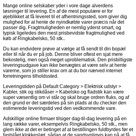
Mange online selskaber yder i vore dage alverdens
løsninger til levering. En af de mest populære er for
øjeblikket at få leveret til et afhentningssted, som giver dig
mulighed for at hente de nyindkøbte varer præcis når det
passer dig. Fragtmuligheden er nemlig yderst smart, og
typisk ligeledes den mest prisbevidste fragtmulighed ved
køb af Ringkabelsko, 50 stk..
Du kan endvidere prøve at vælge at få sendt til din bopæl
eller til når du er på job. Denne bliver oftest en sjat mere
bekostelig, men også meget uproblematisk. Den prisbilligste
leveringsudgave kan ikke benægtes at være selv at hente
varerne, som jo stiller krav om at du bor nærved internet
forretningens tilholdssted.
Leveringstiden på Default Category > Elektrisk udstyr >
Kabler, stik og stikdåser > Kabelsko og fladstik kan være
super væsentlig om vi står og skal bruge ordren fluks, og af
den grund er det særdeles på sin plads at du checker den
estimerede leveringstid ved den vedkommende vare.
Adskillige online firmaer tilsiger dag-til-dag levering på en
lang række varer, eksempelvis Ringkabelsko, 50 stk., men
glem ikke at det er betinget af at bestillingen fuldbyrdes før et
fastslået klokkeslæt, sådan at de sandsynligvis kan nå at få