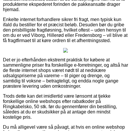
produkterne ekspederet forinden de pakkeansatte drager
hjemad.
Enkelte internet forhandlere sikrer fri fragt, men typisk kun
ifald du bestiller for et præcist beløb. Desuden bør du gribe
den prisbilligste fragtløsning, hvilket oftest – uden hensyn til
om du er ved Viborg, Hillerød eller Fredensborg – vil blive at
få fragtfirmaet til at køre ordren til et afhentningssted.
Det er jo efterhånden ekstremt praktisk for købere at
sammenligne priser fra forskellige e-forretninger, og altså har
de fleste internet shops været nødt til at nedskære
udsalgspriserne på varerne – til piger og drenge, og
samtidig til voksne – betragteligt, og endda nogle gange
præstere levering uden omkostninger.
Trods dette kan det imidlertid være lønsomt at tjekke
forskellige online webshops efter rabatkoder på
Ringkabelsko, 50 stk. før du gennemfører din bestilling,
således at du er skudsikker på at antage den mindst
kostelige pris.
Du må alligevel være så påvagt, at hvis en online webshop