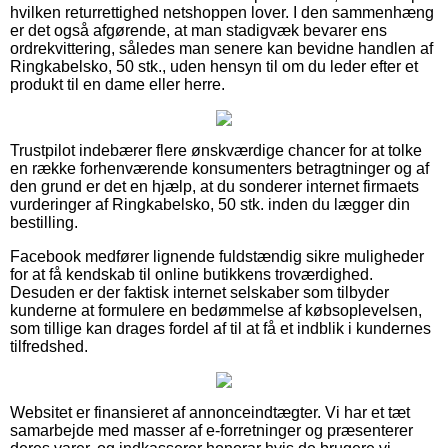
hvilken returrettighed netshoppen lover. I den sammenhæng
er det også afgørende, at man stadigvæk bevarer ens
ordrekvittering, således man senere kan bevidne handlen af
Ringkabelsko, 50 stk., uden hensyn til om du leder efter et
produkt til en dame eller herre.
Trustpilot indebærer flere ønskværdige chancer for at tolke
en række forhenværende konsumenters betragtninger og af
den grund er det en hjælp, at du sonderer internet firmaets
vurderinger af Ringkabelsko, 50 stk. inden du lægger din
bestilling.
Facebook medfører lignende fuldstændig sikre muligheder
for at få kendskab til online butikkens troværdighed.
Desuden er der faktisk internet selskaber som tilbyder
kunderne at formulere en bedømmelse af købsoplevelsen,
som tillige kan drages fordel af til at få et indblik i kundernes
tilfredshed.
Websitet er finansieret af annonceindtægter. Vi har et tæt
samarbejde med masser af e-forretninger og præsenterer