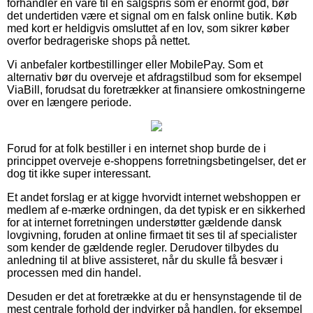
forhandler en vare til en salgspris som er enormt god, bør
det undertiden være et signal om en falsk online butik. Køb
med kort er heldigvis omsluttet af en lov, som sikrer køber
overfor bedrageriske shops på nettet.
Vi anbefaler kortbestillinger eller MobilePay. Som et
alternativ bør du overveje et afdragstilbud som for eksempel
ViaBill, forudsat du foretrækker at finansiere omkostningerne
over en længere periode.
Forud for at folk bestiller i en internet shop burde de i
princippet overveje e-shoppens forretningsbetingelser, det er
dog tit ikke super interessant.
Et andet forslag er at kigge hvorvidt internet webshoppen er
medlem af e-mærke ordningen, da det typisk er en sikkerhed
for at internet forretningen understøtter gældende dansk
lovgivning, foruden at online firmaet tit ses til af specialister
som kender de gældende regler. Derudover tilbydes du
anledning til at blive assisteret, når du skulle få besvær i
processen med din handel.
Desuden er det at foretrække at du er hensynstagende til de
mest centrale forhold der indvirker på handlen, for eksempel