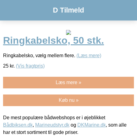
D Tilmeld
Ringkabelsko, 50 stk.
Ringkabelsko, vælg mellem flere.
(Læs mere)
25
kr.
(Vis fragtpris)
Læs mere »
Køb nu »
De mest populære bådwebshops er i øjeblikket
Bådbiksen.dk
,
Marineudstyr.dk
og
DKMarine.dk
, som alle
har et stort sortiment til gode priser.