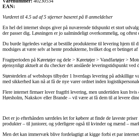
Varenummer:
40230534
EAN:
Vurderet til
4.5
ud af 5 stjerner baseret på
8
anmeldelser
En hel del internet shops giver på nuværende tidspunkt et stort udvalg
der passer dig. Løsningen er jo ualmindeligt overkommelig, og oftest 
Du burde ligeledes vælge at bestille produkterne til levering hjem til 
modsiges at være selv at hente produkterne, hvilket dog er betinget af 
Fragtperioden på Køretøjer og dele > Køretøjer > Vandfartøjer > Moto
øjensynligt aktuelt at du checker det anslåede leveringstidspunkt ved
Størstedelen af webshops tilbyder 1 hverdags levering på adskillige va
med sikkerhed kan nå at få de nye varer ordnet inden logistikpersonal
Flere internet firmaer lover fragtfri levering, men undertiden kun hvis
Hørsholm, Nakskov eller Brande – vil være at få dem til at levere dine 
Det er jo efterhånden særdeles let for købere at finde de laveste priser 
produkter – til juniorer, og yderligere også til kvinder og mænd – mar
Men det kan immervæk blive fordelagtigt at kigge forbi et par internet 