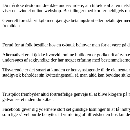
Du må ikke desto mindre ikke undervurdere, at i tilfælde af at en nets
viser en svindel online webshop. Bestillinger med kort er heldigvis 
Generelt foreslår vi køb med gængse betalingskort eller betalinger med
fremtiden.
Forud for at folk bestiller hos en e-butik behøver man for at være på d
Alternativet er at tjekke hvorvidt online butikken er godkendt af e-m
undersøges af sagkyndige der har meget erfaring med bestemmelserne på
Tilsvarende er det smart at kunden er hensynstagende til de elementære
stadigvæk beholder sin kvitteringsmail, så man altid kan bevidne sit kø
Trustpilot frembyder altid fortræffelige genveje til at blive klogere p
galvaniseret inden du køber.
Facebook giver dig ydermere stort set gunstige løsninger til at få in
som lige så vel burde benyttes til vurdering af tilfredsheden hos kunde