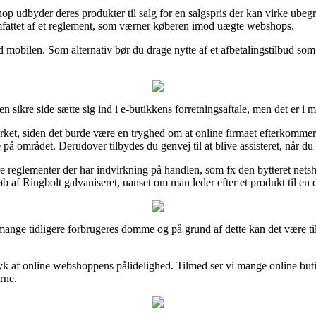
hop udbyder deres produkter til salg for en salgspris der kan virke ube
omfattet af et reglement, som værner køberen imod uægte webshops.
 mobilen. Som alternativ bør du drage nytte af et afbetalingstilbud som 
en sikre side sætte sig ind i e-butikkens forretningsaftale, men det er i 
ærket, siden det burde være en tryghed om at online firmaet efterkommer
 området. Derudover tilbydes du genvej til at blive assisteret, når du 
 reglementer der har indvirkning på handlen, som fx den bytteret netshop
b af Ringbolt galvaniseret, uanset om man leder efter et produkt til en 
å mange tidligere forbrugeres domme og på grund af dette kan det være ti
dtryk af online webshoppens pålidelighed. Tilmed ser vi mange online bu
rne.