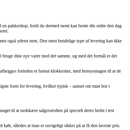
n til en pakkeshop, fordi du dermed nemt kan hente din ordre den dag
eret.
g, men også yderst nem. Den mest betalelige type af levering kan ikke
al bruge dine nye varer med det samme, og med det formål er det
aflægges forinden et fastsat klokkeslæt, med hensynstagen til at de
ligste form for levering, hvilket typisk – uanset om man bor i
vunget til at nedskære salgsværdien på specielt deres bedst i test
 køb, således at man er usvigeligt sikker på at få den laveste pris.