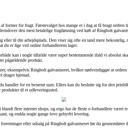
 af former for fragt. Førstevalget hos mange er i dag at få bragt ordre
derudover den mest betalelige fragtløsning ved køb af Ringbolt galvanis
dig eller til din arbejdsplads. Den viser sig ofte en tand mere bekosteli
at du er lige ved online forhandlerens lager.
rbåde kan i nogle tilfælde være super bestemmende ifald vi absolut sk
 det pågældende produkt.
rer, eksempelvis Ringbolt galvaniseret, hvilket nødvendiggør at ordren 
et drager hjemad.
 du handler for en bestemt sum. Ellers kan du beslutte sig for den prisbil
produkter til et udleveringssted.
i blandt flere internet shops, og ergo har de fleste e-forhandlere været t
kant, og endda nogle gange love gebyrfri levering.
forretninger efter udsalg på Ringbolt galvaniseret før du gennemfører dit