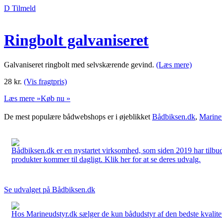
D Tilmeld
Ringbolt galvaniseret
Galvaniseret ringbolt med selvskærende gevind.
(Læs mere)
28
kr.
(Vis fragtpris)
Læs mere »
Køb nu »
De mest populære bådwebshops er i øjeblikket
Bådbiksen.dk
,
Marine
Bådbiksen.dk er en nystartet virksomhed, som siden 2019 har tilbud
produkter kommer til dagligt. Klik her for at se deres udvalg.
Se udvalget på Bådbiksen.dk
Hos Marineudstyr.dk sælger de kun bådudstyr af den bedste kvalitet.