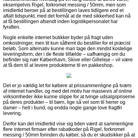
eksempelvis Rigel, forkromet messing / 50mm, men som
imidlertid beroer på at bestillingen laves tidligere end et
aftalt tidspunkt, med det formål at de med sikkerhed kan nå
at få bestillingen afsendt inden logistikpersonalet har
fyraften.
Nogle enkelte internet butikker byder på fragt uden
omkostninger, men tit kun såfremt du bestiller for et præcist
beløb. Som alternativ kunne man tage den mindst kostelige
leveringsform, der i de fleste tilfælde – uafhængig om du
befinder sig nær København, Skive eller Gilleleje – vil være
at få dem til at levere produkterne til en pakkeshop.
Det er jo vældig let for købere at prissammenligne på tværs
af internet handler, og med det motiv har massevis af online
virksomheder ikke kunne slippe for at tvinge udsalgspriserne
på deres produkter – til børn, lige så vel som til herrer og
damer – helt i bund, og endda nogle gange love fragtfri
levering.
Derfor kan det imidlertid vise sig tiden værd at sammenligne
flere internet firmaer efter rabatkoder på Rigel, forkromet
messing / 50mm forinden du køber, så du er skudsikker på at