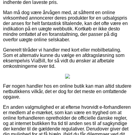
indhente den laveste pris.
Man må dog være årvågen med, at såfremt en online
virksomhed annoncerer deres produkter for en udsalgspris
der anses for helt fantastisk tiltalende, kan det ofte være en
indikation på en uægte webbutik. Kortkøb er ikke desto
mindre omfattet af en foranstaltning, der passer på dig
overfor uægte online selskaber.
Generelt tilråder vi handler med kort eller mobilbetaling.
Som et alternativ kunne du vælge en afdragsløsning som
eksempelvis ViaBill, for så vidt du ønsker at afbetale
omkostningerne over tid.
Før nogen handler hos en online butik kan man altid studere
netbutikkens vilkår, det er dog for det meste en omfattende
opgave.
En anden valgmulighed er at efterse hvorvidt e-forhandleren
er medlem af e-mærket, som kan være en tryghed om at
online forhandleren opretholder de officielle danske regler,
og at internet butikken fra tid til anden ses til af sagkyndige
der kender til de gældende regulativer. Derudover giver det
dig mulighed for at få hjælp, ifald du får dilemmaer ved dit