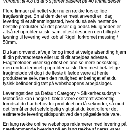
Vurderet til
4.8
ud af 5 stjerner baseret på
40
anmeldelser
Flere firmaer på nettet yder nu en række forskellige
fragtløsninger. En af dem der er mest anvendt er i dag
levering til et afhentningssted, hvor du så selv henter de
bestilte produkter når det passer dig bedst. Muligheden er
altså ret uproblematisk, samt oftest desuden den billigste
løsning til levering ved køb af Rigel, forkromet messing /
50mm.
Du kan omvendt afveje for og imod at vælge afsending hjem
til din privatadresse eller ud til dit arbejdes adresse.
Fragtmetoden viser sig oftest en anelse mere bekostelig,
men endda temmelig uproblematisk. Den mest betalelige
fragtmetode vil dog i de fleste tilfælde være at hente
produkterne selv, men den mulighed er betinget af at du
fysisk befinder dig tæt på webshoppens arbejdslager.
Leveringstiden på Default Category > Sikkerhedsudstyr >
Motorlåse kan i nogle tilfælde være ekstremt væsentlig
forudsat du har behov for produktet om få sekunder, så med
det formål er det selvfølgelig vigtigt at du kontrollerer det
estimerede leveringstidspunkt ved den pågældende vare.
En lang række online webshops reklamerer med levering på
næstkommende hverdag på en lang række af deres varer,