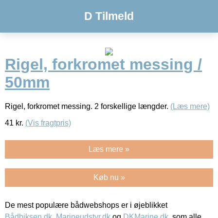
D Tilmeld
Rigel, forkromet messing /
50mm
Rigel, forkromet messing. 2 forskellige længder.
(Læs mere)
41
kr.
(Vis fragtpris)
Læs mere »
Køb nu »
De mest populære bådwebshops er i øjeblikket
Bådbiksen.dk
,
Marineudstyr.dk
og
DKMarine.dk
, som alle