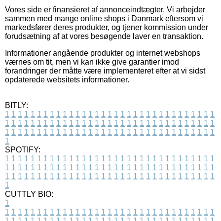
Vores side er finansieret af annonceindtægter. Vi arbejder
sammen med mange online shops i Danmark eftersom vi
markedsfører deres produkter, og tjener kommission under
forudsætning af at vores besøgende laver en transaktion.
Informationer angående produkter og internet webshops
værnes om tit, men vi kan ikke give garantier imod
forandringer der måtte være implementeret efter at vi sidst
opdaterede websitets informationer.
BITLY:
1
1
1
1
1
1
1
1
1
1
1
1
1
1
1
1
1
1
1
1
1
1
1
1
1
1
1
1
1
1
1
1
1
1
1
1
1
1
1
1
1
1
1
1
1
1
1
1
1
1
1
1
1
1
1
1
1
1
1
1
1
1
1
1
1
1
1
1
1
1
1
1
1
1
1
1
1
1
1
1
1
1
1
1
1
1
1
1
1
1
1
1
1
1
1
1
1
1
1
1
SPOTIFY:
1
1
1
1
1
1
1
1
1
1
1
1
1
1
1
1
1
1
1
1
1
1
1
1
1
1
1
1
1
1
1
1
1
1
1
1
1
1
1
1
1
1
1
1
1
1
1
1
1
1
1
1
1
1
1
1
1
1
1
1
1
1
1
1
1
1
1
1
1
1
1
1
1
1
1
1
1
1
1
1
1
1
1
1
1
1
1
1
1
1
1
1
1
1
1
1
1
1
1
1
CUTTLY BIO:
1
1
1
1
1
1
1
1
1
1
1
1
1
1
1
1
1
1
1
1
1
1
1
1
1
1
1
1
1
1
1
1
1
1
1
1
1
1
1
1
1
1
1
1
1
1
1
1
1
1
1
1
1
1
1
1
1
1
1
1
1
1
1
1
1
1
1