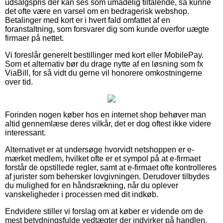
udsalgspris der kan ses som umådelig tiltalende, så kunne
det ofte være en varsel om en bedragerisk webshop.
Betalinger med kort er i hvert fald omfattet af en
foranstaltning, som forsvarer dig som kunde overfor uægte
firmaer på nettet.
Vi foreslår generelt bestillinger med kort eller MobilePay.
Som et alternativ bør du drage nytte af en løsning som fx
ViaBill, for så vidt du gerne vil honorere omkostningerne
over tid.
Forinden nogen køber hos en internet shop behøver man
altid gennemlæse deres vilkår, det er dog oftest ikke videre
interessant.
Alternativet er at undersøge hvorvidt netshoppen er e-
mærket medlem, hvilket ofte er et sympol på at e-firmaet
forstår de opstillede regler, samt at e-firmaet ofte kontrolleres
af jurister som behersker lovgivningen. Derudover tilbydes
du mulighed for en håndsrækning, når du oplever
vanskeligheder i processen med dit indkøb.
Endvidere stiller vi forslag om at køber er vidende om de
mest betydningsfulde vedtægter der indvirker på handlen,