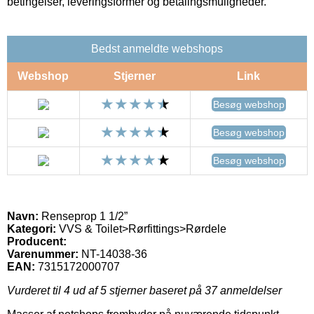
betingelser, leveringsformer og betalingsmuligheder.
Bedst anmeldte webshops
Webshop
Stjerner
Link
Besøg webshop
Besøg webshop
Besøg webshop
Navn:
Renseprop 1 1/2”
Kategori:
VVS & Toilet>Rørfittings>Rørdele
Producent:
Varenummer:
NT-14038-36
EAN:
7315172000707
Vurderet til
4
ud af 5 stjerner baseret på
37
anmeldelser