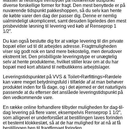
Masser af netshops frembyder på nuværende tidspunkt
diverse forskellige former for fragt. Den mest benyttede er på
nuværende tidspunkt pakkeshoppen, så du selv kan hente
de købte varer den dag der passer dig. Denne er nemlig
ualmindeligt ukompliceret, samt desuden ligeledes den mest
prisbevidste løsning til levering ved køb af Renseprop 1
1/2”.
Du kan også beslutte dig for at vælge levering til din private
bopæl eller ud til dit arbejdes adresse. Fragtmuligheden
viser sig godt nok en tand mere bekostelig, men derudover
ekstremt let. Den prisbilligste leveringstype er unægtelig
selv at hente produkterne, hvilket stiller krav om at du har
bopæl med kort afstand til netbutikkens arbejdslager.
Leveringstidspunktet på VVS & Toilet>Rørfittings>Rørdele
kan være meget betydningsfuld i tilfælde af at man behøver
produktet inden for få dage, og i det øjemed er det naturligvis
passende at du efterser det anslåede leveringstidspunkt på
den vedkommende vare.
En række online forhandlere tilbyder muligheden for dag-til-
dag levering på flere varer, eksempelvis Renseprop 1 1/2”,
som alligevel er underforstået at bestillingen laves forinden
et bestemt klokkeslæt, så at de har mulighed for at nå at få
bestillingen hen til fragtfirmaet forinden