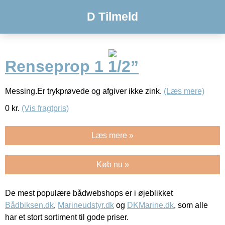
D Tilmeld
Renseprop 1 1/2”
Messing.Er trykprøvede og afgiver ikke zink.
(Læs mere)
0
kr.
(Vis fragtpris)
Læs mere »
Køb nu »
De mest populære bådwebshops er i øjeblikket
Bådbiksen.dk
,
Marineudstyr.dk
og
DKMarine.dk
, som alle
har et stort sortiment til gode priser.