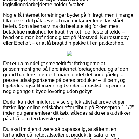
logistikmedarbejderne holder fyraften.
Nogle få internet forretninger byder på fri fragt, men i mange
tilfælde er det påkrævet at man indkøber for et fastslået
beløb. Som alternativ må du beslutte sig for den mest
betalelige mulighed for fragt, hvilket i de fleste tilfælde –
hvad end man befinder sig tæt på Næstved, Nørresundby
eller Ebeltoft – er at få bragt din pakke til en pakkeshop.
Det er ualmindeligt smertefrit for forbrugerne at
prissammenligne på flere internet foretagender, og af den
grund har flere internet firmaer fundet det uundgåeligt at
presse udsalgspriserne på deres produkter – til børn, og
ligeledes også til mænd og kvinder – drastisk, og endda
nogle gange tilbyde levering uden gebyr.
Derfor kan det imidlertid vise sig lukrativt at prøve et par
forskellige online selskaber efter tilbud på Renseprop 1 1/2”
inden du gennemfører dit køb, således at du er skudsikker
på at få fat i den laveste pris.
Du skal imidlertid være så påpasselig, at såfremt en
forhandler på nettet afsætter et produkt til salg for en