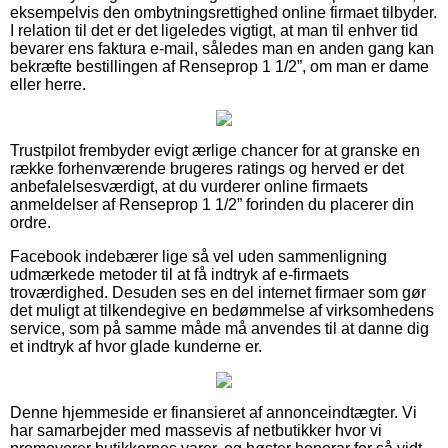
eksempelvis den ombytningsrettighed online firmaet tilbyder.
I relation til det er det ligeledes vigtigt, at man til enhver tid
bevarer ens faktura e-mail, således man en anden gang kan
bekræfte bestillingen af Renseprop 1 1/2”, om man er dame
eller herre.
Trustpilot frembyder evigt ærlige chancer for at granske en
række forhenværende brugeres ratings og herved er det
anbefalelsesværdigt, at du vurderer online firmaets
anmeldelser af Renseprop 1 1/2” forinden du placerer din
ordre.
Facebook indebærer lige så vel uden sammenligning
udmærkede metoder til at få indtryk af e-firmaets
troværdighed. Desuden ses en del internet firmaer som gør
det muligt at tilkendegive en bedømmelse af virksomhedens
service, som på samme måde må anvendes til at danne dig
et indtryk af hvor glade kunderne er.
Denne hjemmeside er finansieret af annonceindtægter. Vi
har samarbejder med massevis af netbutikker hvor vi