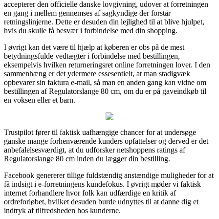
accepterer den officielle danske lovgivning, udover at forretningen
en gang i mellem gennemses af sagkyndige der forstår
retningslinjerne. Dette er desuden din lejlighed til at blive hjulpet,
hvis du skulle få besvær i forbindelse med din shopping.
I øvrigt kan det være til hjælp at køberen er obs på de mest
betydningsfulde vedtægter i forbindelse med bestillingen,
eksempelvis hvilken returneringsret online forretningen lover. I den
sammenhæng er det ydermere essesentielt, at man stadigvæk
opbevarer sin faktura e-mail, så man en anden gang kan vidne om
bestillingen af Regulatorslange 80 cm, om du er på gaveindkøb til
en voksen eller et barn.
Trustpilot fører til faktisk uafhængige chancer for at undersøge
ganske mange forhenværende kunders opfattelser og derved er det
anbefalelsesværdigt, at du udforsker netshoppens ratings af
Regulatorslange 80 cm inden du lægger din bestilling.
Facebook genererer tillige fuldstændig anstændige muligheder for at
få indsigt i e-forretningens kundefokus. I øvrigt møder vi faktisk
internet forhandlere hvor folk kan udfærdige en kritik af
ordreforløbet, hvilket desuden burde udnyttes til at danne dig et
indtryk af tilfredsheden hos kunderne.