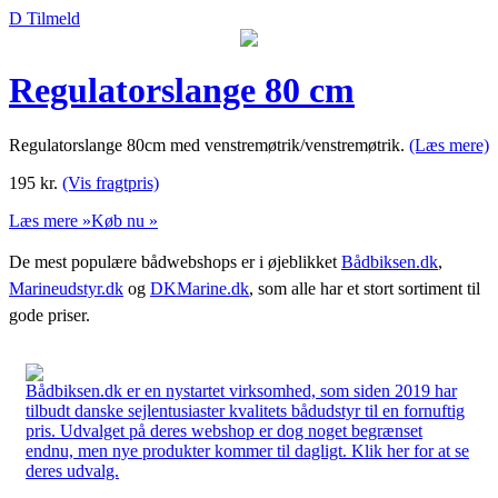
D Tilmeld
Regulatorslange 80 cm
Regulatorslange 80cm med venstremøtrik/venstremøtrik.
(Læs mere)
195
kr.
(Vis fragtpris)
Læs mere »
Køb nu »
De mest populære bådwebshops er i øjeblikket
Bådbiksen.dk
,
Marineudstyr.dk
og
DKMarine.dk
, som alle har et stort sortiment til
gode priser.
Bådbiksen.dk er en nystartet virksomhed, som siden 2019 har
tilbudt danske sejlentusiaster kvalitets bådudstyr til en fornuftig
pris. Udvalget på deres webshop er dog noget begrænset
endnu, men nye produkter kommer til dagligt. Klik her for at se
deres udvalg.