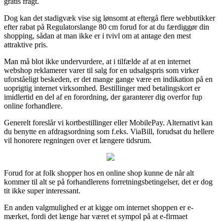
gratis fragt.
Dog kan det stadigvæk vise sig lønsomt at eftergå flere webbutikker
efter rabat på Regulatorslange 80 cm forud for at du færdiggør din
shopping, sådan at man ikke er i tvivl om at antage den mest
attraktive pris.
Man må blot ikke undervurdere, at i tilfælde af at en internet
webshop reklamerer varer til salg for en udsalgspris som virker
uforståeligt beskeden, er det mange gange være en indikation på en
uoprigtig internet virksomhed. Bestillinger med betalingskort er
imidlertid en del af en forordning, der garanterer dig overfor fup
online forhandlere.
Generelt foreslår vi kortbestillinger eller MobilePay. Alternativt kan
du benytte en afdragsordning som f.eks. ViaBill, forudsat du hellere
vil honorere regningen over et længere tidsrum.
Forud for at folk shopper hos en online shop kunne de når alt
kommer til alt se på forhandlerens forretningsbetingelser, det er dog
tit ikke super interessant.
En anden valgmulighed er at kigge om internet shoppen er e-
mærket, fordi det længe har været et sympol på at e-firmaet