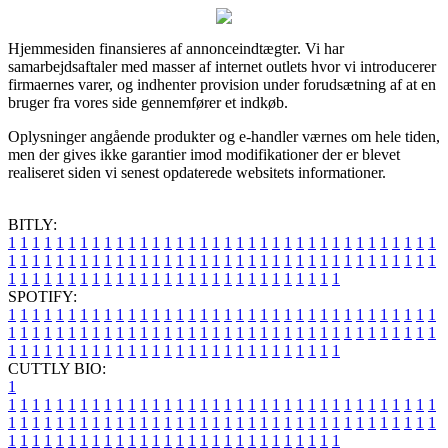
Hjemmesiden finansieres af annonceindtægter. Vi har
samarbejdsaftaler med masser af internet outlets hvor vi introducerer
firmaernes varer, og indhenter provision under forudsætning af at en
bruger fra vores side gennemfører et indkøb.
Oplysninger angående produkter og e-handler værnes om hele tiden,
men der gives ikke garantier imod modifikationer der er blevet
realiseret siden vi senest opdaterede websitets informationer.
BITLY:
1
1
1
1
1
1
1
1
1
1
1
1
1
1
1
1
1
1
1
1
1
1
1
1
1
1
1
1
1
1
1
1
1
1
1
1
1
1
1
1
1
1
1
1
1
1
1
1
1
1
1
1
1
1
1
1
1
1
1
1
1
1
1
1
1
1
1
1
1
1
1
1
1
1
1
1
1
1
1
1
1
1
1
1
1
1
1
1
1
1
1
1
1
1
1
1
1
1
1
1
SPOTIFY:
1
1
1
1
1
1
1
1
1
1
1
1
1
1
1
1
1
1
1
1
1
1
1
1
1
1
1
1
1
1
1
1
1
1
1
1
1
1
1
1
1
1
1
1
1
1
1
1
1
1
1
1
1
1
1
1
1
1
1
1
1
1
1
1
1
1
1
1
1
1
1
1
1
1
1
1
1
1
1
1
1
1
1
1
1
1
1
1
1
1
1
1
1
1
1
1
1
1
1
1
CUTTLY BIO:
1
1
1
1
1
1
1
1
1
1
1
1
1
1
1
1
1
1
1
1
1
1
1
1
1
1
1
1
1
1
1
1
1
1
1
1
1
1
1
1
1
1
1
1
1
1
1
1
1
1
1
1
1
1
1
1
1
1
1
1
1
1
1
1
1
1
1
1
1
1
1
1
1
1
1
1
1
1
1
1
1
1
1
1
1
1
1
1
1
1
1
1
1
1
1
1
1
1
1
1
1