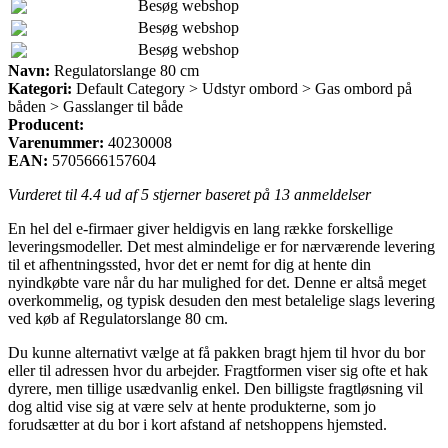
Besøg webshop
Besøg webshop
Besøg webshop
Navn:
Regulatorslange 80 cm
Kategori:
Default Category > Udstyr ombord > Gas ombord på
båden > Gasslanger til både
Producent:
Varenummer:
40230008
EAN:
5705666157604
Vurderet til
4.4
ud af 5 stjerner baseret på
13
anmeldelser
En hel del e-firmaer giver heldigvis en lang række forskellige
leveringsmodeller. Det mest almindelige er for nærværende levering
til et afhentningssted, hvor det er nemt for dig at hente din
nyindkøbte vare når du har mulighed for det. Denne er altså meget
overkommelig, og typisk desuden den mest betalelige slags levering
ved køb af Regulatorslange 80 cm.
Du kunne alternativt vælge at få pakken bragt hjem til hvor du bor
eller til adressen hvor du arbejder. Fragtformen viser sig ofte et hak
dyrere, men tillige usædvanlig enkel. Den billigste fragtløsning vil
dog altid vise sig at være selv at hente produkterne, som jo
forudsætter at du bor i kort afstand af netshoppens hjemsted.