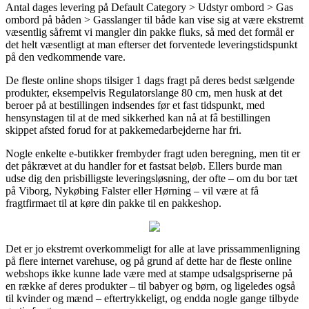
Antal dages levering på Default Category > Udstyr ombord > Gas
ombord på båden > Gasslanger til både kan vise sig at være ekstremt
væsentlig såfremt vi mangler din pakke fluks, så med det formål er
det helt væsentligt at man efterser det forventede leveringstidspunkt
på den vedkommende vare.
De fleste online shops tilsiger 1 dags fragt på deres bedst sælgende
produkter, eksempelvis Regulatorslange 80 cm, men husk at det
beroer på at bestillingen indsendes før et fast tidspunkt, med
hensynstagen til at de med sikkerhed kan nå at få bestillingen
skippet afsted forud for at pakkemedarbejderne har fri.
Nogle enkelte e-butikker frembyder fragt uden beregning, men tit er
det påkrævet at du handler for et fastsat beløb. Ellers burde man
udse dig den prisbilligste leveringsløsning, der ofte – om du bor tæt
på Viborg, Nykøbing Falster eller Hørning – vil være at få
fragtfirmaet til at køre din pakke til en pakkeshop.
Det er jo ekstremt overkommeligt for alle at lave prissammenligning
på flere internet varehuse, og på grund af dette har de fleste online
webshops ikke kunne lade være med at stampe udsalgspriserne på
en række af deres produkter – til babyer og børn, og ligeledes også
til kvinder og mænd – eftertrykkeligt, og endda nogle gange tilbyde